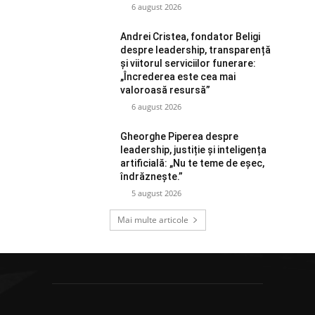
6 august 2026
Andrei Cristea, fondator Beligi
despre leadership, transparență
și viitorul serviciilor funerare:
„Încrederea este cea mai
valoroasă resursă”
6 august 2026
Gheorghe Piperea despre
leadership, justiție și inteligența
artificială: „Nu te teme de eșec,
îndrăznește.”
5 august 2026
Mai multe articole