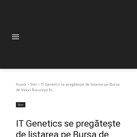
Acasă
Stiri
IT Genetics se pregătește de listarea pe Bursa
de Valori București în...
Stiri
IT Genetics se pregătește
de listarea pe Bursa de