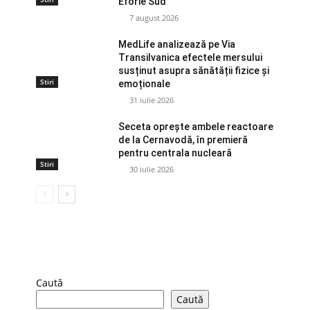
Eforie Sud
7 august 2026
MedLife analizează pe Via
Transilvanica efectele mersului
susținut asupra sănătății fizice și
Stiri
emoționale
31 iulie 2026
Seceta oprește ambele reactoare
de la Cernavodă, în premieră
pentru centrala nucleară
Stiri
30 iulie 2026
Caută
Caută