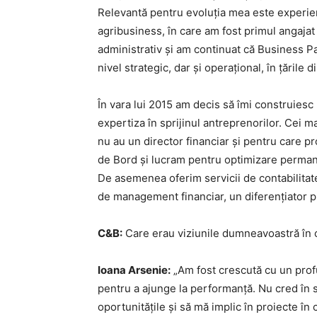
Relevantă pentru evoluția mea este experien
agribusiness, în care am fost primul angajat 
administrativ și am continuat că Business Pa
nivel strategic, dar și operațional, în țările d
În vara lui 2015 am decis să îmi construiesc 
expertiza în sprijinul antreprenorilor. Cei m
nu au un director financiar și pentru care p
de Bord și lucram pentru optimizare permane
De asemenea oferim servicii de contabilitat
de management financiar, un diferențiator p
C&B:
Care erau viziunile dumneavoastră în 
Ioana Arsenie:
„Am fost crescută cu un prof
pentru a ajunge la performanță. Nu cred în sc
oportunitățile și să mă implic în proiecte în