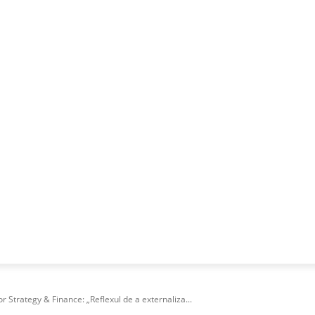
NESS
FRACTIONAL
SPECIAL GUEST
PUBLICITATE
 Strategy & Finance: „Reflexul de a externaliza...