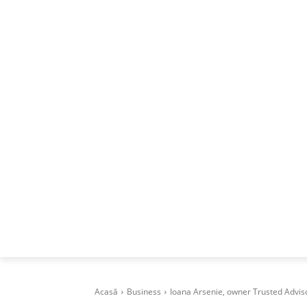
ACASA
DESPRE
CAREERS
BUSI
Acasă
Business
Ioana Arsenie, owner Trusted Advisor