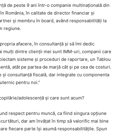
ță de peste 9 ani într-o companie multinațională din
în România, în calitate de director financiar și
rtner și membru în board, având responsabilități la
in regiune.
propria afacere, în consultanță și să îmi dedic
ai mulți dintre clienții mei sunt IMM-uri, companii care
roiectam sisteme și proceduri de raportare, un Tablou
ntă, atât pe partea de marjă cât și pe cea de costuri.
e și consultanță fiscală, dar integrate cu componenta
uternic pentru noi.”
copilărie/adolescență și care sunt acum?
und respect pentru muncă, ca fiind singura opțiune
urtături, dar am învățat în timp să valorific mai bine
 care fiecare parte își asumă responsabilitățile. Spun