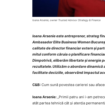
Ioana Arsenie, owner Trusted Advisor Strategy & Finance
Ioana Arsenie este antreprenor, strateg fi
Ambasador Elite Business Women București. 
calitate de director financiar extern și pa
mitul conform căruia o planificare financia
Dimpotrivă, eliberăm libertate și energie p
rezultatele. Utilizăm o abordare dinamică ast
facilitate deciziile, observând impactul ace
C&B:
Cum sună povestea carierei sau aface
Ioana Arsenie:
„Primii patru ani i-am petrec
atât partea tehnică cât și atenția permanentă 