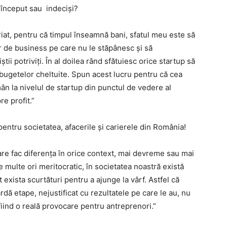
a început sau indeciși?
at, pentru că timpul înseamnă bani, sfatul meu este să
r de business pe care nu le stăpânesc și să
ii potriviți. În al doilea rând sfătuiesc orice startup să
a bugetelor cheltuite. Spun acest lucru pentru că cea
n la nivelul de startup din punctul de vedere al
spre profit.”
pentru societatea, afacerile și carierele din România!
are fac diferența în orice context, mai devreme sau mai
e multe ori meritocratic, în societatea noastră există
exista scurtături pentru a ajunge la vârf. Astfel că
rdă etape, nejustificat cu rezultatele pe care le au, nu
fiind o reală provocare pentru antreprenori.”