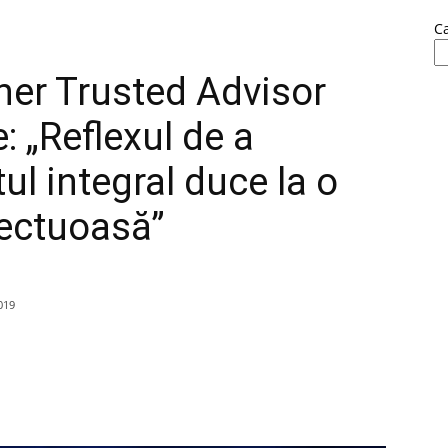
C
ner Trusted Advisor
: „Reflexul de a
ul integral duce la o
ectuoasă”
019