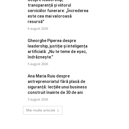
transparență și viitorul
serviciilor funerare: „Încrederea
este cea mai valoroasă
resursă”
6 august 2026
Gheorghe Piperea despre
leadership, justiție și inteligența
artificială: „Nu te teme de eșec,
îndrăznește.”
5 august 2026
Ana Maria Ruiu despre
antreprenoriatul fără plasă de
siguranță: lecțiile unui business
construit înainte de 30 de ani
3 august 2026
Mai multe articole