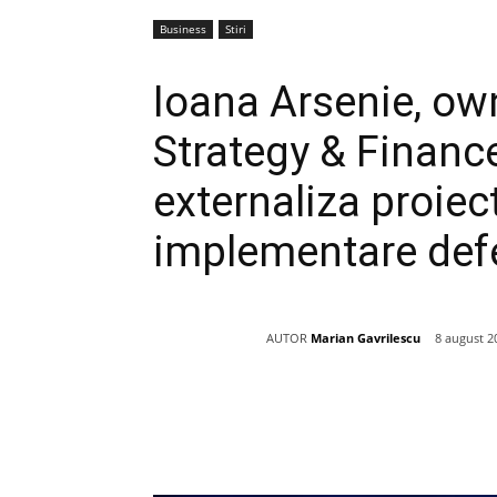
Business
Stiri
Ioana Arsenie, ow
Strategy & Finance
externaliza proiect
implementare def
AUTOR
Marian Gavrilescu
8 august 2
Acțiune