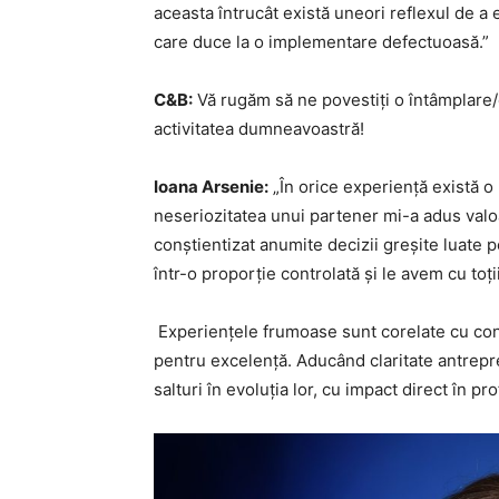
aceasta întrucât există uneori reflexul de a e
care duce la o implementare defectuoasă.”
C&B:
Vă rugăm să ne povestiți o întâmplare/
activitatea dumneavoastră!
Ioana Arsenie:
„În orice experiență există o
neseriozitatea unui partener mi-a adus valo
conștientizat anumite decizii greșite luate
într-o proporție controlată și le avem cu toții
Experiențele frumoase sunt corelate cu cont
pentru excelență. Aducând claritate antrepre
salturi în evoluția lor, cu impact direct în pro