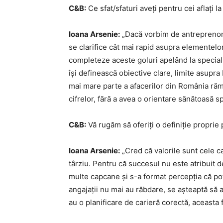
C&B:
Ce sfat/sfaturi aveți pentru cei aflați l
Ioana Arsenie:
„Dacă vorbim de antreprenori
se clarifice cât mai rapid asupra elementelo
completeze aceste goluri apelând la specialișt
își definească obiective clare, limite asupr
mai mare parte a afacerilor din România rămâ
cifrelor, fără a avea o orientare sănătoasă 
C&B:
Vă rugăm să oferiți o definiție proprie 
Ioana Arsenie:
„Cred că valorile sunt cele c
târziu. Pentru că succesul nu este atribuit d
multe capcane și s-a format percepția că pot 
angajații nu mai au răbdare, se așteaptă să a
au o planificare de carieră corectă, aceasta 