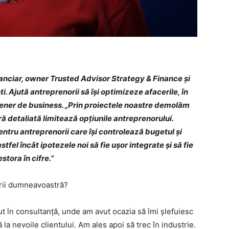
nanciar, owner Trusted Advisor Strategy & Finance și
Ajută antreprenorii să își optimizeze afacerile, în
rtener de business. „Prin proiectele noastre demolăm
ră detaliată limitează opțiunile antreprenorului.
entru antreprenorii care își controlează bugetul și
fel încât ipotezele noi să fie ușor integrate și să fie
stora în cifre.”
rii dumneavoastră?
ut în consultanță, unde am avut ocazia să îmi șlefuiesc
la nevoile clientului. Am ales apoi să trec în industrie.