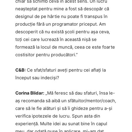
chiar să schimb ceva în acest sens. Un lucru
neașteptat pentru mine a fost să descopăr că
designul de pe hârtie nu poate fi transpus în
producție fără un programator priceput. Am
descoperit că nu există școli pentru așa ceva,
toți cei care lucrează în această nișă se
formează la locul de muncă, ceea ce este foarte
costisitor pentru producători.”
C&B:
Ce sfat/sfaturi aveți pentru cei aflați la
început sau indeciși?
Corina Blidar:
„Mă feresc să dau sfaturi, însa le-
aș recomanda să aibă un sfătuitor/mentor/coach,
care să le fie alături și să îi ghideze pentru a-și
verifica ipotezele de lucru. Spun asta din
experiență. Multe idei au sunat bine în capul
meu, dar odată puse în aplicare, mi-am dat