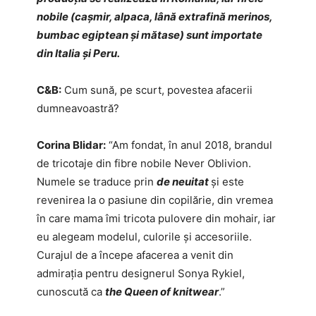
nobile (cașmir, alpaca, lână extrafină merinos,
bumbac egiptean și mătase) sunt importate
din Italia și Peru.
C&B:
Cum sună, pe scurt, povestea afacerii
dumneavoastră?
Corina Blidar:
“Am fondat, în anul 2018, brandul
de tricotaje din fibre nobile Never Oblivion.
Numele se traduce prin
de neuitat
și este
revenirea la o pasiune din copilărie, din vremea
în care mama îmi tricota pulovere din mohair, iar
eu alegeam modelul, culorile și accesoriile.
Curajul de a începe afacerea a venit din
admirația pentru designerul Sonya Rykiel,
cunoscută ca
the Queen of knitwear
.”