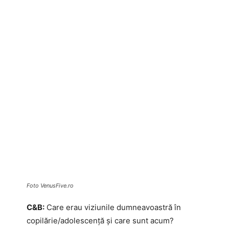
Foto VenusFive.ro
C&B:
Care erau viziunile dumneavoastră în
copilărie/adolescență și care sunt acum?