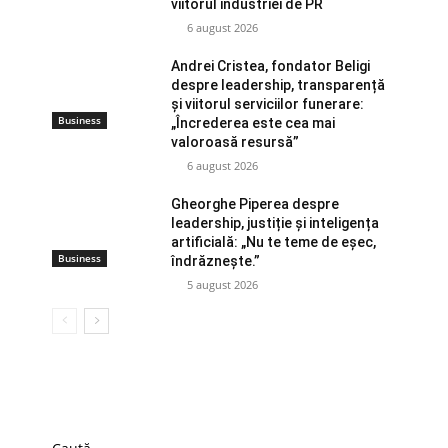
viitorul industriei de PR
6 august 2026
Andrei Cristea, fondator Beligi
despre leadership, transparență
și viitorul serviciilor funerare:
Business
„Încrederea este cea mai
valoroasă resursă”
6 august 2026
Gheorghe Piperea despre
leadership, justiție și inteligența
artificială: „Nu te teme de eșec,
Business
îndrăznește.”
5 august 2026