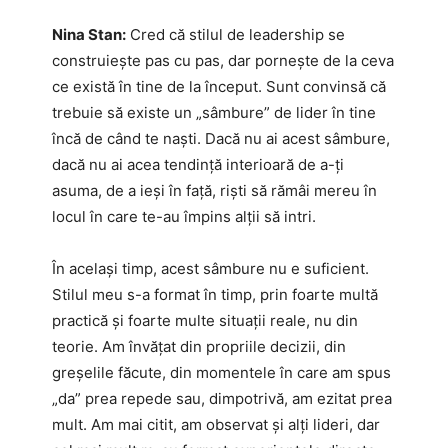
Nina Stan:
Cred că stilul de leadership se
construiește pas cu pas, dar pornește de la ceva
ce există în tine de la început. Sunt convinsă că
trebuie să existe un „sâmbure” de lider în tine
încă de când te naști. Dacă nu ai acest sâmbure,
dacă nu ai acea tendință interioară de a-ți
asuma, de a ieși în față, riști să rămâi mereu în
locul în care te-au împins alții să intri.
În același timp, acest sâmbure nu e suficient.
Stilul meu s-a format în timp, prin foarte multă
practică și foarte multe situații reale, nu din
teorie. Am învățat din propriile decizii, din
greșelile făcute, din momentele în care am spus
„da” prea repede sau, dimpotrivă, am ezitat prea
mult. Am mai citit, am observat și alți lideri, dar