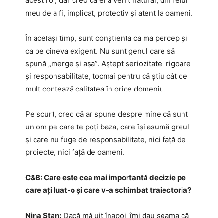
acest rol, dar cred că el a venit natural, din felul
meu de a fi, implicat, protectiv și atent la oameni.
În același timp, sunt conștientă că mă percep și
ca pe cineva exigent. Nu sunt genul care să
spună „merge și așa”. Aștept seriozitate, rigoare
și responsabilitate, tocmai pentru că știu cât de
mult contează calitatea în orice domeniu.
Pe scurt, cred că ar spune despre mine că sunt
un om pe care te poți baza, care își asumă greul
și care nu fuge de responsabilitate, nici față de
proiecte, nici față de oameni.
C&B:
Care este cea mai importantă decizie pe
care ați luat-o și care v-a schimbat traiectoria?
Nina Stan:
Dacă mă uit înapoi, îmi dau seama că