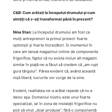
C&B: Cum arătați la începutul drumului și cum
simțiți că v-ați transformat până în prezent?
Nina Stan:
La începutul drumului am fost ca
mulți antreprenori la primul proiect: foarte
optimiști și foarte încrezători. În momentul în
care am lansat magazinul online de componente
frigorifice, faptul că nu exista niciun alt magazin
similar în piață ne-a făcut să credem că „am rupt
gura târgului”. Părea evident că, având această
nișă liberă, lucrurile vor curge de la sine.
Evident, realitatea ne-a arătat repede că nu e
deloc așa. Domeniul nostru este unul foarte
specializat, iar în zona de instalații frigorifice nu
poți să vinzi „doar produse”, fără o componentă