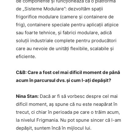
de componente și funcționează ca o platformă
de „Sisteme Modulare”: dezvoltăm spații
frigorifice modulare (camere și containere de
frig), containere speciale pentru aplicații atipice
sau foarte tehnice, și fabrici modulare, adică
soluții industriale complete pentru producători
care au nevoie de unități flexibile, scalabile și
eficiente.
C&B: Care a fost cel mai dificil moment de până
acum în parcursul dvs. și cum l-ați depășit?
Nina Stan:
Dacă ar fi să vorbesc despre cel mai
dificil moment, aș spune că nu este neapărat în
trecut, ci chiar în perioada pe care o trăim acum,
la nivelul Frigmania. Nu pot spune sincer că l-am
depășit, suntem încă în mijlocul lui.