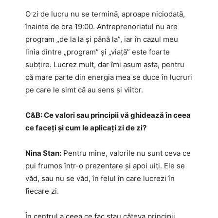
O zi de lucru nu se termină, aproape niciodată,
înainte de ora 19:00. Antreprenoriatul nu are
program „de la la și până la”, iar în cazul meu
linia dintre „program” și „viață” este foarte
subțire. Lucrez mult, dar îmi asum asta, pentru
că mare parte din energia mea se duce în lucruri
pe care le simt că au sens și viitor.
C&B:
Ce valori sau principii vă ghidează în ceea
ce faceți și cum le aplicați zi de zi?
Nina Stan:
Pentru mine, valorile nu sunt ceva ce
pui frumos într-o prezentare și apoi uiți. Ele se
văd, sau nu se văd, în felul în care lucrezi în
fiecare zi.
În centrul a ceea ce fac stau câteva principii