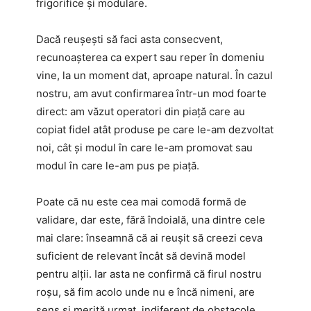
frigorifice și modulare.
Dacă reușești să faci asta consecvent,
recunoașterea ca expert sau reper în domeniu
vine, la un moment dat, aproape natural. În cazul
nostru, am avut confirmarea într-un mod foarte
direct: am văzut operatori din piață care au
copiat fidel atât produse pe care le-am dezvoltat
noi, cât și modul în care le-am promovat sau
modul în care le-am pus pe piață.
Poate că nu este cea mai comodă formă de
validare, dar este, fără îndoială, una dintre cele
mai clare: înseamnă că ai reușit să creezi ceva
suficient de relevant încât să devină model
pentru alții. Iar asta ne confirmă că firul nostru
roșu, să fim acolo unde nu e încă nimeni, are
sens și merită urmat, indiferent de obstacole.