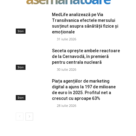
MedLife analizează pe Via
Transilvanica efectele mersului
susținut asupra sănătății fizice și
Stiri
emoționale
31 iulie 2026
Seceta oprește ambele reactoare
de la Cernavodă, în premieră
pentru centrala nucleară
Stiri
30 iulie 2026
Piața agențiilor de marketing
digital a ajuns la 197 de milioane
de euro în 2025. Profitul net a
Stiri
crescut cu aproape 63%
28 iulie 2026