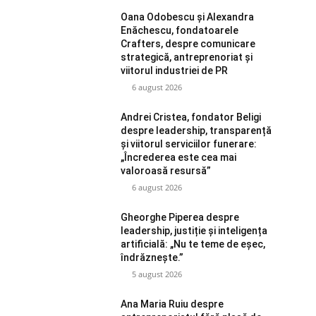
Oana Odobescu și Alexandra
Enăchescu, fondatoarele
Crafters, despre comunicare
strategică, antreprenoriat și
viitorul industriei de PR
6 august 2026
Andrei Cristea, fondator Beligi
despre leadership, transparență
și viitorul serviciilor funerare:
„Încrederea este cea mai
valoroasă resursă”
6 august 2026
Gheorghe Piperea despre
leadership, justiție și inteligența
artificială: „Nu te teme de eșec,
îndrăznește.”
5 august 2026
Ana Maria Ruiu despre