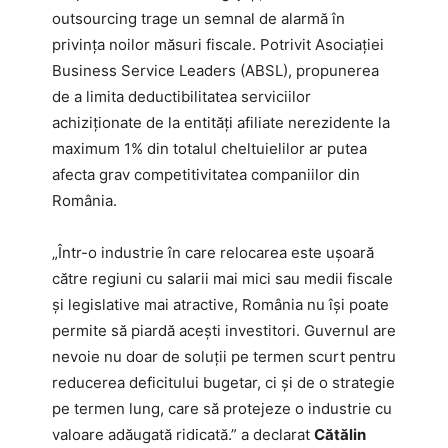
outsourcing trage un semnal de alarmă în
privința noilor măsuri fiscale. Potrivit Asociației
Business Service Leaders (ABSL), propunerea
de a limita deductibilitatea serviciilor
achiziționate de la entități afiliate nerezidente la
maximum 1% din totalul cheltuielilor ar putea
afecta grav competitivitatea companiilor din
România.
„Într-o industrie în care relocarea este uşoară
către regiuni cu salarii mai mici sau medii fiscale
şi legislative mai atractive, România nu îşi poate
permite să piardă aceşti investitori. Guvernul are
nevoie nu doar de soluţii pe termen scurt pentru
reducerea deficitului bugetar, ci şi de o strategie
pe termen lung, care să protejeze o industrie cu
valoare adăugată ridicată.” a declarat
Cătălin