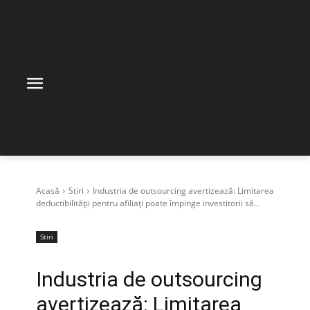
Acasă
Stiri
Industria de outsourcing avertizează: Limitarea
deductibilității pentru afiliați poate împinge investitorii să...
Stiri
Industria de outsourcing
avertizează: Limitarea