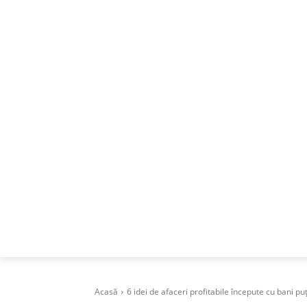
ACASA
DESPRE
CAREERS
BUSI
Acasă
6 idei de afaceri profitabile începute cu bani puț