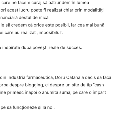
n care ne facem curaj să pătrundem în lumea
ri acest lucru poate fi realizat chiar prin modalități
financiară destul de mică.
ie să credem că orice este posibil, iar cea mai bună
i care au realizat „imposibilul”.
e inspirate după povești reale de succes:
in industria farmaceutică, Doru Catană a decis să facă
orba despre blogging, ci despre un site de tip ”cash
nline primesc înapoi o anumită sumă, pe care o împart
pe să funcționeze și la noi.