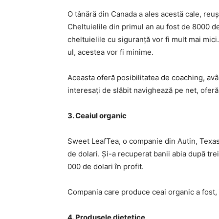
O tânără din Canada a ales acestă cale, reuș
Cheltuielile din primul an au fost de 8000 de 
cheltuielile cu siguranță vor fi mult mai mici.
ul, acestea vor fi minime.
Aceasta oferă posibilitatea de coaching, avâ
interesați de slăbit navighează pe net, oferă c
3. Ceaiul organic
Sweet LeafTea, o companie din Autin, Texas
de dolari. Și-a recuperat banii abia după tre
000 de dolari în profit.
Compania care produce ceai organic a fost, î
4. Produsele dietetice