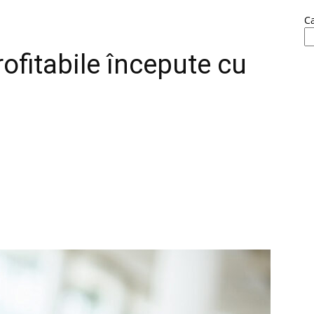
C
rofitabile începute cu