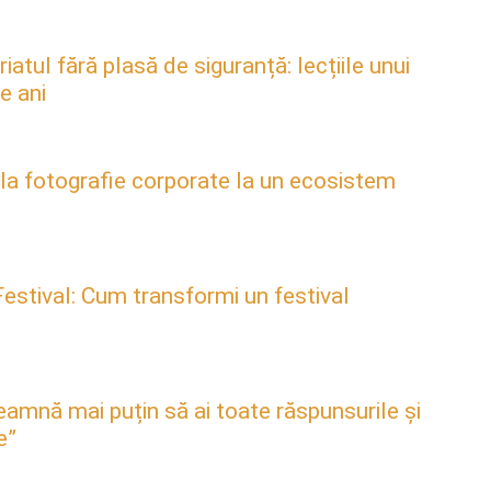
atul fără plasă de siguranță: lecțiile unui
e ani
 la fotografie corporate la un ecosistem
estival: Cum transformi un festival
mnă mai puțin să ai toate răspunsurile și
e”