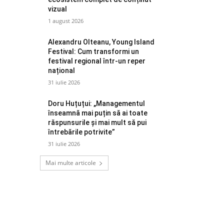
vizual
1 august 2026
Alexandru Olteanu, Young Island
Festival: Cum transformi un
festival regional într-un reper
național
31 iulie 2026
Doru Huțuțui: „Managementul
înseamnă mai puțin să ai toate
răspunsurile și mai mult să pui
întrebările potrivite”
31 iulie 2026
Mai multe articole