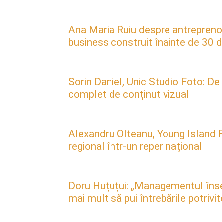
Ana Maria Ruiu despre antreprenori
business construit înainte de 30 d
Sorin Daniel, Unic Studio Foto: De
complet de conținut vizual
Alexandru Olteanu, Young Island F
regional într-un reper național
Doru Huțuțui: „Managementul însea
mai mult să pui întrebările potrivit