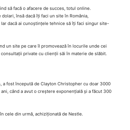
ind să facă o afacere de succes, totul online.
dolari, însă dacă îți faci un site în România,
 Iar dacă ai cunoștințele tehnice să îți faci singur site-
nd un site pe care îl promovează în locurile unde cei
onsultații private cu clienții săi în materie de slăbit.
, a fost începută de Clayton Christopher cu doar 3000
i ani, când a avut o creștere exponențială și a făcut 300
n cele din urmă, achiziționată de Nestle.