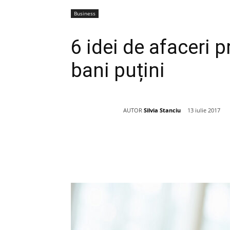
Business
6 idei de afaceri p
bani puțini
AUTOR
Silvia Stanciu
13 iulie 2017
Acțiune