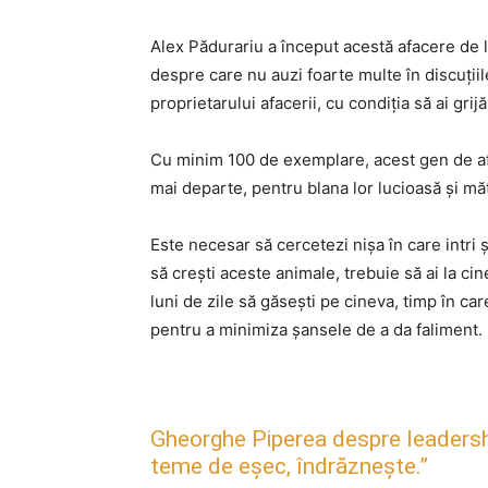
Alex Pădurariu a început acestă afacere de 
despre care nu auzi foarte multe în discuțiil
proprietarului afacerii, cu condiția să ai grijă
Cu minim 100 de exemplare, acest gen de aface
mai departe, pentru blana lor lucioasă și mă
Este necesar să cercetezi nișa în care intri ș
să crești aceste animale, trebuie să ai la cine
luni de zile să găsești pe cineva, timp în ca
pentru a minimiza șansele de a da faliment.
Gheorghe Piperea despre leadership, 
teme de eșec, îndrăznește.”