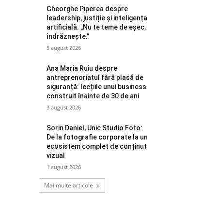
Gheorghe Piperea despre
leadership, justiție și inteligența
artificială: „Nu te teme de eșec,
îndrăznește.”
5 august 2026
Ana Maria Ruiu despre
antreprenoriatul fără plasă de
siguranță: lecțiile unui business
construit înainte de 30 de ani
3 august 2026
Sorin Daniel, Unic Studio Foto:
De la fotografie corporate la un
ecosistem complet de conținut
vizual
1 august 2026
Mai multe articole