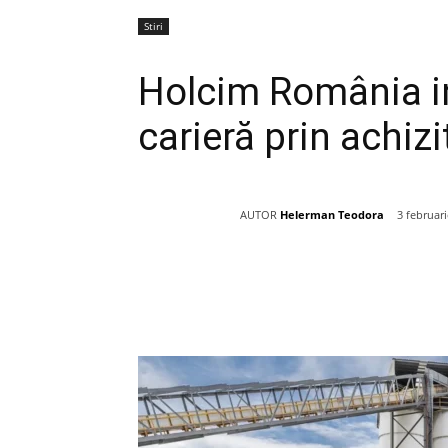
Stiri
Holcim România int
carieră prin achiz
AUTOR
Helerman Teodora
3 februar
Acțiune