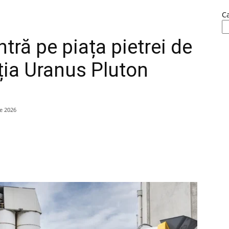
C
ră pe piața pietrei de
iția Uranus Pluton
ie 2026