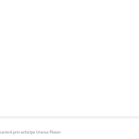
NESS
FRACTIONAL
SPECIAL GUEST
PUBLICITATE
carieră prin achiziția Uranus Pluton