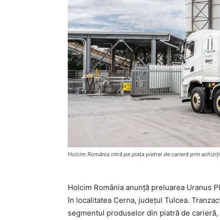
Holcim România intră pe piața pietrei de carieră prin achiziț
Holcim România anunță preluarea Uranus Plu
în localitatea Cerna, județul Tulcea. Tranz
segmentul produselor din piatră de carieră, ut