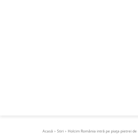
ACASA
DESPRE
CAREERS
BUSI
Acasă
Stiri
Holcim România intră pe piața pietrei de 