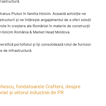
frastructură.
anus Pluton în familia Holcim. Această achiziție ne
rastructurii și ne întărește angajamentul de a oferi soluții
evoile în creștere ale României în materie de construcții
CEO Holcim România & Market Head Moldova.
rsifică portofoliul și își consolidează rolul de furnizor
e de infrastructură.
hescu, fondatoarele Crafters, despre
at și viitorul industriei de PR