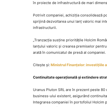
în proiecte de infrastructură de mari dimens
Potrivit companiei, achiziția consolidează po
sprijină dezvoltarea unui lanț valoric mai int
infrastructurii.
„Tranzacția susține prioritățile Holcim Român
lanțului valoric și crearea premiselor pentr
arată în comunicatul de presă al companiei.
Citește și:
Ministrul Finanțelor: investițiile
Continuitate operațională și extindere str
Uranus Pluton SRL are în prezent peste 80 de 
business-ului existent, asigurând continuita
Integrarea companiei în portofoliul Holcim p