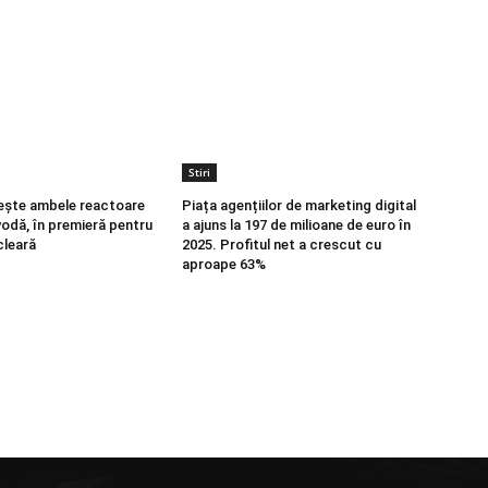
Stiri
ește ambele reactoare
Piața agențiilor de marketing digital
vodă, în premieră pentru
a ajuns la 197 de milioane de euro în
cleară
2025. Profitul net a crescut cu
aproape 63%