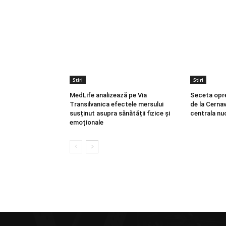
Stiri
Stiri
MedLife analizează pe Via
Seceta opr
Transilvanica efectele mersului
de la Cerna
susținut asupra sănătății fizice și
centrala nu
emoționale