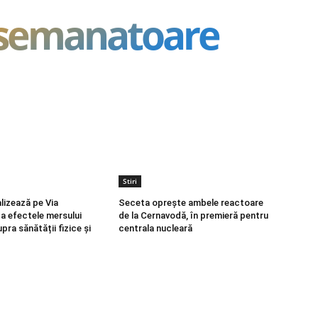
asemanatoare
Stiri
lizează pe Via
Seceta oprește ambele reactoare
ca efectele mersului
de la Cernavodă, în premieră pentru
pra sănătății fizice și
centrala nucleară