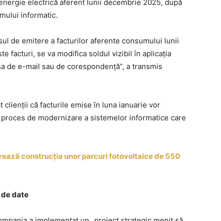
energie electrică aferent lunii decembrie 2025, după
mului informatic.
l de emitere a facturilor aferente consumului lunii
acturi, se va modifica soldul vizibil în aplicația
esa de e-mail sau de corespondență”, a transmis
 clienții că facturile emise în luna ianuarie vor
lu proces de modernizare a sistemelor informatice care
ează construcția unor parcuri fotovoltaice de 550
r de date
 compania a implementat un „proiect strategic menit să