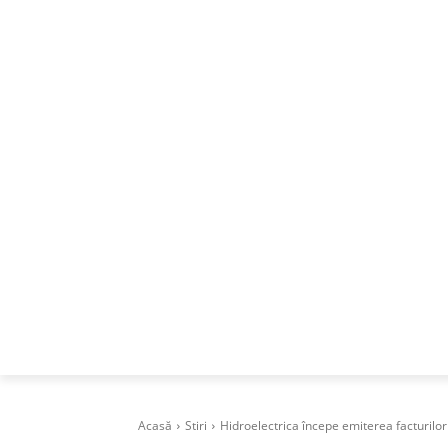
ACASA
DESPRE
CAREERS
BUSI
Acasă
Stiri
Hidroelectrica începe emiterea facturilo