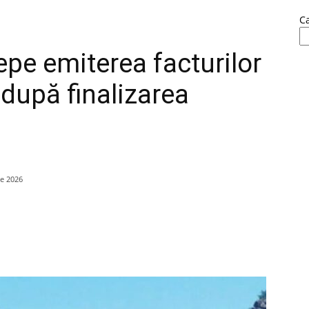
C
epe emiterea facturilor
după finalizarea
ie 2026