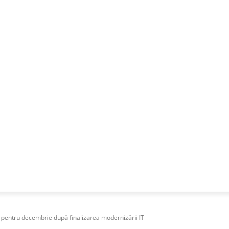
NESS
FRACTIONAL
SPECIAL GUEST
PUBLICITATE
r pentru decembrie după finalizarea modernizării IT