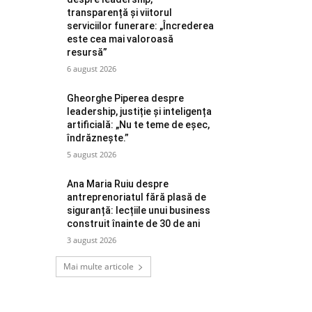
transparență și viitorul
serviciilor funerare: „Încrederea
este cea mai valoroasă
resursă”
6 august 2026
Gheorghe Piperea despre
leadership, justiție și inteligența
artificială: „Nu te teme de eșec,
îndrăznește.”
5 august 2026
Ana Maria Ruiu despre
antreprenoriatul fără plasă de
siguranță: lecțiile unui business
construit înainte de 30 de ani
3 august 2026
Mai multe articole