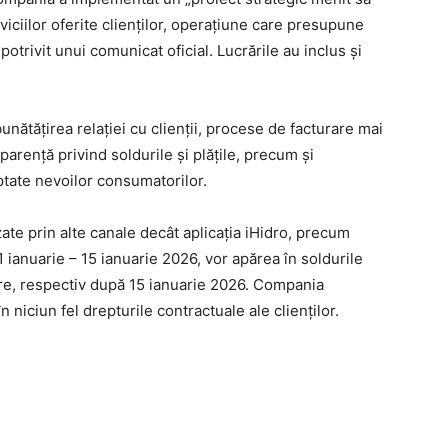
erviciilor oferite clienților, operațiune care presupune
trivit unui comunicat oficial. Lucrările au inclus și
nătățirea relației cu clienții, procese de facturare mai
parență privind soldurile și plățile, precum și
aptate nevoilor consumatorilor.
zate prin alte canale decât aplicația iHidro, precum
 ianuarie – 15 ianuarie 2026, vor apărea în soldurile
are, respectiv după 15 ianuarie 2026. Compania
n niciun fel drepturile contractuale ale clienților.