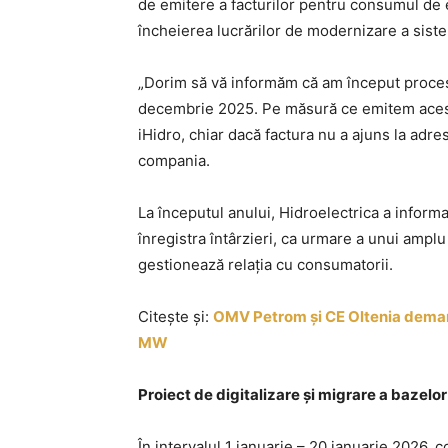
de emitere a facturilor pentru consumul de 
încheierea lucrărilor de modernizare a siste
„Dorim să vă informăm că am început procesu
decembrie 2025. Pe măsură ce emitem aceste f
iHidro, chiar dacă factura nu a ajuns la adr
compania.
La începutul anului, Hidroelectrica a informat
înregistra întârzieri, ca urmare a unui amp
gestionează relația cu consumatorii.
Citește și:
OMV Petrom și CE Oltenia demar
MW
Proiect de digitalizare și migrare a bazelo
În intervalul 1 ianuarie – 20 ianuarie 2026,