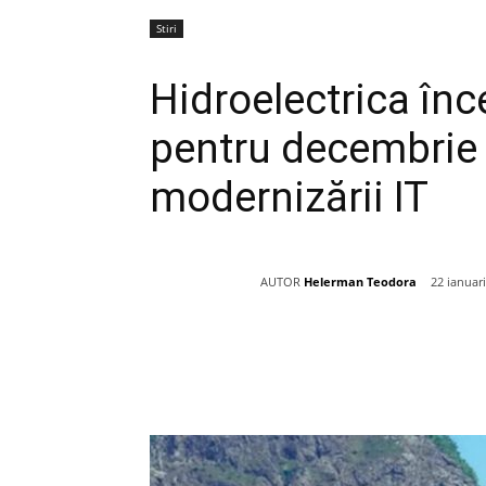
Stiri
Hidroelectrica înc
pentru decembrie 
modernizării IT
AUTOR
Helerman Teodora
22 ianuar
Acțiune