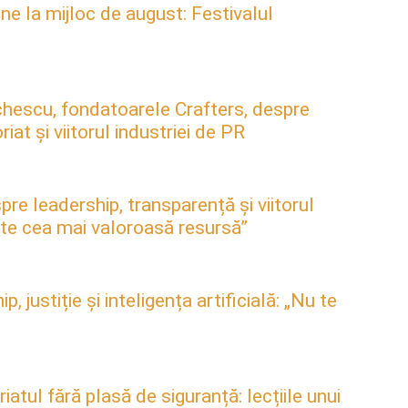
ne la mijloc de august: Festivalul
hescu, fondatoarele Crafters, despre
at și viitorul industriei de PR
pre leadership, transparență și viitorul
este cea mai valoroasă resursă”
justiție și inteligența artificială: „Nu te
atul fără plasă de siguranță: lecțiile unui