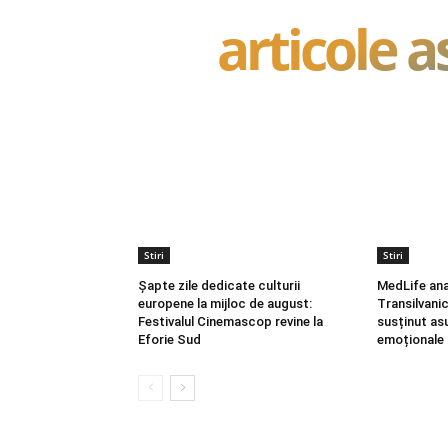
articole 
Stiri
Stiri
Șapte zile dedicate culturii
MedLife ana
europene la mijloc de august:
Transilvani
Festivalul Cinemascop revine la
susținut asu
Eforie Sud
emoționale