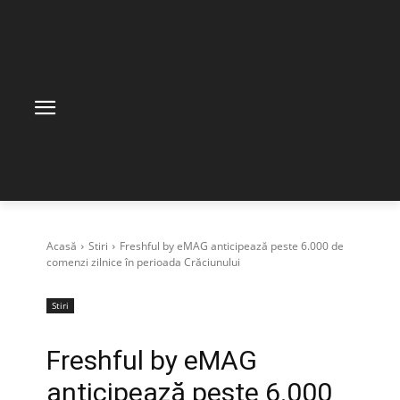
Acasă
Stiri
Freshful by eMAG anticipează peste 6.000 de
comenzi zilnice în perioada Crăciunului
Stiri
Freshful by eMAG
anticipează peste 6.000