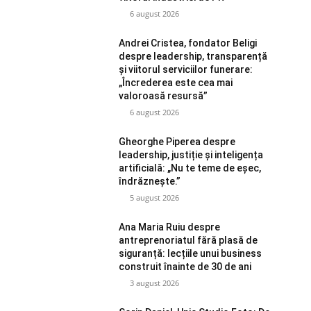
6 august 2026
Andrei Cristea, fondator Beligi
despre leadership, transparență
și viitorul serviciilor funerare:
„Încrederea este cea mai
valoroasă resursă”
6 august 2026
Gheorghe Piperea despre
leadership, justiție și inteligența
artificială: „Nu te teme de eșec,
îndrăznește.”
5 august 2026
Ana Maria Ruiu despre
antreprenoriatul fără plasă de
siguranță: lecțiile unui business
construit înainte de 30 de ani
3 august 2026