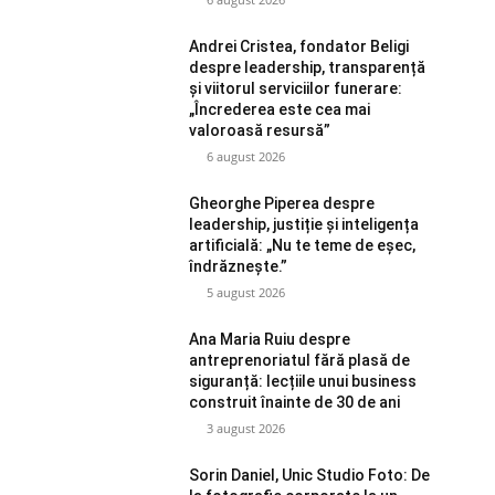
Andrei Cristea, fondator Beligi
despre leadership, transparență
și viitorul serviciilor funerare:
„Încrederea este cea mai
valoroasă resursă”
6 august 2026
Gheorghe Piperea despre
leadership, justiție și inteligența
artificială: „Nu te teme de eșec,
îndrăznește.”
5 august 2026
Ana Maria Ruiu despre
antreprenoriatul fără plasă de
siguranță: lecțiile unui business
construit înainte de 30 de ani
3 august 2026
Sorin Daniel, Unic Studio Foto: De