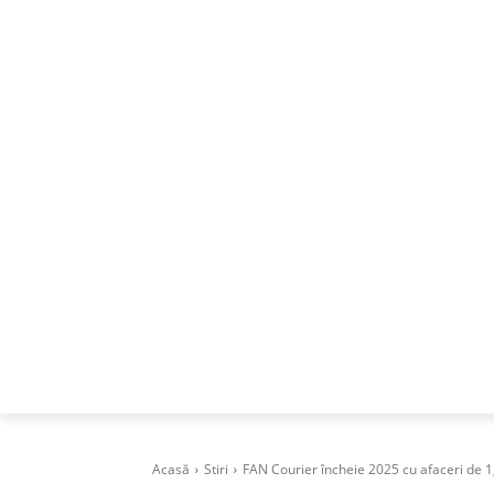
ACASA
DESPRE
CAREERS
BUSI
Acasă
Stiri
FAN Courier încheie 2025 cu afaceri de 1,5