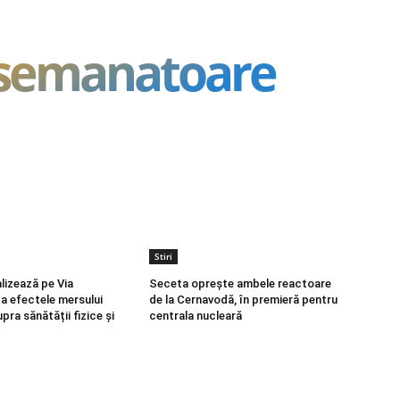
asemanatoare
Stiri
lizează pe Via
Seceta oprește ambele reactoare
ca efectele mersului
de la Cernavodă, în premieră pentru
pra sănătății fizice și
centrala nucleară