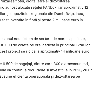
izarea flotei, digitalizare și dezvoltarea
euro au fost alocate rețelei FANbox, iar aproximativ 12
lor și depozitelor regionale din Dumbrăvița, Ineu,
 fost investite în flotă și peste 2 milioane euro în
area unui nou sistem de sortare de mare capacitate,
0.000 de colete pe oră, dedicat în principal livrărilor
acest proiect se ridică la aproximativ 14 milioane euro.
e 9.500 de angajați, dintre care 300 extracomunitari,
ia va continua recrutările și investițiile în 2026, cu un
susține eficiența operațională și dezvoltarea pe