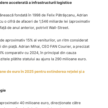
ere accelerată a infrastructurii logistice
nească fondată în 1998 de Felix Pătrășcanu, Adrian
cu o cifră de afaceri de 1,546 miliarde lei (aproximativ
ață de anul anterior, potrivit Wall-Street.
 aproximativ 15% al veniturilor, un ritm considerat
 din piață. Adrian Mihai, CEO FAN Courier, a precizat
40% comparativ cu 2024, în principal din cauza
zitele plătite statului au ajuns la 290 milioane euro.
e de euro în 2025 pentru extinderea rețelei și a
ogie
 aproximativ 40 milioane euro, direcționate către