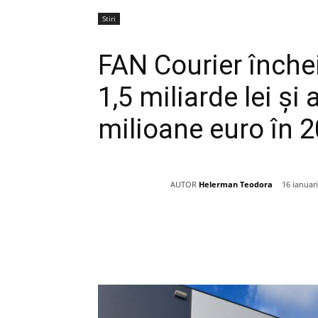
Stiri
FAN Courier înche
1,5 miliarde lei și
milioane euro în 
AUTOR
Helerman Teodora
16 ianuar
Acțiune