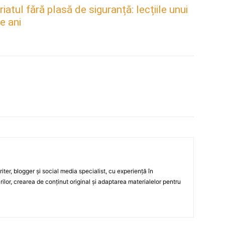
atul fără plasă de siguranță: lecțiile unui
e ani
ter, blogger și social media specialist, cu experiență în
rilor, crearea de conținut original și adaptarea materialelor pentru