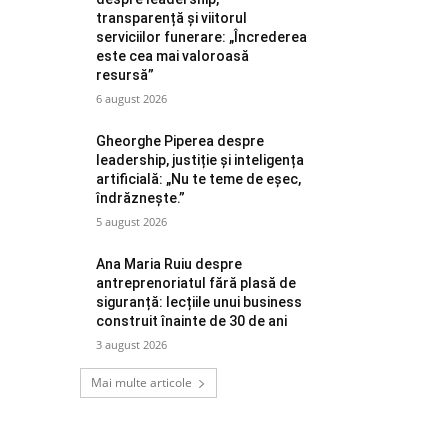
transparență și viitorul
serviciilor funerare: „Încrederea
este cea mai valoroasă
resursă”
6 august 2026
Gheorghe Piperea despre
leadership, justiție și inteligența
artificială: „Nu te teme de eșec,
îndrăznește.”
5 august 2026
Ana Maria Ruiu despre
antreprenoriatul fără plasă de
siguranță: lecțiile unui business
construit înainte de 30 de ani
3 august 2026
Mai multe articole