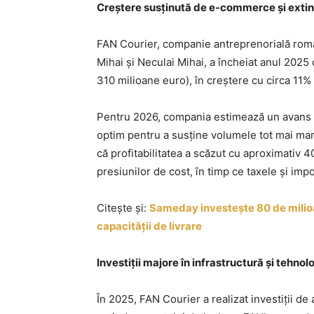
Creștere susținută de e-commerce și extind
FAN Courier, companie antreprenorială româ
Mihai și Neculai Mihai, a încheiat anul 2025 
310 milioane euro), în creștere cu circa 11% f
Pentru 2026, compania estimează un avans de
optim pentru a susține volumele tot mai mari
că profitabilitatea a scăzut cu aproximativ 
presiunilor de cost, în timp ce taxele și impo
Citește și:
Sameday investește 80 de milioan
capacității de livrare
Investiții majore în infrastructură și tehnol
În 2025, FAN Courier a realizat investiții de