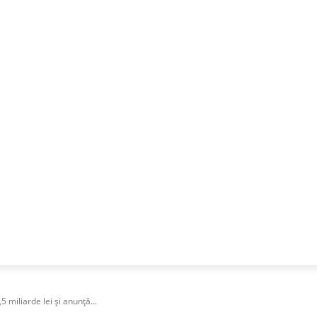
NESS
FRACTIONAL
SPECIAL GUEST
PUBLICITATE
 miliarde lei și anunță...