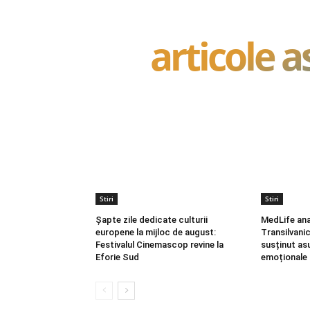
articole 
Stiri
Stiri
Șapte zile dedicate culturii
MedLife ana
europene la mijloc de august:
Transilvani
Festivalul Cinemascop revine la
susținut asu
Eforie Sud
emoționale