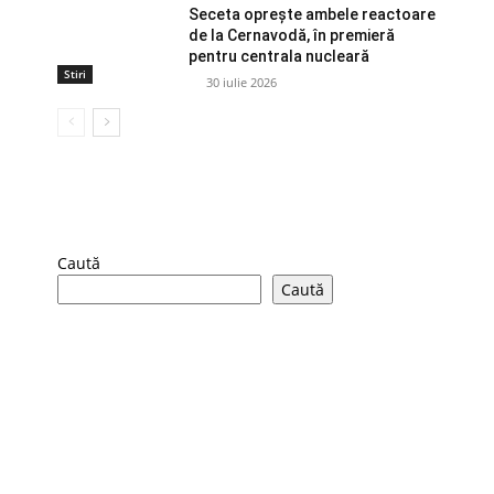
Seceta oprește ambele reactoare
de la Cernavodă, în premieră
pentru centrala nucleară
Stiri
30 iulie 2026
Caută
Caută