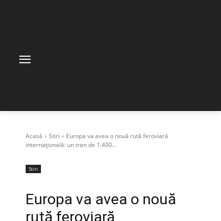
Acasă
Stiri
Europa va avea o nouă rută feroviară
internațională: un tren de 1.400...
Stiri
Europa va avea o nouă
rută feroviară