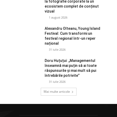
la fotografie corporate la un
ecosistem complet de conținut
vizual
1 august 2026
Alexandru Olteanu, Young Island
Festival: Cum transformi un
festival regional într-un reper
național
31 iulie 2026
Doru Huțuțui: „Managementul
înseamnă mai puțin să ai toate
răspunsurile și mai mult să pui
întrebările potrivite”
31 iulie 2026
Mai multe articole