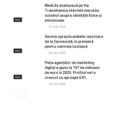
MedLife analizează pe Via
Transilvanica efectele mersului
susținut asupra sănătății fizice și
Stiri
emoționale
31 iulie 2026
Seceta oprește ambele reactoare
de la Cernavodă, în premieră
pentru centrala nucleară
Stiri
30 iulie 2026
Piața agențiilor de marketing
digital a ajuns la 197 de milioane
de euro în 2025. Profitul net a
Stiri
crescut cu aproape 63%
28 iulie 2026