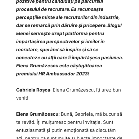
pozitive pentru candidați pe parcursul
procesului de recrutare. Ea recunoaște
percepțiile mixte ale recrutorilor din industrie,
dar se remarcă prin dăruire și pricepere. Blogul
Elenei servește drept platformă pentru
împărtășirea perspectivelor și ideilor în
recrutare, sperând să inspire și să se
conecteze cu alții care îi împărtășesc pasiunea.
Elena Grumăzescu este câștigătoarea
premiului HR Ambassador 2023!
Gabriela Roșca
: Elena Grumăzescu, îți urez bun
venit!
Elena Grumăzescu:
Bună, Gabriela, mă bucur să
te revăd. Îți mulțumesc pentru invitație. Sunt
entuziasmată și puțin emoționată să discutăm
azi, pentru că sunt multe subiecte importante de