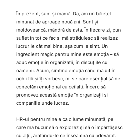
În prezent, sunt și mamă. Da, am un băiețel
minunat de aproape nouă ani. Sunt și
moldoveancă, mândră de asta. În fiecare zi, pun
suflet în tot ce fac și mă străduiesc să realizez
lucrurile cât mai bine, așa cum le simt. Un
ingredient magic pentru mine este emoția – să
aduc emoție în organizații, în discuțiile cu
oamenii. Acum, simțind emoția când mă uit în
ochii tăi și îți vorbesc, mi se pare esențial să ne
conectăm emoțional cu ceilalți. Încerc să
promovez această emoție în organizații și
companiile unde lucrez.
HR-ul pentru mine e ca o lume minunată, pe
care mă bucur să o explorez și să o împărtășesc
cu alții, arătându-le ce înseamnă cu adevărat.