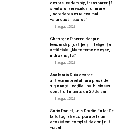
despre leadership, transparență
și viitorul serviciilor funerare:
„Încrederea este cea mai
valoroasă resursă”
6 august 2026
Gheorghe Piperea despre
leadership, justiție și inteligența
artificială: „Nu te teme de eșec,
îndrăznește.”
5 august 2026
Ana Maria Ruiu despre
antreprenoriatul fără plasă de
siguranță: lecțiile unui business
construit înainte de 30 de ani
3 august 2026
Sorin Daniel, Unic Studio Foto: De
la fotografie corporate la un
ecosistem complet de conținut
vizual