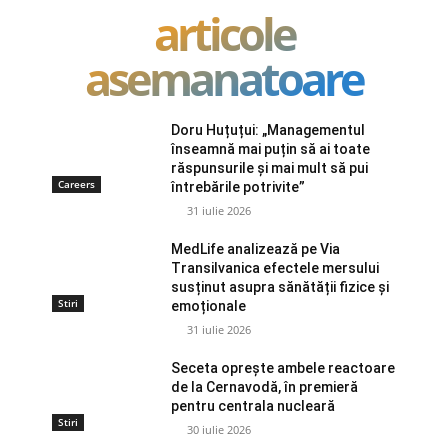
articole
asemanatoare
Doru Huțuțui: „Managementul
înseamnă mai puțin să ai toate
răspunsurile și mai mult să pui
Careers
întrebările potrivite”
31 iulie 2026
MedLife analizează pe Via
Transilvanica efectele mersului
susținut asupra sănătății fizice și
Stiri
emoționale
31 iulie 2026
Seceta oprește ambele reactoare
de la Cernavodă, în premieră
pentru centrala nucleară
Stiri
30 iulie 2026