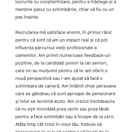
lucrurile cu conștientizare, pentru a înțelege și a
menține pasul cu schimbările, chiar să fiu cu un
pas înainte.
Recrutarea mă satisface enorm, în primul rând
pentru că simt că am un impact real și că pot
influența parcursul vieții profesionale a
oamenilor. Am primit numeroase feedback-uri
pozitive, de la candidați juniori la cei seniori,
care mi-au mulțumit pentru că le-am oferit o
nouă perspectivă sau i-am ajutat să facă o
schimbare de carieră. Am întâlnit chiar persoane
care se gândeau că sunt aproape de pensionare
și totul se termină acolo. Am crezut întotdeauna
că nu ești niciodată prea vechi sau prea tânăr
pentru a face schimbări sau a începe de la zero.
Atâta timp cât crezi în visul tău, trebuie să
perseverezi în el și să continui să înveți de la