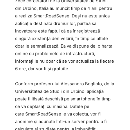
Zece cercetători de la Universitatea de Studii
din Urbino, Italia au muncit timp de 4 ani pentru
a realiza SmartRoadSense. Deși nu este unica
aplicație destinată drumurilor, partea sa
inovatoare este faptul că ea înregistrează
singură existenţa denivelării, în timp ce altele
doar le semnalizează. Ea va dispune de o harta
online cu problemele de infrastructură,
informațiile nu doar că se vor actualiza la fiecare
6 ore, dar vor fi și gratuite.
Conform profesorului Alessandro Bogliolo, de la
Universitatea de Studii din Urbino, aplicația
poate fi lăsată deschisă pe smartphone în timp
ce va deplasați cu mașina. Datele pe
care SmartRoadSense le va colecta, vor fi
anonime și adunate într-un server pentru a fi
calculate şi studiate pentru a îmbunătăţi