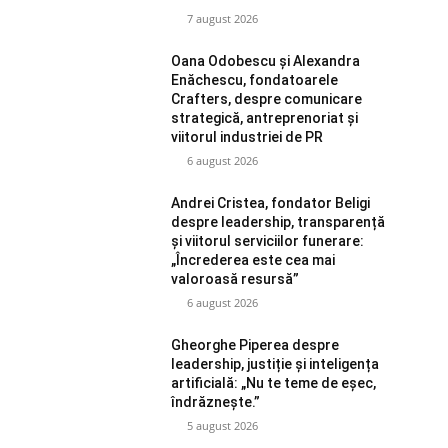
7 august 2026
Oana Odobescu și Alexandra
Enăchescu, fondatoarele
Crafters, despre comunicare
strategică, antreprenoriat și
viitorul industriei de PR
6 august 2026
Andrei Cristea, fondator Beligi
despre leadership, transparență
și viitorul serviciilor funerare:
„Încrederea este cea mai
valoroasă resursă”
6 august 2026
Gheorghe Piperea despre
leadership, justiție și inteligența
artificială: „Nu te teme de eșec,
îndrăznește.”
5 august 2026