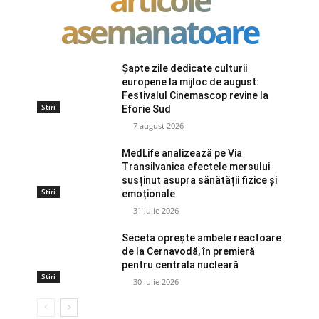
asemanatoare
Șapte zile dedicate culturii
europene la mijloc de august:
Festivalul Cinemascop revine la
Stiri
Eforie Sud
7 august 2026
MedLife analizează pe Via
Transilvanica efectele mersului
susținut asupra sănătății fizice și
Stiri
emoționale
31 iulie 2026
Seceta oprește ambele reactoare
de la Cernavodă, în premieră
pentru centrala nucleară
Stiri
30 iulie 2026