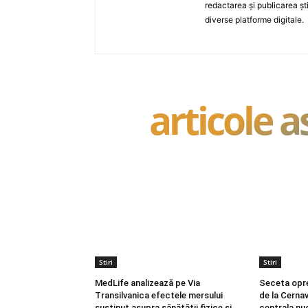
redactarea și publicarea ști
diverse platforme digitale.
articole 
Stiri
Stiri
MedLife analizează pe Via
Seceta opr
Transilvanica efectele mersului
de la Cerna
susținut asupra sănătății fizice și
centrala nu