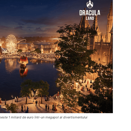
peste 1 miliard de euro într-un megapol al divertismentului