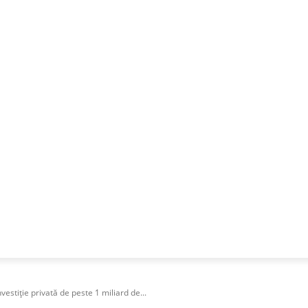
NESS
FRACTIONAL
SPECIAL GUEST
PUBLICITATE
estiție privată de peste 1 miliard de...