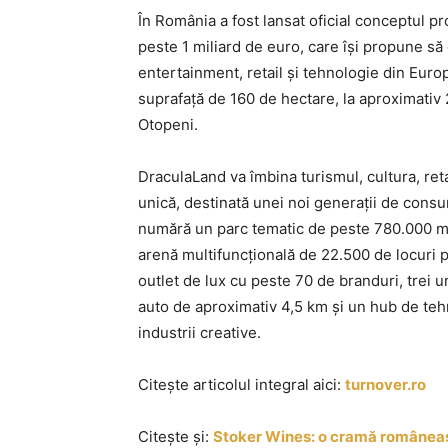
În România a fost lansat oficial conceptul pr
peste 1 miliard de euro, care își propune să
entertainment, retail și tehnologie din Europ
suprafață de 160 de hectare, la aproximativ
Otopeni.
DraculaLand va îmbina turismul, cultura, retai
unică, destinată unei noi generații de con
numără un parc tematic de peste 780.000 mp,
arenă multifuncțională de 22.500 de locuri p
outlet de lux cu peste 70 de branduri, trei u
auto de aproximativ 4,5 km și un hub de tehn
industrii creative.
Citește articolul integral aici:
turnover.ro
Citește și:
Stoker Wines: o cramă româneasc