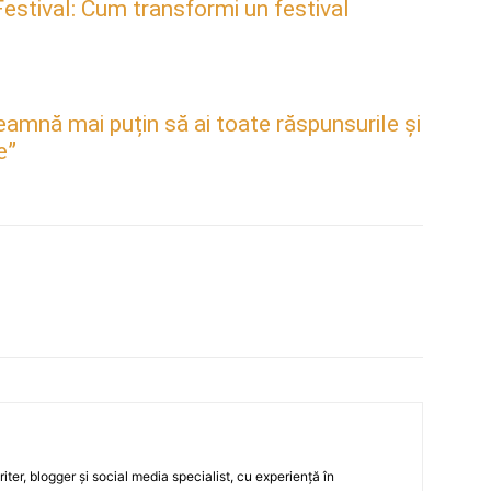
estival: Cum transformi un festival
mnă mai puțin să ai toate răspunsurile și
e”
ter, blogger și social media specialist, cu experiență în