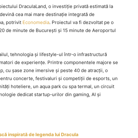
oiectului DraculaLand, o investiție privată estimată la
 devină cea mai mare destinație integrată de
a, potrivit
Economedia
. Proiectul va fi dezvoltat pe o
 20 de minute de București și 15 minute de Aeroportul
lul, tehnologia și lifestyle-ul într-o infrastructură
sumatori de experiențe. Printre componentele majore se
 cu șase zone imersive și peste 40 de atracții, o
entru concerte, festivaluri și competiții de esports, un
nități hoteliere, un aqua park cu spa termal, un circuit
ologie dedicat startup-urilor din gaming, AI și
ă inspirată de legenda lui Dracula