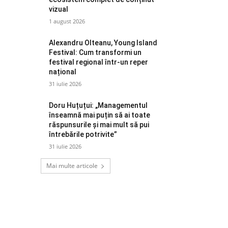
vizual
1 august 2026
Alexandru Olteanu, Young Island
Festival: Cum transformi un
festival regional într-un reper
național
31 iulie 2026
Doru Huțuțui: „Managementul
înseamnă mai puțin să ai toate
răspunsurile și mai mult să pui
întrebările potrivite”
31 iulie 2026
Mai multe articole