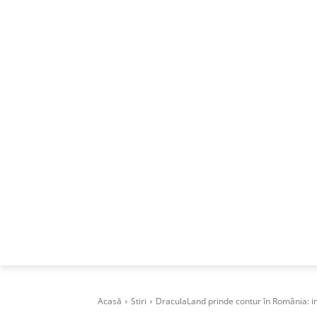
ACASA
DESPRE
CAREERS
BUSI
Acasă
Stiri
DraculaLand prinde contur în România: inv