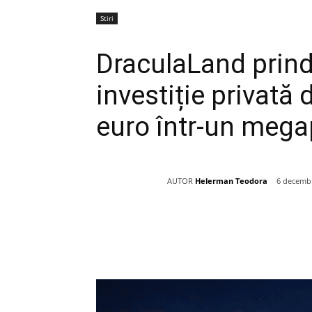
Stiri
DraculaLand prind
investiție privată 
euro într-un megap
AUTOR
Helerman Teodora
6 decembr
Acțiune