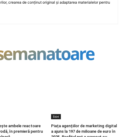
rilor, crearea de conținut original și adaptarea materialelor pentru
asemanatoare
Stiri
ește ambele reactoare
Piața agențiilor de marketing digital
vodă, în premieră pentru
a ajuns la 197 de milioane de euro în
cleară
2025. Profitul net a crescut cu