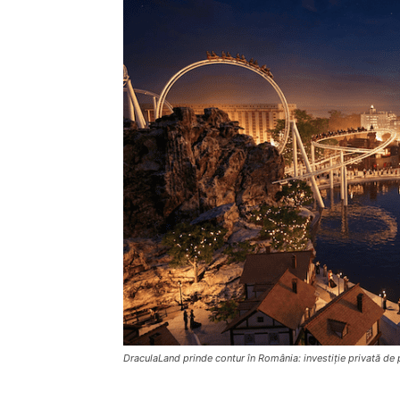
DraculaLand prinde contur în România: investiție privată de 