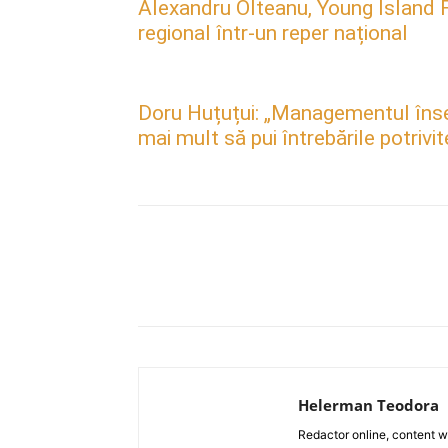
Alexandru Olteanu, Young Island F
regional într-un reper național
Doru Huțuțui: „Managementul însea
mai mult să pui întrebările potrivit
Acțiune
Helerman Teodora
Redactor online, content wri