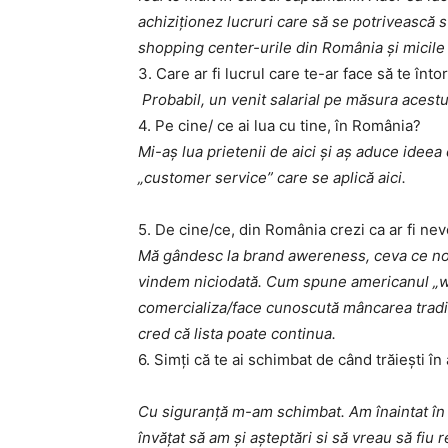
achiziționez lucruri care să se potrivească s
shopping center-urile din România și micile 
3.
Care
ar
fi
lucrul
care
te-ar
face
să
te
întor
Probabil, un venit salarial pe măsura acestuia 
4.
Pe
cine/
ce
ai
lua
cu tine,
în
România
?
Mi-aș lua prietenii de aici și aș aduce ideea 
„customer service” care se aplică aici.
5.
De cine/
ce
, din
România
crezi
ca
ar
fi
nev
Mă gândesc la brand awereness, ceva ce nou
vindem niciodată. Cum spune americanul „we
comercializa/face cunoscută mâncarea tradițio
cred că lista poate continua.
6.
Simți
că
te
ai
schimbat
de
când
trăiești
în
Cu siguranță m-am schimbat. Am înaintat în 
învățat să am și așteptări si să vreau să fiu