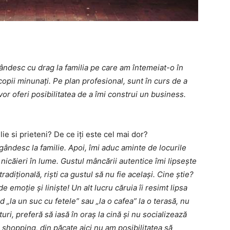
ândesc cu drag la familia pe care am întemeiat-o în
 copii minunați. Pe plan profesional, sunt în curs de a
vor oferi posibilitatea de a îmi construi un business.
lie
si
prieteni?
De
ce
iţi
este
cel
mai
dor
?
ândesc la familie. Apoi, îmi aduc aminte de locurile
nicăieri în lume. Gustul mâncării autentice îmi lipsește
adițională, riști ca gustul să nu fie același. Cine știe?
 emoție și liniște! Un alt lucru căruia îi resimt lipsa
id „la un suc cu fetele” sau „la o cafea” la o terasă, nu
turi, preferă să iasă în oraș la cină și nu socializează
 shopping, din păcate aici nu am posibilitatea să