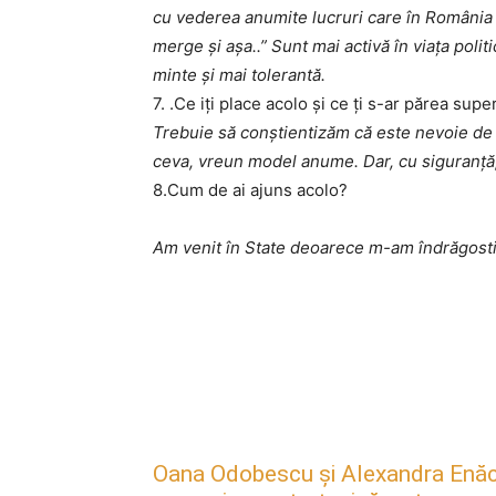
cu vederea anumite lucruri care în România 
merge și așa..” Sunt mai activă în viața polit
minte și mai tolerantă.
7.
.Ce
iţi
place
acolo
ş
i
ce ţ
i
s-
ar
părea
supe
Trebuie să conștientizăm că este nevoie de 
ceva, vreun model anume. Dar, cu siguranță
8.
Cum de
ai
ajuns
acolo
?
Am venit în State deoarece m-am îndrăgosti
Oana Odobescu și Alexandra Enăc