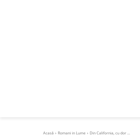
ACASA
DESPRE
CAREERS
BUSI
Acasă
Romani in Lume
Din California, cu dor ...