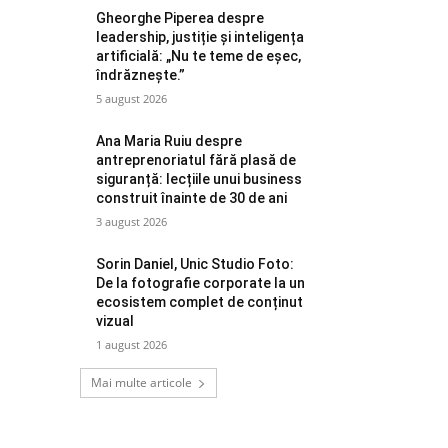
Gheorghe Piperea despre
leadership, justiție și inteligența
artificială: „Nu te teme de eșec,
îndrăznește.”
5 august 2026
Ana Maria Ruiu despre
antreprenoriatul fără plasă de
siguranță: lecțiile unui business
construit înainte de 30 de ani
3 august 2026
Sorin Daniel, Unic Studio Foto:
De la fotografie corporate la un
ecosistem complet de conținut
vizual
1 august 2026
Mai multe articole