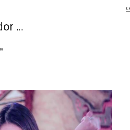
C
dor …
18