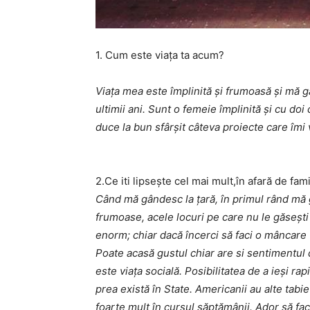
1. Cum
este
viața
ta
acum
?
Viața mea este împlinită și frumoasă și mă g
ultimii ani. Sunt o femeie împlinită și cu doi
duce la bun sfârșit câteva proiecte care îmi 
2.
Ce
iti
lipseşte
cel
mai
mult
,
în
afară
de
fami
Când mă gândesc la țară, în primul rând mă g
frumoase, acele locuri pe care nu le găsești 
enorm; chiar dacă încerci să faci o mâncare tr
Poate acasă gustul chiar are si sentimentul de
este viața socială. Posibilitatea de a ieși rap
prea există în State. Americanii au alte tabie
foarte mult în cursul săptămânii. Ador să fac