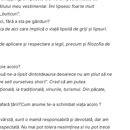
tilului meu vestimentar. Îmi lipsesc foarte mult
„buticuri”.
ci, fără
a
sta
pe
gânduri
?
de aici care implică o viață lipsită de griji și lipsuri.
de aplicare și respectare a legii, precum și filozofia de
oie
acolo
?
ă ne-a lipsit dintotdeauna deoarece nu am știut să ne
 sell ourselves short”. Cred că am putea
nală, ia tradițională, vinurile, turismul. Din păcate,
afară
țării?Cum
anume
te
-a
schimbat
viaţa
acolo
?
vârstă, sunt o mamă responsabilă și devotată, dar am
 respectată. Nu mai pot tolera nesimțirea si nu pot trece