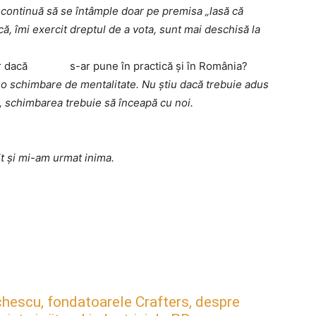
continuă să se întâmple doar pe premisa „lasă că
ică, îmi exercit dreptul de a vota, sunt mai deschisă la
r
dacă
s-
ar
pune
î
n
practică
ş
i
în România?
o schimbare de mentalitate. Nu știu dacă trebuie adus
, schimbarea trebuie să înceapă cu noi.
t și mi-am urmat inima.
hescu, fondatoarele Crafters, despre