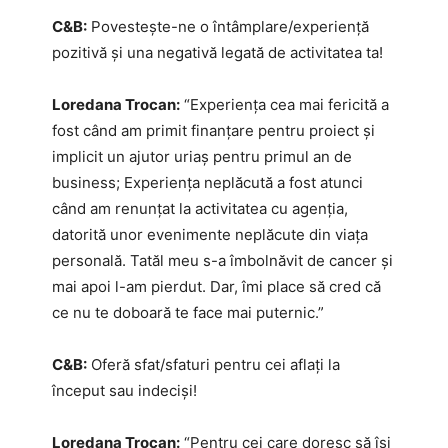
C&B:
Povestește-ne o întâmplare/experiență
pozitivă și una negativă legată de activitatea ta!
Loredana Trocan:
“Experiența cea mai fericită a
fost când am primit finanțare pentru proiect și
implicit un ajutor uriaș pentru primul an de
business; Experiența neplăcută a fost atunci
când am renunțat la activitatea cu agenția,
datorită unor evenimente neplăcute din viața
personală. Tatăl meu s-a îmbolnăvit de cancer și
mai apoi l-am pierdut. Dar, îmi place să cred că
ce nu te doboară te face mai puternic.”
C&B:
Oferă sfat/sfaturi pentru cei aflați la
început sau indeciși!
Loredana Trocan:
“Pentru cei care doresc să își