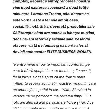
complex, deoarece antreprenoarea noastră
vine după nașterea succesivă a două fetițe
minunate. Loredana Trocan, căci despre ea
este vorba, este o femeie ambițioasă,
sociabilă, hotărâtă și devotată proiecțiilor sale.
Călătorește când are ocazia și iubește muzica,
dacă ne-am referi la pasiunile sale. Pe lângă
afacere, viață de familie și pasiuni a ales să
devină ambasador ELITE BUSINESS WOMEN.
“
Pentru mine e foarte important confortul pe
care îl oferă spațiul în care locuiesc, fie acasă,
fie la birou. Pot să spun că are foarte mare
influență asupra activității noastre, modul în care
ne amenajăm spațiul în care trăim. Și având în
vedere că ne petrecem majoritatea timpului la
job, am ales să ajut persoanele fizice și juridice
să își amenajeze un spațiu de lucru folosind