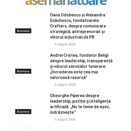
Oana Odobescu și Alexandra
Enăchescu, fondatoarele
Crafters, despre comunicare
Business
strategică, antreprenoriat și
viitorul industriei de PR
6 august 2026
Andrei Cristea, fondator Beligi
despre leadership, transparență
și viitorul serviciilor funerare:
Business
„Încrederea este cea mai
valoroasă resursă”
6 august 2026
Gheorghe Piperea despre
leadership, justiție și inteligența
artificială: „Nu te teme de eșec,
Business
îndrăznește.”
5 august 2026