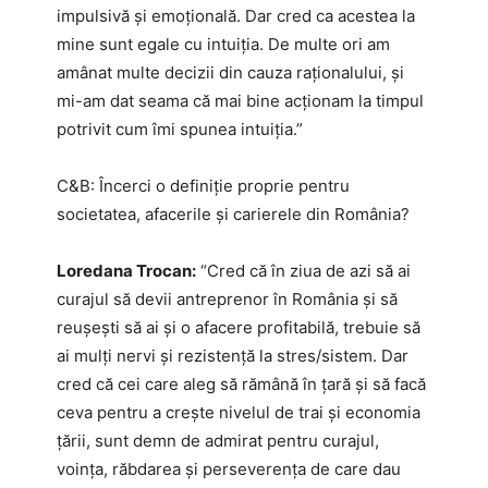
impulsivă și emoțională. Dar cred ca acestea la
mine sunt egale cu intuiția. De multe ori am
amânat multe decizii din cauza raționalului, și
mi-am dat seama că mai bine acționam la timpul
potrivit cum îmi spunea intuiția.”
C&B: Încerci o definiție proprie pentru
societatea, afacerile și carierele din România?
Loredana Trocan:
“Cred că în ziua de azi să ai
curajul să devii antreprenor în România și să
reușești să ai și o afacere profitabilă, trebuie să
ai mulți nervi și rezistență la stres/sistem. Dar
cred că cei care aleg să rămână în țară și să facă
ceva pentru a crește nivelul de trai și economia
țării, sunt demn de admirat pentru curajul,
voința, răbdarea și perseverența de care dau