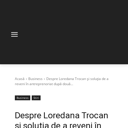
Acasă
Business
Despre Loredana Trocan și soluția de a
reveni în antreprenoriat după două...
Business
Stiri
Despre Loredana Trocan
și soluția de a reveni în