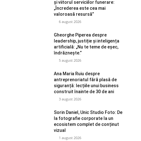
și viitorul serviciilor funerare:
„Încrederea este cea mai
valoroasă resursă”
6 august 2026
Gheorghe Piperea despre
leadership, justiție și inteligența
artificială: „Nu te teme de eșec,
îndrăznește.”
5 august 2026
Ana Maria Ruiu despre
antreprenoriatul fără plasă de
siguranță: lecțiile unui business
construit înainte de 30 de ani
3 august 2026
Sorin Daniel, Unic Studio Foto: De
la fotografie corporate la un
ecosistem complet de conținut
vizual
1 august 2026