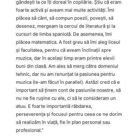
gândești la ce îți doreai în copilărie. Știu că eram
foarte activă și aveam mai multe activități. Îmi
plăcea să cânt, să compun poezii, povești, să
desenez, mergeam la cercul de literatură și la
cursuri de limba spaniolă. De asemenea, îmi
plăcea matematica. A fost greu să îmi aleg liceul
și facultatea, pentru că aveam înclinații spre
muzica, dar în același timp eram printre elevii
buni din clasă. Am ales să merg către domeniul
tehnic, dar nu am renunțat la pasiunea pentru
muzica (le-am făcut în parallel). Astăzi cred că e
important să ținem cont de pasiunile noastre, să
nu ne fie rușine cu ele, ci să le consideram un
atuu. E foarte importantă răbdarea,
perseverența și focusul pentru ceea ce ne dorim
să realizăm în viață, fie în plan personal sau
profesional.”