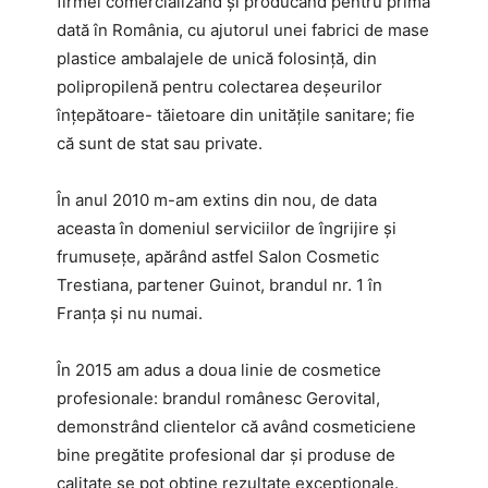
firmei comercializând și producând pentru prima
dată în România, cu ajutorul unei fabrici de mase
plastice ambalajele de unică folosință, din
polipropilenă pentru colectarea deșeurilor
înțepătoare- tăietoare din unitățile sanitare; fie
că sunt de stat sau private.
În anul 2010 m-am extins din nou, de data
aceasta în domeniul serviciilor de îngrijire și
frumusețe, apărând astfel Salon Cosmetic
Trestiana, partener Guinot, brandul nr. 1 în
Franța și nu numai.
În 2015 am adus a doua linie de cosmetice
profesionale: brandul românesc Gerovital,
demonstrând clientelor că având cosmeticiene
bine pregătite profesional dar și produse de
calitate se pot obține rezultate excepționale.