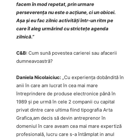
facem în mod repetat, prin urmare
perseverența nu este o acţiune, ci un obicei.
Așa și eu fac zilnic activități într-un ritm pe
care îl aleg urmărind cu strictețe agenda
zilnică.”
C&B:
Cum sună povestea carierei sau afacerii
dumneavoastră?
Daniela Nicolaiciuc:
„Cu experiența dobândită în
anii în care am lucrat în cea mai mare
întreprindere de produse electronice până în
1989 și pe urmă în cele 2 companii cu capital
privat dintre care ultima fiind tipografia Arta
Grafica,am decis să devin antreprenor în
domeniul în care aveam cea mai mare expertiză
profesională, lucru care s-a întâmplat in anul