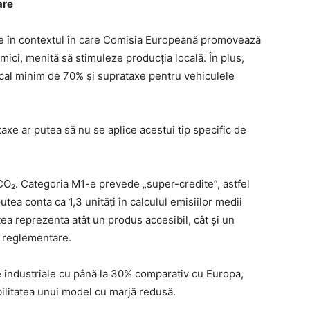
are
re în contextul în care Comisia Europeană promovează
ici, menită să stimuleze producția locală. În plus,
local minim de 70% și suprataxe pentru vehiculele
taxe ar putea să nu se aplice acestui tip specific de
 CO₂. Categoria M1-e prevede „super-credite”, astfel
utea conta ca 1,3 unități în calculul emisiilor medii
ea reprezenta atât un produs accesibil, cât și un
 reglementare.
e industriale cu până la 30% comparativ cu Europa,
bilitatea unui model cu marjă redusă.