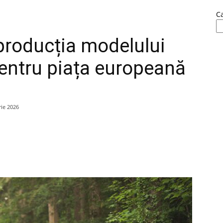
C
producția modelului
pentru piața europeană
rie 2026