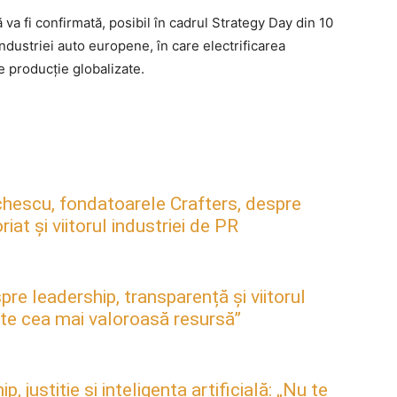
ă va fi confirmată, posibil în cadrul Strategy Day din 10
industriei auto europene, în care electrificarea
e producție globalizate.
hescu, fondatoarele Crafters, despre
at și viitorul industriei de PR
pre leadership, transparență și viitorul
este cea mai valoroasă resursă”
justiție și inteligența artificială: „Nu te