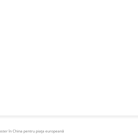
NESS
FRACTIONAL
SPECIAL GUEST
PUBLICITATE
pster în China pentru piața europeană