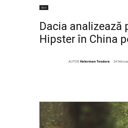
Stiri
Dacia analizează 
Hipster în China 
AUTOR
Helerman Teodora
24 februa
Acțiune