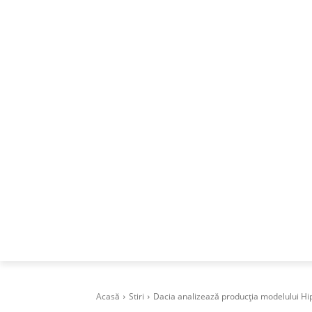
ACASA
DESPRE
CAREERS
BUSI
Acasă
Stiri
Dacia analizează producția modelului Hi