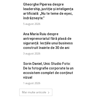
Gheorghe Piperea despre
leadership, justiție și inteligența
artificială: „Nu te teme de eșec,
îndrăznește.”
5 august 2026
Ana Maria Ruiu despre
antreprenoriatul fără plasă de
siguranță: lecțiile unui business
construit înainte de 30 de ani
3 august 2026
Sorin Daniel, Unic Studio Foto:
De la fotografie corporate la un
ecosistem complet de conținut
vizual
1 august 2026
Mai multe articole