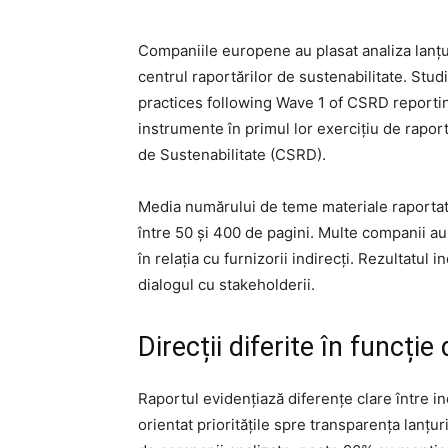
Companiile europene au plasat analiza lanțuri
centrul raportărilor de sustenabilitate. St
practices following Wave 1 of CSRD reporting
instrumente în primul lor exercițiu de rapo
de Sustenabilitate (CSRD).
Media numărului de teme materiale raportate
între 50 și 400 de pagini. Multe companii au 
în relația cu furnizorii indirecți. Rezultatu
dialogul cu stakeholderii.
Direcții diferite în funcție
Raportul evidențiază diferențe clare între i
orientat prioritățile spre transparența lanțu