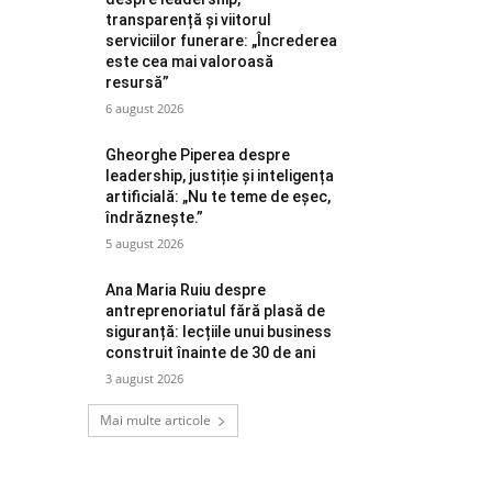
transparență și viitorul
serviciilor funerare: „Încrederea
este cea mai valoroasă
resursă”
6 august 2026
Gheorghe Piperea despre
leadership, justiție și inteligența
artificială: „Nu te teme de eșec,
îndrăznește.”
5 august 2026
Ana Maria Ruiu despre
antreprenoriatul fără plasă de
siguranță: lecțiile unui business
construit înainte de 30 de ani
3 august 2026
Mai multe articole