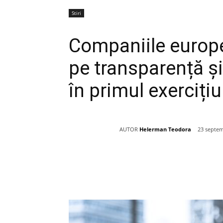
Stiri
Companiile europ
pe transparență și
în primul exerciți
AUTOR
Helerman Teodora
23 septem
Acțiune