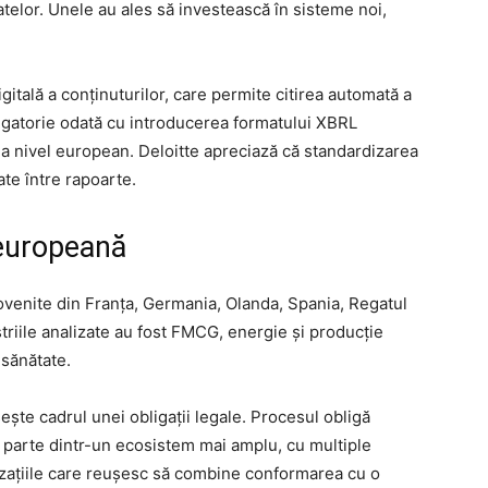
telor. Unele au ales să investească în sisteme noi,
gitală a conținuturilor, care permite citirea automată a
ligatorie odată cu introducerea formatului XBRL
a nivel european. Deloitte apreciază că standardizarea
ate între rapoarte.
 europeană
rovenite din Franța, Germania, Olanda, Spania, Regatul
striile analizate au fost FMCG, energie și producție
 sănătate.
ște cadrul unei obligații legale. Procesul obligă
a parte dintr-un ecosistem mai amplu, cu multiple
nizațiile care reușesc să combine conformarea cu o