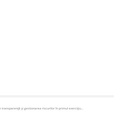
NESS
FRACTIONAL
SPECIAL GUEST
PUBLICITATE
ansparență și gestionarea riscurilor în primul exercițiu...