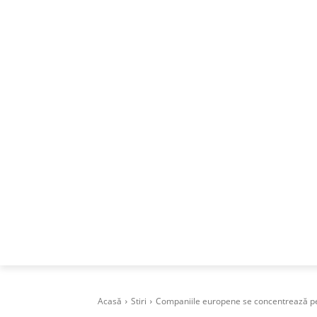
ACASA
DESPRE
CAREERS
BUSI
Acasă
Stiri
Companiile europene se concentrează pe tr