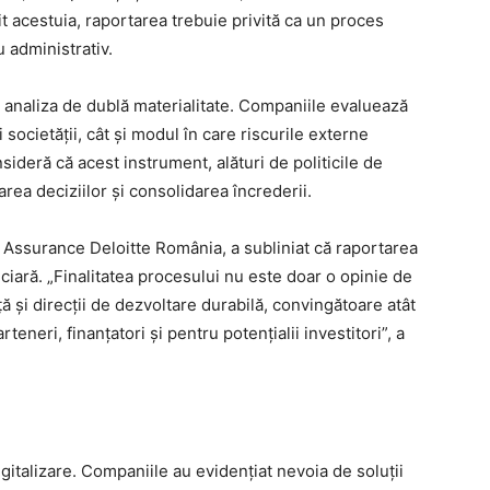
 acestuia, raportarea trebuie privită ca un proces
u administrativ.
tă analiza de dublă materialitate. Companiile evaluează
 societății, cât și modul în care riscurile externe
sideră că acest instrument, alături de politicile de
area deciziilor și consolidarea încrederii.
G Assurance Deloitte România, a subliniat că raportarea
ciară. „Finalitatea procesului nu este doar o opinie de
 și direcții de dezvoltare durabilă, convingătoare atât
rteneri, finanțatori și pentru potențialii investitori”, a
gitalizare. Companiile au evidențiat nevoia de soluții