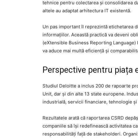
tehnice pentru colectarea și consolidarea da
altele au adaptat arhitectura IT existentă.
Un pas important îl reprezintă etichetarea di
informațiilor. Această practică va deveni ob
(eXtensible Business Reporting Language) l
va aduce mai multă eficiență și comparabilit
Perspective pentru piața
Studiul Deloitte a inclus 200 de rapoarte p
Unit, dar și din alte 13 state europene. Indu
industrială, servicii financiare, tehnologie și
Rezultatele arată că raportarea CSRD depășe
companiile să își redefinească activitatea c
responsabilități față de stakeholderi. Orga