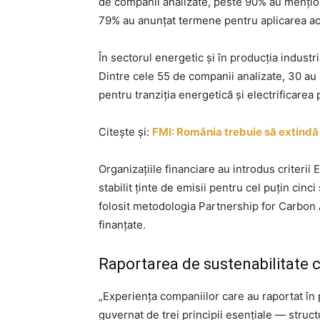
de companii analizate, peste 90% au menționat
79% au anunțat termene pentru aplicarea ac
În sectorul energetic și în producția industr
Dintre cele 55 de companii analizate, 30 au s
pentru tranziția energetică și electrificarea
Citește și:
FMI: România trebuie să extindă 
Organizațiile financiare au introdus criterii 
stabilit ținte de emisii pentru cel puțin cinc
folosit metodologia Partnership for Carbon 
finanțate.
Raportarea de sustenabilitate c
„Experiența companiilor care au raportat în 
guvernat de trei principii esențiale — struct