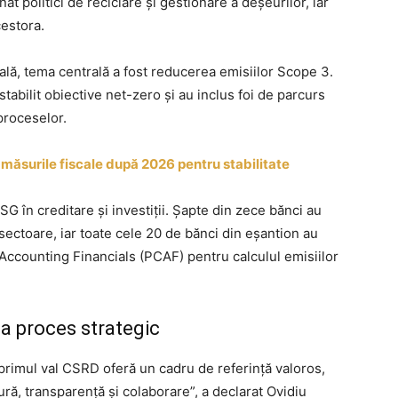
 politici de reciclare și gestionare a deșeurilor, iar
estora.
ială, tema centrală a fost reducerea emisiilor Scope 3.
tabilit obiective net-zero și au inclus foi de parcurs
 proceselor.
măsurile fiscale după 2026 pentru stabilitate
ESG în creditare și investiții. Șapte din zece bănci au
i sectoare, iar toate cele 20 de bănci din eșantion au
Accounting Financials (PCAF) pentru calculul emisiilor
a proces strategic
primul val CSRD oferă un cadru de referință valoros,
ură, transparență și colaborare”, a declarat Ovidiu