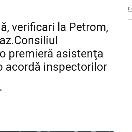
C
 verificari la Petrom,
z.Consiliul
 o premieră asistenţa
 o acordă inspectorilor
16