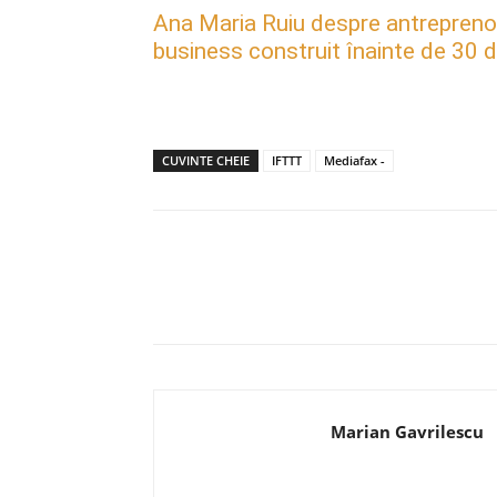
Ana Maria Ruiu despre antreprenori
business construit înainte de 30 d
CUVINTE CHEIE
IFTTT
Mediafax -
Acțiune
Marian Gavrilescu