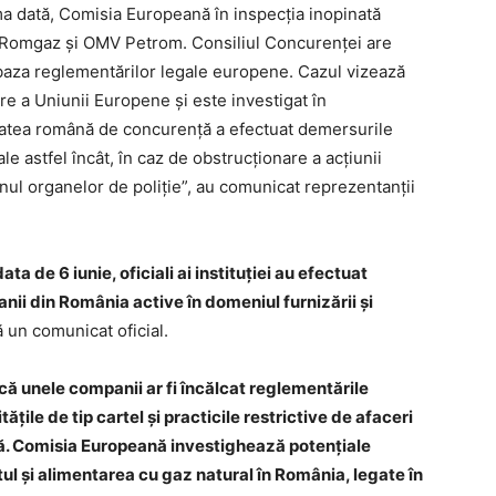
ma dată, Comisia Europeană în inspecţia inopinată
, Romgaz şi OMV Petrom. Consiliul Concurenţei are
în baza reglementărilor legale europene. Cazul vizează
are a Uniunii Europene şi este investigat în
tatea română de concurenţă a efectuat demersurile
le astfel încât, în caz de obstrucţionare a acţiunii
inul organelor de poliţie”, au comunicat reprezentanţii
.
a de 6 iunie, oficiali ai instituţiei au efectuat
nii din România active în domeniul furnizării şi
 un comunicat oficial.
 unele companii ar fi încălcat reglementările
ţile de tip cartel şi practicile restrictive de afaceri
ţă. Comisia Europeană investighează potenţiale
tul şi alimentarea cu gaz natural în România, legate în