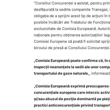
“Consiliul Concurenţei a asistat, pentru pri
desfăşurată la sediile companiile Transgaz
obligaţia de a sprijini acest tip de acţiuni 
posibile încălcări ale Tratatului de Funcţion
exclusivitate de Comisia Europeană. Autori
naţionale pentru obţinerea autorizaţiilor lega
Comisiei Europene să poată fi solicitat sprij
biroului de presă ai Consiliului Concurenţei
„Comisia Europeană poate confirma că, în dat
inspecţii neanunţate la sedii ale unor compa
transportului de gaze naturale
„, informează
„Comisia Europeană exprimă preocuparea că
concurenţiale europene care interzic activită
şi/sau abuzul de poziţia dominantă pe pia
practici anticoncurenţiale privind transpor