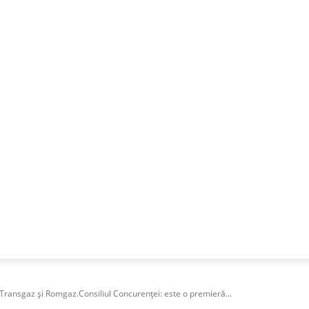
NESS
FRACTIONAL
SPECIAL GUEST
PUBLICITATE
 Transgaz şi Romgaz.Consiliul Concurenţei: este o premieră...