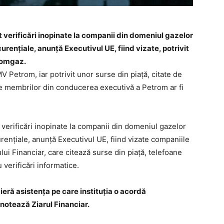
 verificări inopinate la companii din domeniul gazelor
enţiale, anunţă Executivul UE, fiind vizate, potrivit
Romgaz.
V Petrom, iar potrivit unor surse din piaţă, citate de
ele membrilor din conducerea executivă a Petrom ar fi
verificări inopinate la companii din domeniul gazelor
enţiale, anunţă Executivul UE, fiind vizate companiile
ui Financiar, care citează surse din piaţă, telefoane
 verificări informatice.
eră asistenţa pe care instituţia o acordă
notează Ziarul Financiar.