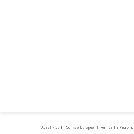
ACASA
DESPRE
CAREERS
BUSI
Acasă
Stiri
Comisia Europeană, verificari la Petrom,