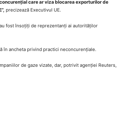
oncurenţial care ar viza blocarea exporturilor de
”,
precizează Executivul UE.
u fost însoţiţi de reprezentanţi ai autorităţilor
ră în ancheta privind practici neconcurenţiale.
niilor de gaze vizate, dar, potrivit agenţiei Reuters,