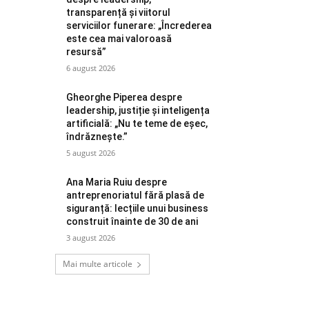
transparență și viitorul
serviciilor funerare: „Încrederea
este cea mai valoroasă
resursă”
6 august 2026
Gheorghe Piperea despre
leadership, justiție și inteligența
artificială: „Nu te teme de eșec,
îndrăznește.”
5 august 2026
Ana Maria Ruiu despre
antreprenoriatul fără plasă de
siguranță: lecțiile unui business
construit înainte de 30 de ani
3 august 2026
Mai multe articole