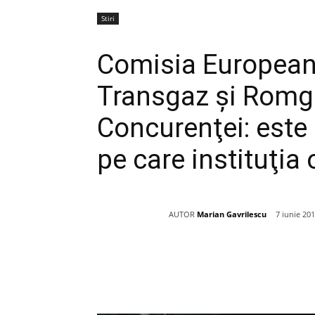
Stiri
Comisia Europeană,
Transgaz şi Romga
Concurenţei: este
pe care instituţia
AUTOR
Marian Gavrilescu
7 iunie 20
Acțiune