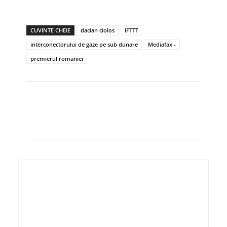
CUVINTE CHEIE
dacian ciolos
IFTTT
interconectorului de gaze pe sub dunare
Mediafax -
premierul romaniei