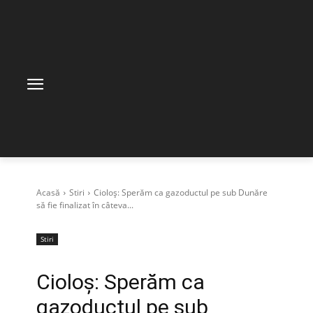
Acasă
Stiri
Cioloş: Sperăm ca gazoductul pe sub Dunăre
să fie finalizat în câteva...
Stiri
Cioloş: Sperăm ca
gazoductul pe sub