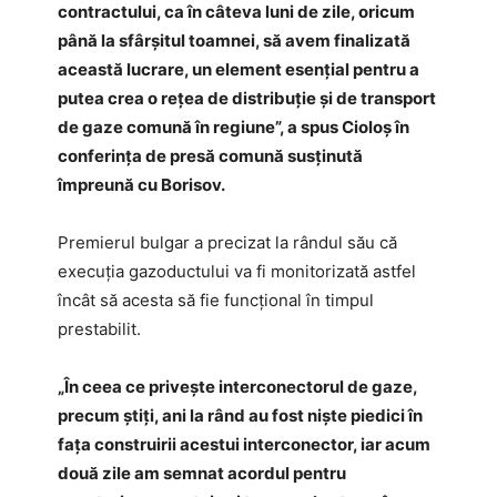
contractului, ca în câteva luni de zile, oricum
până la sfârşitul toamnei, să avem finalizată
această lucrare, un element esenţial pentru a
putea crea o reţea de distribuţie şi de transport
de gaze comună în regiune”, a spus Cioloş în
conferinţa de presă comună susţinută
împreună cu Borisov.
Premierul bulgar a precizat la rândul său că
execuţia gazoductului va fi monitorizată astfel
încât să acesta să fie funcţional în timpul
prestabilit.
„În ceea ce priveşte interconectorul de gaze,
precum ştiţi, ani la rând au fost nişte piedici în
faţa construirii acestui interconector, iar acum
două zile am semnat acordul pentru