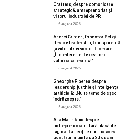
Crafters, despre comunicare
strategică, antreprenoriat și
viitorul industriei de PR
6 august 2026
Andrei Cristea, fondator Beligi
despre leadership, transparență
și viitorul serviciilor funerare:
„Încrederea este cea mai
valoroasă resursă”
6 august 2026
Gheorghe Piperea despre
leadership, justiție și inteligența
artificială: „Nu te teme de eșec,
îndrăznește.”
5 august 2026
Ana Maria Ruiu despre
antreprenoriatul fără plasă de
siguranță: lecțiile unui business
construit înainte de 30 de ani