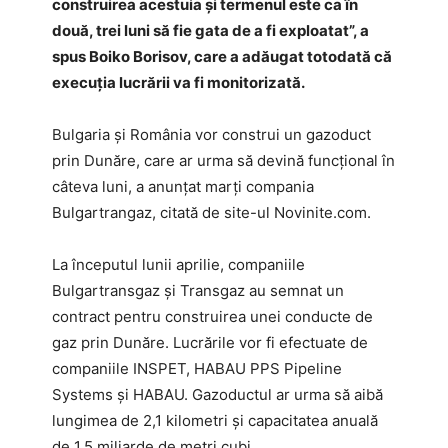
construirea acestuia şi termenul este ca în
două, trei luni să fie gata de a fi exploatat”, a
spus Boiko Borisov, care a adăugat totodată că
execuţia lucrării va fi monitorizată.
Bulgaria şi România vor construi un gazoduct
prin Dunăre, care ar urma să devină funcţional în
câteva luni, a anunţat marţi compania
Bulgartrangaz, citată de site-ul Novinite.com.
La începutul lunii aprilie, companiile
Bulgartransgaz şi Transgaz au semnat un
contract pentru construirea unei conducte de
gaz prin Dunăre. Lucrările vor fi efectuate de
companiile INSPET, HABAU PPS Pipeline
Systems şi HABAU. Gazoductul ar urma să aibă
lungimea de 2,1 kilometri şi capacitatea anuală
de 1,5 miliarde de metri cubi.