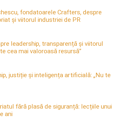
hescu, fondatoarele Crafters, despre
at și viitorul industriei de PR
pre leadership, transparență și viitorul
este cea mai valoroasă resursă”
justiție și inteligența artificială: „Nu te
atul fără plasă de siguranță: lecțiile unui
e ani