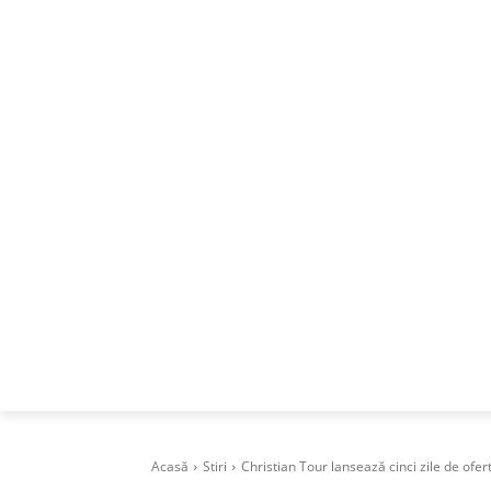
ACASA
DESPRE
CAREERS
BUSI
Acasă
Stiri
Christian Tour lansează cinci zile de ofert