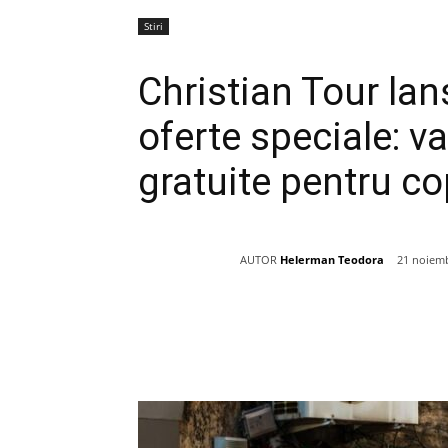
Stiri
Christian Tour lan
oferte speciale: v
gratuite pentru co
AUTOR
Helerman Teodora
21 noiemb
Acțiune