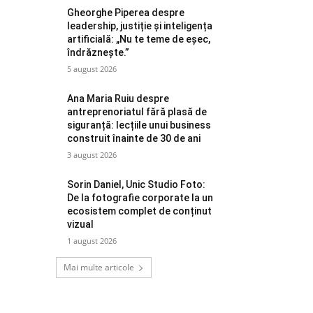
Gheorghe Piperea despre
leadership, justiție și inteligența
artificială: „Nu te teme de eșec,
îndrăznește.”
5 august 2026
Ana Maria Ruiu despre
antreprenoriatul fără plasă de
siguranță: lecțiile unui business
construit înainte de 30 de ani
3 august 2026
Sorin Daniel, Unic Studio Foto:
De la fotografie corporate la un
ecosistem complet de conținut
vizual
1 august 2026
Mai multe articole