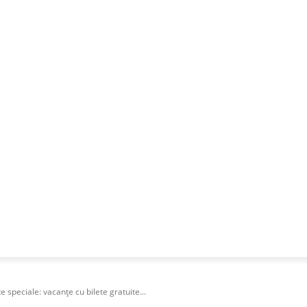
NESS
FRACTIONAL
SPECIAL GUEST
PUBLICITATE
e speciale: vacanțe cu bilete gratuite...