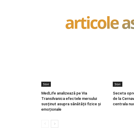
articole 
Stiri
Stiri
MedLife analizează pe Via
Seceta opr
Transilvanica efectele mersului
de la Cerna
susținut asupra sănătății fizice și
centrala nu
emoționale