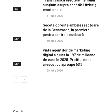
Transilvanica efectele mersului
susținut asupra sănătății fizice și
Stiri
emoționale
31 iulie 2026
Seceta oprește ambele reactoare
de la Cernavodă, în premieră
pentru centrala nucleară
Stiri
30 iulie 2026
Piața agențiilor de marketing
digital a ajuns la 197 de milioane
de euro în 2025. Profitul net a
Stiri
crescut cu aproape 63%
28 iulie 2026
Caută