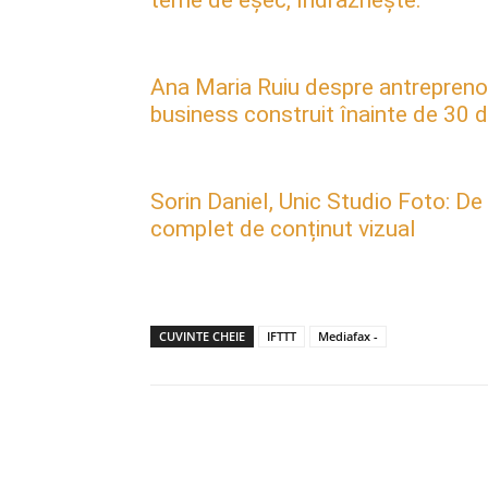
teme de eșec, îndrăznește.”
Ana Maria Ruiu despre antreprenori
business construit înainte de 30 d
Sorin Daniel, Unic Studio Foto: De
complet de conținut vizual
CUVINTE CHEIE
IFTTT
Mediafax -
Acțiune