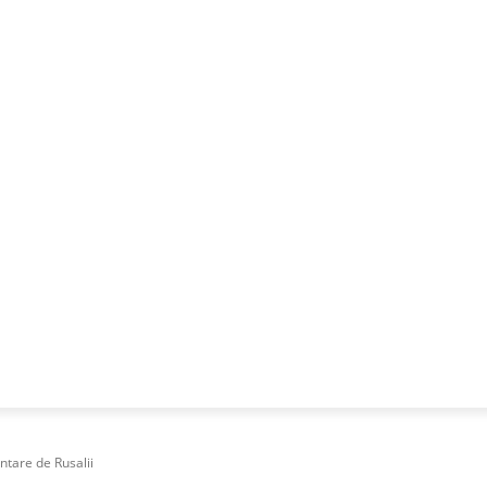
NESS
FRACTIONAL
SPECIAL GUEST
PUBLICITATE
ntare de Rusalii