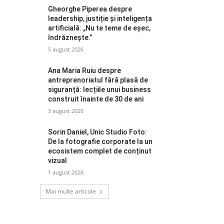
Gheorghe Piperea despre
leadership, justiție și inteligența
artificială: „Nu te teme de eșec,
îndrăznește.”
5 august 2026
Ana Maria Ruiu despre
antreprenoriatul fără plasă de
siguranță: lecțiile unui business
construit înainte de 30 de ani
3 august 2026
Sorin Daniel, Unic Studio Foto:
De la fotografie corporate la un
ecosistem complet de conținut
vizual
1 august 2026
Mai multe articole