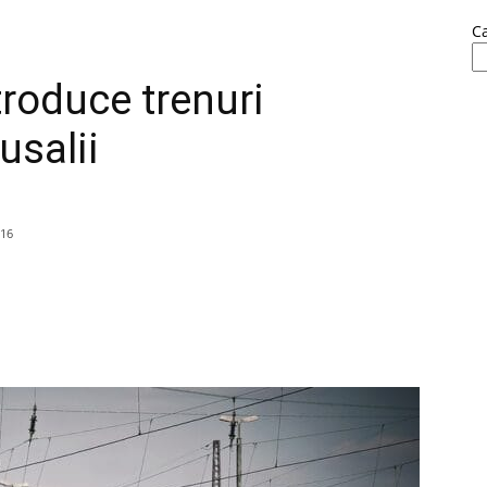
C
troduce trenuri
usalii
016