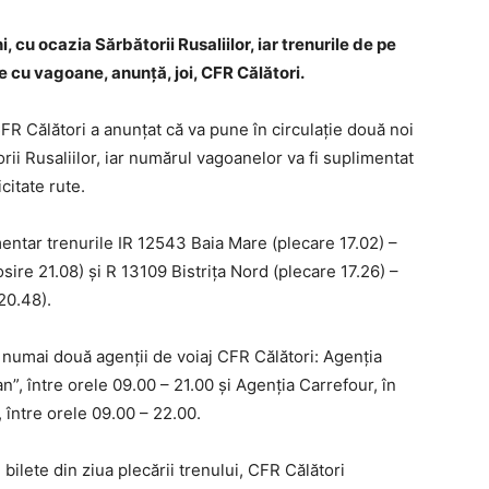
, cu ocazia Sărbătorii Rusaliilor, iar trenurile de pe
te cu vagoane, anunţă, joi, CFR Călători.
CFR Călători a anunţat că va pune în circulaţie două noi
orii Rusaliilor, iar numărul vagoanelor va fi suplimentat
citate rute.
imentar trenurile IR 12543 Baia Mare (plecare 17.02) –
sire 21.08) şi R 13109 Bistriţa Nord (plecare 17.26) –
20.48).
 numai două agenţii de voiaj CFR Călători: Agenţia
n”, între orele 09.00 – 21.00 şi Agenţia Carrefour, în
între orele 09.00 – 22.00.
bilete din ziua plecării trenului, CFR Călători