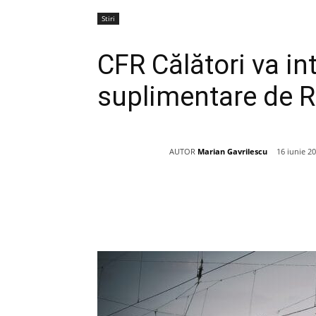
Stiri
CFR Călători va in
suplimentare de R
AUTOR
Marian Gavrilescu
16 iunie 2
Acțiune