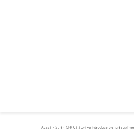
ACASA
DESPRE
CAREERS
BUSI
Acasă
Stiri
CFR Călători va introduce trenuri suplime