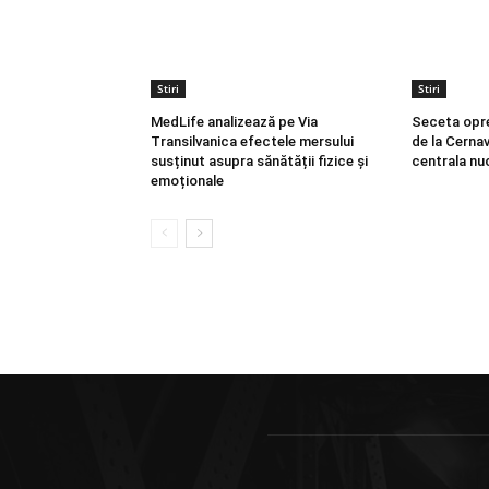
Stiri
Stiri
MedLife analizează pe Via
Seceta opr
Transilvanica efectele mersului
de la Cerna
susținut asupra sănătății fizice și
centrala nu
emoționale