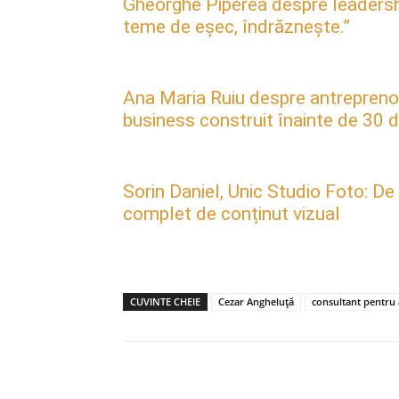
Gheorghe Piperea despre leadership, 
teme de eșec, îndrăznește.”
Ana Maria Ruiu despre antreprenori
business construit înainte de 30 d
Sorin Daniel, Unic Studio Foto: De
complet de conținut vizual
CUVINTE CHEIE
Cezar Angheluță
consultant pentru 