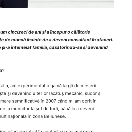
m cincizeci de ani și a început o călătorie
țe de muncă înainte de a deveni consultant în afaceri.
e și-a întemeiat familia, căsătorindu-se și devenind
ia?
Italia, am experimentat o gamă largă de meserii,
te și devenind ulterior lăcătuș mecanic, sudor și
rmare semnificativă în 2007 când m-am oprit în
de la muncitor la șef de tură, până la a deveni
ultinațională în zona Bellunese.
mine când am intrat în contact cu cea mai mare