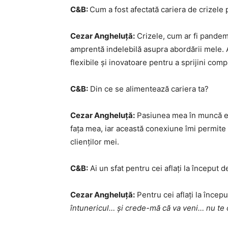
C&B:
Cum a fost afectată cariera de crizel
Cezar Angheluță:
Crizele, cum ar fi pandemi
amprentă indelebilă asupra abordării mele. 
flexibile și inovatoare pentru a sprijini comp
C&B:
Din ce se alimentează cariera ta?
Cezar Angheluță:
Pasiunea mea în muncă est
fața mea, iar această conexiune îmi permite s
clienților mei.
C&B:
Ai un sfat pentru cei aflați la început 
Cezar Angheluță:
Pentru cei aflați la începu
întunericul… și crede-mă că va veni… nu te o