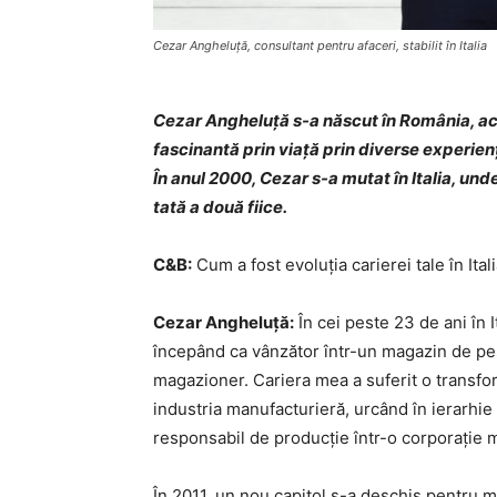
Cezar Angheluță, consultant pentru afaceri, stabilit în Italia
Cezar Angheluță s-a născut în România, acu
fascinantă prin viață prin diverse experien
În anul 2000, Cezar s-a mutat în Italia, und
tată a două fiice.
C&B:
Cum a fost evoluția carierei tale în Ital
Cezar Angheluță:
În cei peste 23 de ani în 
începând ca vânzător într-un magazin de peș
magazioner. Cariera mea a suferit o transfo
industria manufacturieră, urcând în ierarhie 
responsabil de producție într-o corporație m
În 2011, un nou capitol s-a deschis pentru 