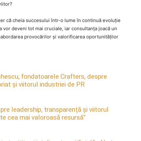
iitor?
der că cheia succesului într-o lume în continuă evoluție
ea vor deveni tot mai cruciale, iar consultanța joacă un
 abordarea provocărilor și valorificarea oportunităților
hescu, fondatoarele Crafters, despre
at și viitorul industriei de PR
pre leadership, transparență și viitorul
este cea mai valoroasă resursă”