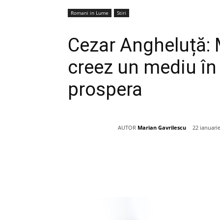
Romani in Lume
Stiri
Cezar Angheluță: 
creez un mediu în
prospera
AUTOR
Marian Gavrilescu
22 ianuari
Acțiune