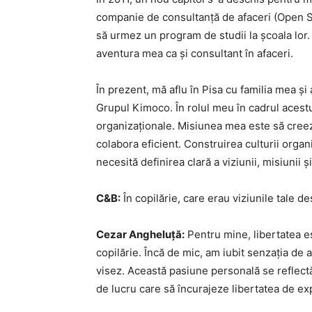
companie de consultanță de afaceri (Open 
să urmez un program de studii la școala lo
aventura mea ca și consultant în afaceri.
În prezent, mă aflu în Pisa cu familia mea și
Grupul Kimoco. În rolul meu în cadrul acestu
organizaționale. Misiunea mea este să creez
colabora eficient. Construirea culturii orga
necesită definirea clară a viziunii, misiunii ș
C&B:
În copilărie, care erau viziunile tale d
Cezar Angheluță:
Pentru mine, libertatea e
copilărie. Încă de mic, am iubit senzația de a
visez. Această pasiune personală se reflec
de lucru care să încurajeze libertatea de exp