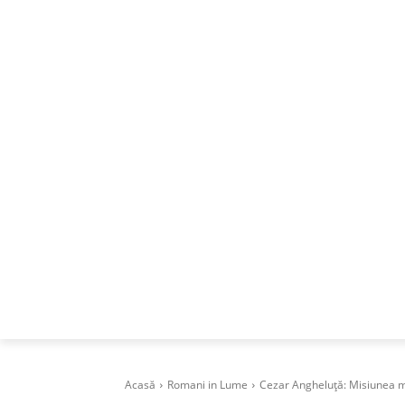
ACASA
DESPRE
CAREERS
BUSI
Acasă
Romani in Lume
Cezar Angheluță: Misiunea me