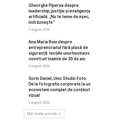
Gheorghe Piperea despre
leadership, justiție și inteligența
artificială: „Nu te teme de eșec,
îndrăznește.”
5 august 2026
Ana Maria Ruiu despre
antreprenoriatul fără plasă de
siguranță: lecțiile unui business
construit înainte de 30 de ani
3 august 2026
Sorin Daniel, Unic Studio Foto:
De la fotografie corporate la un
ecosistem complet de conținut
vizual
1 august 2026
Mai multe articole