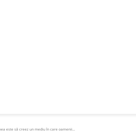
NESS
FRACTIONAL
SPECIAL GUEST
PUBLICITATE
a este să creez un mediu în care oamenii...