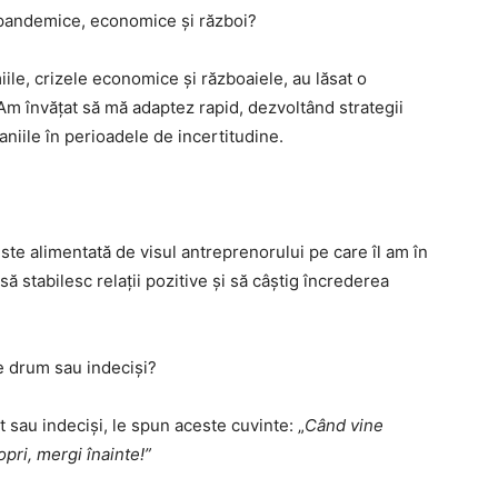
e pandemice, economice și război?
ile, crizele economice și războaiele, au lăsat o
Am învățat să mă adaptez rapid, dezvoltând strategii
aniile în perioadele de incertitudine.
e alimentată de visul antreprenorului pe care îl am în
ă stabilesc relații pozitive și să câștig încrederea
de drum sau indeciși?
t sau indeciși, le spun aceste cuvinte: „
Când vine
pri, mergi înainte!”