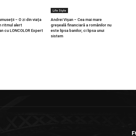
Life Style
umuseții – O zi din viața
Andrei Vișan – Cea mai mare
n ritmul alert
greșeală financiară a românilor nu
n cu LONCOLOR Expert
este lipsa banilor, ci lipsa unui
sistem
F