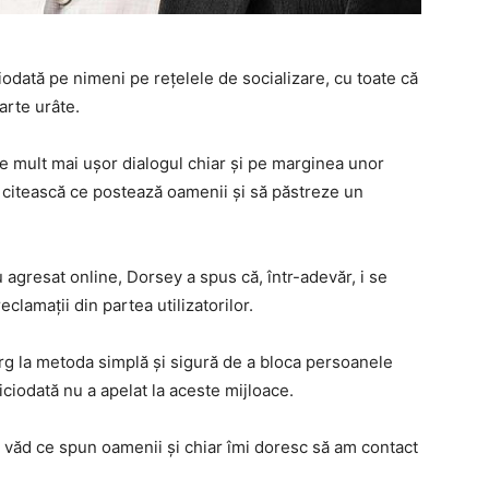
iodată pe nimeni pe reţelele de socializare, cu toate că
arte urâte.
ce mult mai uşor dialogul chiar şi pe marginea unor
 citească ce postează oamenii şi să păstreze un
 agresat online, Dorsey a spus că, într-adevăr, i se
clamaţii din partea utilizatorilor.
ecurg la metoda simplă şi sigură de a bloca persoanele
ciodată nu a apelat la aceste mijloace.
 văd ce spun oamenii şi chiar îmi doresc să am contact