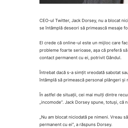
CEO-ul Twitter, Jack Dorsey, nu a blocat nic
se întâmplă deseori să primească mesaje fo
El crede că online-ul este un mijloc care fa
probleme foarte serioase, aşa că preferă să
contact permanent cu ei, potrivit Gândul.
Întrebat dacă s-a simţit vreodată sabotat sau
întâmplă să primească personal plângeri şi re
În astfel de situaţii, cei mai mulţi dintre r
„incomode”. Jack Dorsey spune, totuşi, că ni
„Nu am blocat niciodată pe nimeni. Vreau să
permanent cu ei”, a răspuns Dorsey.