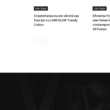
Life Style
Life Style
Creativitatea nu are vârstă sau
Eficiența fr
funcție cu LONCOLOR Trendy
unei femei î
Colors
contempora
Oil Fusion