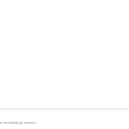
NESS
FRACTIONAL
SPECIAL GUEST
PUBLICITATE
at niciodată pe nimeni...