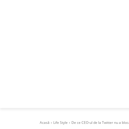
ACASA
DESPRE
CAREERS
BUSI
Acasă
Life Style
De ce CEO-ul de la Twitter nu a bloc