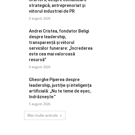
strategică, antreprenoriat și
viitorul industriei de PR
6 august 2026
Andrei Cristea, fondator Beligi
despre leadership,
transparență și viitorul
serviciilor funerare: „Încrederea
este cea mai valoroasă
resursă”
6 august 2026
Gheorghe Piperea despre
leadership, justiție și inteligența
artificială: „Nu te teme de eșec,
îndrăznește.”
5 august 2026
Mai multe articole