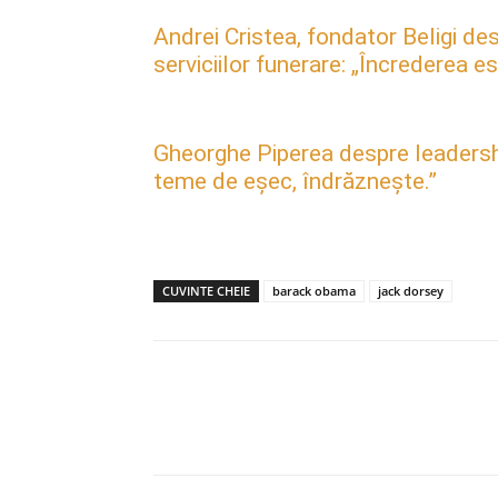
Andrei Cristea, fondator Beligi des
serviciilor funerare: „Încrederea 
Gheorghe Piperea despre leadership, 
teme de eșec, îndrăznește.”
CUVINTE CHEIE
barack obama
jack dorsey
Acțiune