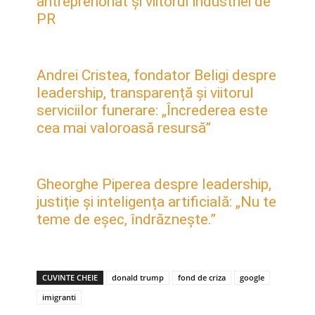
antreprenoriat și viitorul industriei de
PR
Andrei Cristea, fondator Beligi despre
leadership, transparență și viitorul
serviciilor funerare: „Încrederea este
cea mai valoroasă resursă”
Gheorghe Piperea despre leadership,
justiție și inteligența artificială: „Nu te
teme de eșec, îndrăznește.”
CUVINTE CHEIE
donald trump
fond de criza
google
imigranti