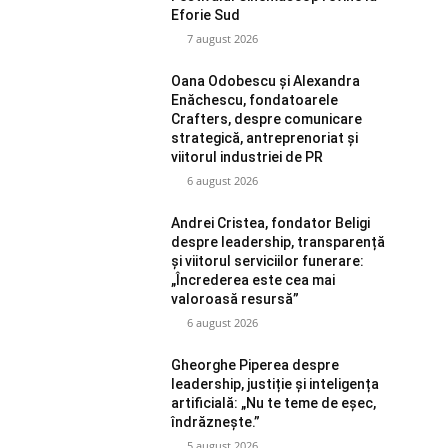
Eforie Sud
7 august 2026
Oana Odobescu și Alexandra
Enăchescu, fondatoarele
Crafters, despre comunicare
strategică, antreprenoriat și
viitorul industriei de PR
6 august 2026
Andrei Cristea, fondator Beligi
despre leadership, transparență
și viitorul serviciilor funerare:
„Încrederea este cea mai
valoroasă resursă”
6 august 2026
Gheorghe Piperea despre
leadership, justiție și inteligența
artificială: „Nu te teme de eșec,
îndrăznește.”
5 august 2026