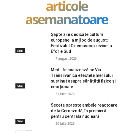
articole
asemanatoare
Șapte zile dedicate culturii
europene la mijloc de august:
Festivalul Cinemascop revine la
Stiri
Eforie Sud
7 august 2026
MedLife analizează pe Via
Transilvanica efectele mersului
susținut asupra sănătății fizice și
Stiri
emoționale
31 iulie 2026
Seceta oprește ambele reactoare
de la Cernavodă, în premieră
pentru centrala nucleară
Stiri
30 iulie 2026