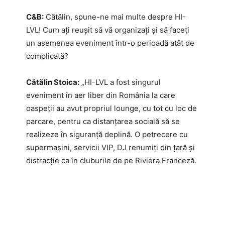
C&B:
Cătălin, spune-ne mai multe despre HI-
LVL! Cum ați reușit să vă organizați și să faceți
un asemenea eveniment într-o perioadă atât de
complicată?
Cătălin Stoica:
„HI-LVL a fost singurul
eveniment în aer liber din România la care
oaspeții au avut propriul lounge, cu tot cu loc de
parcare, pentru ca distanțarea socială să se
realizeze în siguranță deplină. O petrecere cu
supermașini, servicii VIP, DJ renumiți din țară și
distracție ca în cluburile de pe Riviera Franceză.