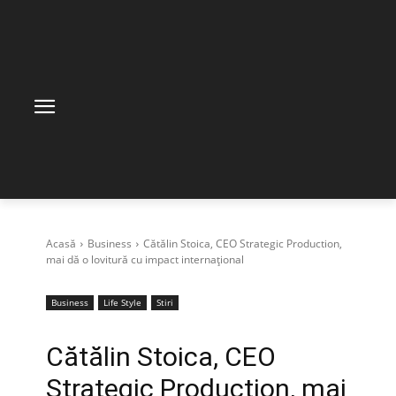
Acasă
Business
Cătălin Stoica, CEO Strategic Production,
mai dă o lovitură cu impact internațional
Business
Life Style
Stiri
Cătălin Stoica, CEO
Strategic Production, mai