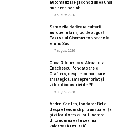
automatizare și construirea unui
business scalabil
8 august 2026
Șapte zile dedicate culturii
europene la mijloc de august:
Festivalul Cinemascop revine la
Eforie Sud
7 august 2026
Oana Odobescu și Alexandra
Enăchescu, fondatoarele
Crafters, despre comunicare
strategică, antreprenoriat și
viitorul industriei de PR
6 august 2026
Andrei Cristea, fondator Beligi
despre leadership, transparență
și viitorul serviciilor funerare:
„Încrederea este cea mai
valoroasă resursă”