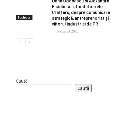
Oana Odobescu și Alexandra
Enăchescu, fondatoarele
Crafters, despre comunicare
Business
strategică, antreprenoriat și
viitorul industriei de PR
6 august 2026
Caută
Caută