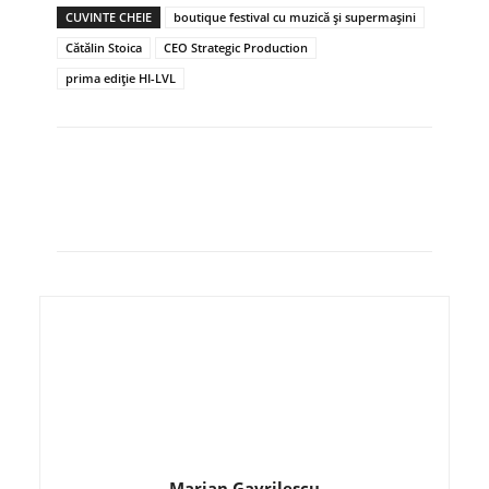
CUVINTE CHEIE
boutique festival cu muzică și supermașini
Cătălin Stoica
CEO Strategic Production
prima ediție HI-LVL
Marian Gavrilescu