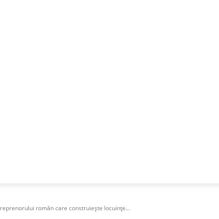
NESS
FRACTIONAL
SPECIAL GUEST
PUBLICITATE
reprenorului român care construiește locuințe...