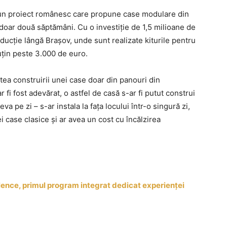
 un proiect românesc care propune case modulare din
 doar două săptămâni. Cu o investiție de 1,5 milioane de
oducție lângă Brașov, unde sunt realizate kiturile pentru
uțin peste 3.000 de euro.
atea construirii unei case doar din panouri din
r fi fost adevărat, o astfel de casă s-ar fi putut construi
eva pe zi – s-ar instala la faţa locului într-o singură zi,
i case clasice şi ar avea un cost cu încălzirea
lence, primul program integrat dedicat experienței