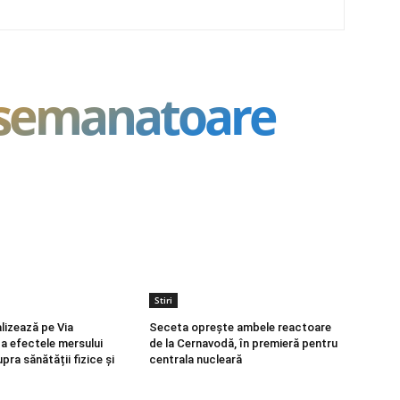
asemanatoare
Stiri
lizează pe Via
Seceta oprește ambele reactoare
ca efectele mersului
de la Cernavodă, în premieră pentru
pra sănătății fizice și
centrala nucleară