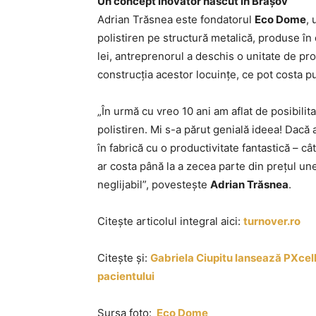
Un concept inovator născut în Brașov
Adrian Trăsnea este fondatorul
Eco Dome
,
polistiren pe structură metalică, produse în
lei, antreprenorul a deschis o unitate de pr
construcția acestor locuințe, ce pot costa p
„În urmă cu vreo 10 ani am aflat de posibilit
polistiren. Mi s-a părut genială ideea! Dacă a
în fabrică cu o productivitate fantastică – cât
ar costa până la a zecea parte din preţul une
neglijabil”, povesteşte
Adrian Trăsnea
.
Citește articolul integral aici:
turnover.ro
Citește și:
Gabriela Ciupitu lansează PXcel
pacientului
Sursa foto:
Eco Dome