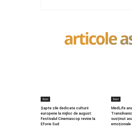
articole 
Stiri
Stiri
Șapte zile dedicate culturii
MedLife ana
europene la mijloc de august:
Transilvani
Festivalul Cinemascop revine la
susținut asu
Eforie Sud
emoționale