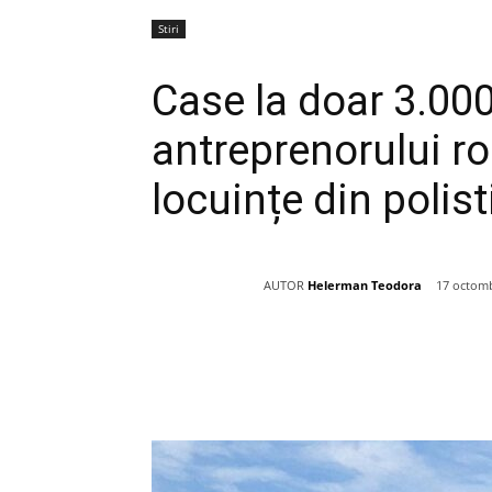
Stiri
Case la doar 3.00
antreprenorului r
locuințe din polist
AUTOR
Helerman Teodora
17 octomb
Acțiune