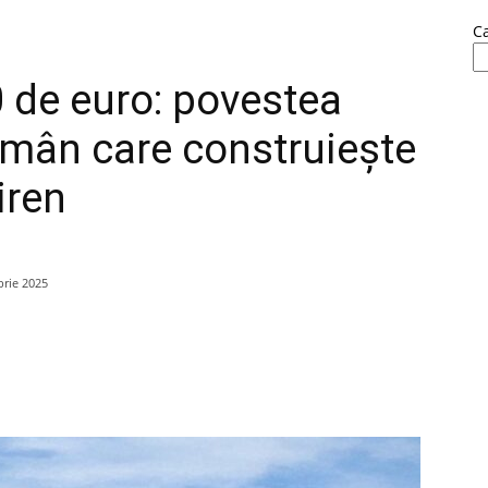
C
0 de euro: povestea
omân care construiește
iren
rie 2025