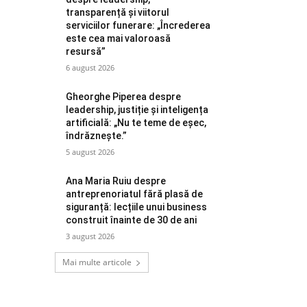
transparență și viitorul
serviciilor funerare: „Încrederea
este cea mai valoroasă
resursă”
6 august 2026
Gheorghe Piperea despre
leadership, justiție și inteligența
artificială: „Nu te teme de eșec,
îndrăznește.”
5 august 2026
Ana Maria Ruiu despre
antreprenoriatul fără plasă de
siguranță: lecțiile unui business
construit înainte de 30 de ani
3 august 2026
Mai multe articole