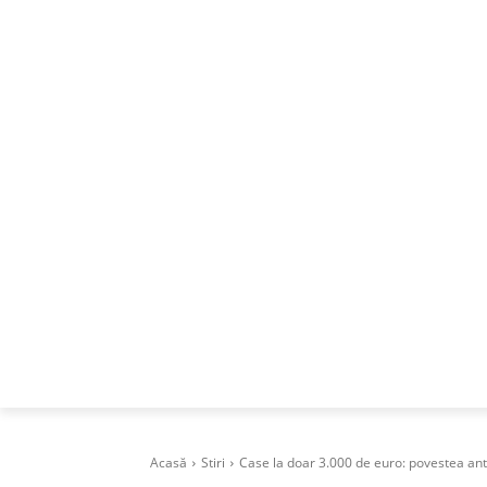
ACASA
DESPRE
CAREERS
BUSI
Acasă
Stiri
Case la doar 3.000 de euro: povestea ant