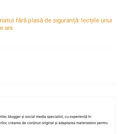
atul fără plasă de siguranță: lecțiile unui
e ani
ter, blogger și social media specialist, cu experiență în
rilor, crearea de conținut original și adaptarea materialelor pentru