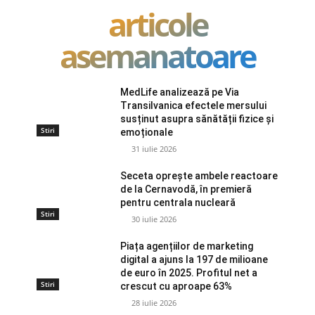
articole
asemanatoare
MedLife analizează pe Via
Transilvanica efectele mersului
susținut asupra sănătății fizice și
Stiri
emoționale
31 iulie 2026
Seceta oprește ambele reactoare
de la Cernavodă, în premieră
pentru centrala nucleară
Stiri
30 iulie 2026
Piața agențiilor de marketing
digital a ajuns la 197 de milioane
de euro în 2025. Profitul net a
Stiri
crescut cu aproape 63%
28 iulie 2026