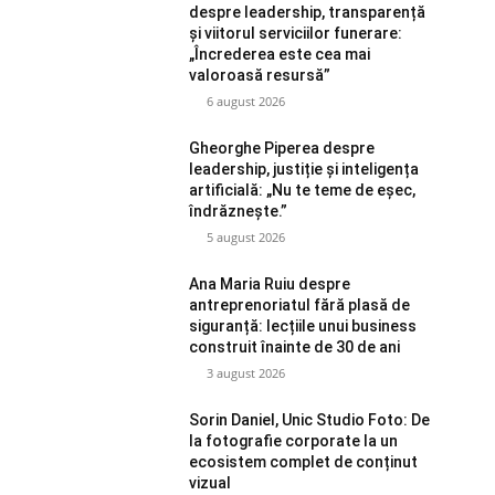
despre leadership, transparență
și viitorul serviciilor funerare:
„Încrederea este cea mai
valoroasă resursă”
6 august 2026
Gheorghe Piperea despre
leadership, justiție și inteligența
artificială: „Nu te teme de eșec,
îndrăznește.”
5 august 2026
Ana Maria Ruiu despre
antreprenoriatul fără plasă de
siguranță: lecțiile unui business
construit înainte de 30 de ani
3 august 2026
Sorin Daniel, Unic Studio Foto: De
la fotografie corporate la un
ecosistem complet de conținut
vizual