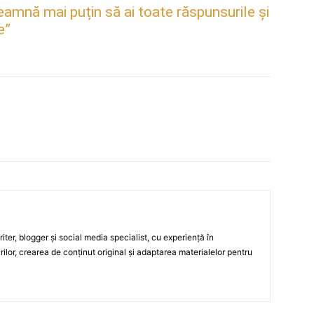
mnă mai puțin să ai toate răspunsurile și
e”
ter, blogger și social media specialist, cu experiență în
rilor, crearea de conținut original și adaptarea materialelor pentru