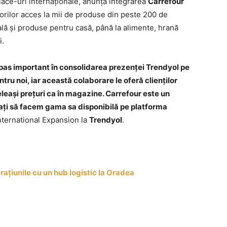
lace-uri internaționale, anunță integrarea
Carrefour
rilor acces la mii de produse din peste 200 de
nală și produse pentru casă, până la alimente, hrană
i.
pas important în consolidarea prezenței Trendyol pe
tru noi, iar această colaborare le oferă clienților
eleași prețuri ca în magazine. Carrefour este un
tați să facem gama sa disponibilă pe platforma
International Expansion la
Trendyol
.
ațiunile cu un hub logistic la Oradea