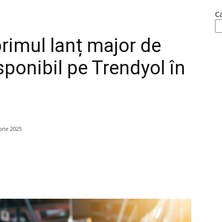
C
rimul lanț major de
sponibil pe Trendyol în
rie 2025