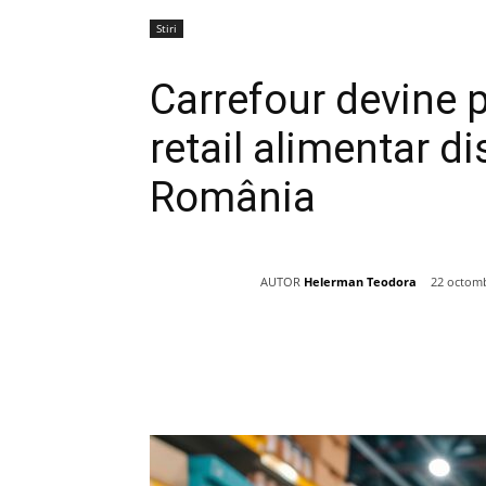
Stiri
Carrefour devine p
retail alimentar di
România
AUTOR
Helerman Teodora
22 octomb
Acțiune