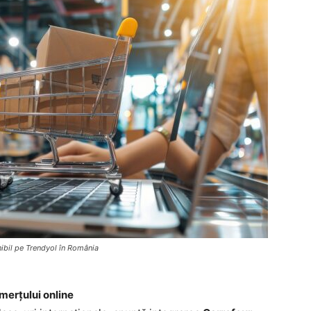
nibil pe Trendyol în România
merțului online