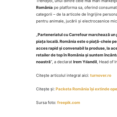
Trendyol, unul dintre cele mai mari marketp
România
pe platforma sa, oferind consumato
categorii – de la articole de îngrijire perso
pentru animale, jucării și electrocasnice mic
„
Parteneriatul cu Carrefour marchează un 
piața locală. România este o piață-cheie pen
acces rapid și convenabil la produse, la ac
retailer de top în România și suntem încân
noastră
”, a declarat
Irem Yılandil
, Head of 
Citește articolul integral aici:
turnover.ro
Citește și:
Packeta România își extinde oper
Sursa foto:
freepik.com