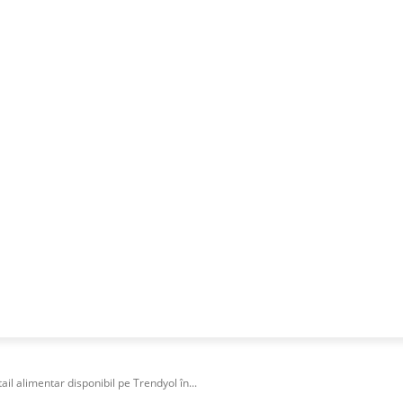
NESS
FRACTIONAL
SPECIAL GUEST
PUBLICITATE
il alimentar disponibil pe Trendyol în...