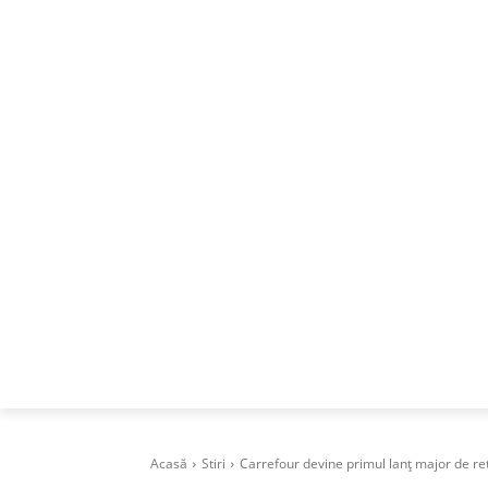
ACASA
DESPRE
CAREERS
BUSI
Acasă
Stiri
Carrefour devine primul lanț major de reta