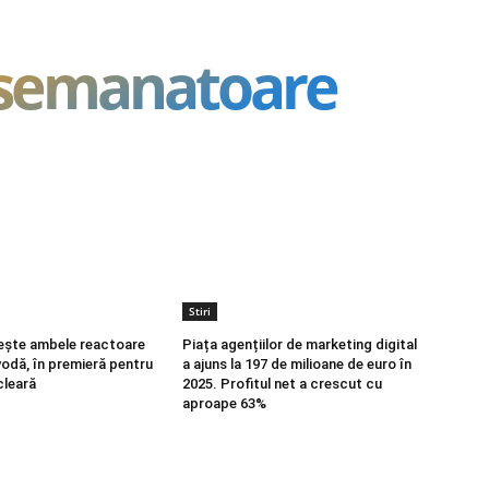
asemanatoare
Stiri
ește ambele reactoare
Piața agențiilor de marketing digital
vodă, în premieră pentru
a ajuns la 197 de milioane de euro în
cleară
2025. Profitul net a crescut cu
aproape 63%