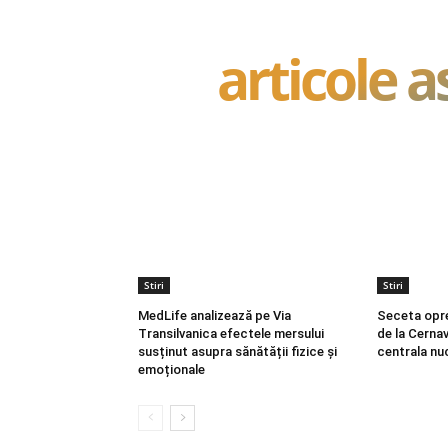
articole 
Stiri
Stiri
MedLife analizează pe Via
Seceta opr
Transilvanica efectele mersului
de la Cerna
susținut asupra sănătății fizice și
centrala nu
emoționale