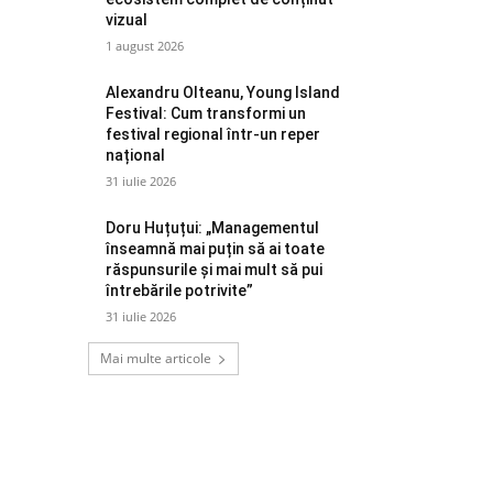
vizual
1 august 2026
Alexandru Olteanu, Young Island
Festival: Cum transformi un
festival regional într-un reper
național
31 iulie 2026
Doru Huțuțui: „Managementul
înseamnă mai puțin să ai toate
răspunsurile și mai mult să pui
întrebările potrivite”
31 iulie 2026
Mai multe articole