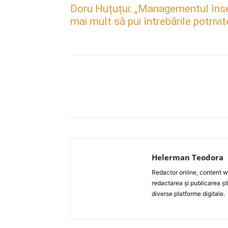
Doru Huțuțui: „Managementul însea
mai mult să pui întrebările potrivit
Acțiune
Helerman Teodora
Redactor online, content wri
redactarea și publicarea ști
diverse platforme digitale.