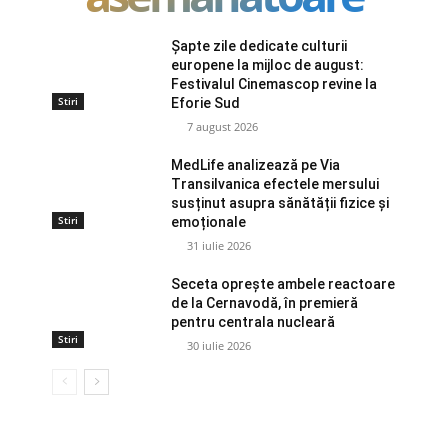
Șapte zile dedicate culturii
europene la mijloc de august:
Festivalul Cinemascop revine la
Stiri
Eforie Sud
7 august 2026
MedLife analizează pe Via
Transilvanica efectele mersului
susținut asupra sănătății fizice și
Stiri
emoționale
31 iulie 2026
Seceta oprește ambele reactoare
de la Cernavodă, în premieră
pentru centrala nucleară
Stiri
30 iulie 2026