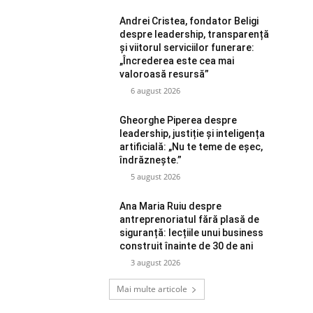
Andrei Cristea, fondator Beligi
despre leadership, transparență
și viitorul serviciilor funerare:
„Încrederea este cea mai
valoroasă resursă”
6 august 2026
Gheorghe Piperea despre
leadership, justiție și inteligența
artificială: „Nu te teme de eșec,
îndrăznește.”
5 august 2026
Ana Maria Ruiu despre
antreprenoriatul fără plasă de
siguranță: lecțiile unui business
construit înainte de 30 de ani
3 august 2026
Mai multe articole