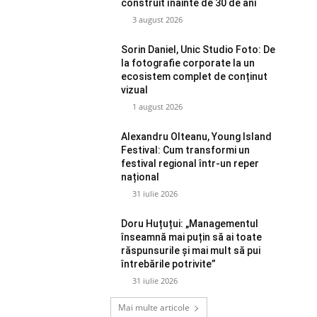
construit înainte de 30 de ani
3 august 2026
Sorin Daniel, Unic Studio Foto: De
la fotografie corporate la un
ecosistem complet de conținut
vizual
1 august 2026
Alexandru Olteanu, Young Island
Festival: Cum transformi un
festival regional într-un reper
național
31 iulie 2026
Doru Huțuțui: „Managementul
înseamnă mai puțin să ai toate
răspunsurile și mai mult să pui
întrebările potrivite”
31 iulie 2026
Mai multe articole