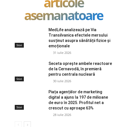
articole
asemanatoare
MedLife analizează pe Via
Transilvanica efectele mersului
susținut asupra sănătății fizice și
Stiri
emoționale
31 iulie 2026
Seceta oprește ambele reactoare
de la Cernavodă, în premieră
pentru centrala nucleară
Stiri
30 iulie 2026
Piața agențiilor de marketing
digital a ajuns la 197 de milioane
de euro în 2025. Profitul net a
Stiri
crescut cu aproape 63%
28 iulie 2026