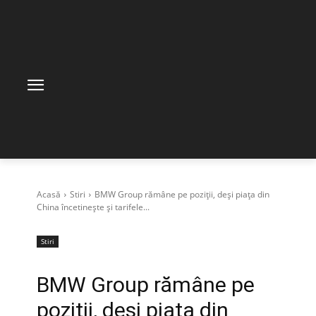
Acasă
Stiri
BMW Group rămâne pe poziții, deși piața din
China încetinește și tarifele...
Stiri
BMW Group rămâne pe
poziții, deși piața din