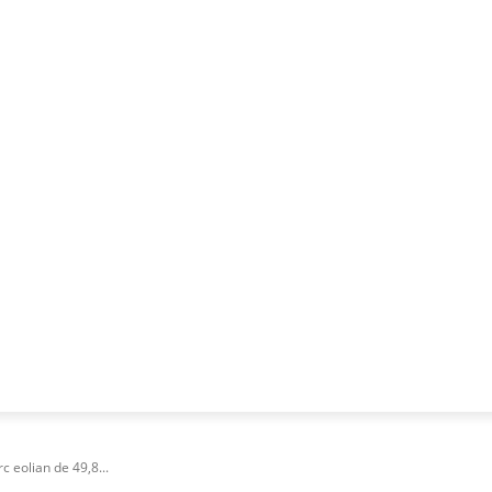
NESS
FRACTIONAL
SPECIAL GUEST
PUBLICITATE
 eolian de 49,8...