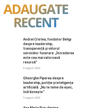
ADAUGATE
RECENT
Andrei Cristea, fondator Beligi
despre leadership,
transparență și viitorul
serviciilor funerare: „Încrederea
este cea mai valoroasă
resursă”
6 august 2026
Gheorghe Piperea despre
leadership, justiție și inteligența
artificială: „Nu te teme de eșec,
îndrăznește.”
5 august 2026
Ana Maria Ruiu despre