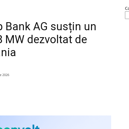
C
p Bank AG susțin un
,8 MW dezvoltat de
ânia
ie 2026