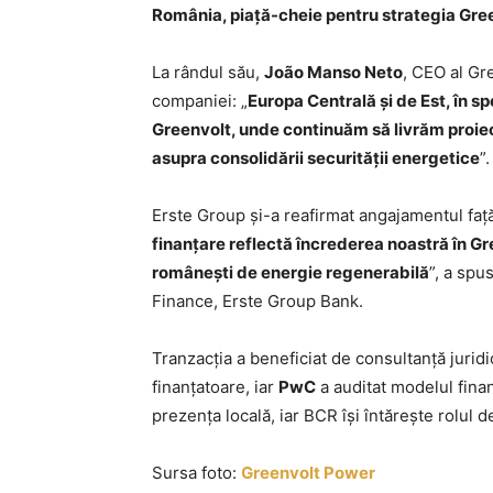
România, piață-cheie pentru strategia Gre
La rândul său,
João Manso Neto
, CEO al Gr
companiei: „
Europa Centrală și de Est, în s
Greenvolt, unde continuăm să livrăm proiec
asupra consolidării securității energetice
”.
Erste Group și-a reafirmat angajamentul faț
finanțare reflectă încrederea noastră în Gr
românești de energie regenerabilă
”, a spu
Finance, Erste Group Bank.
Tranzacția a beneficiat de consultanță jurid
finanțatoare, iar
PwC
a auditat modelul finan
prezența locală, iar BCR își întărește rolul 
Sursa foto:
Greenvolt Power