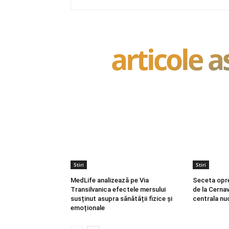
articole 
Stiri
Stiri
MedLife analizează pe Via
Seceta opr
Transilvanica efectele mersului
de la Cerna
susținut asupra sănătății fizice și
centrala nu
emoționale