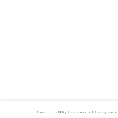
ACASA
DESPRE
CAREERS
BUSI
Acasă
Stiri
BCR și Erste Group Bank AG susțin un parc