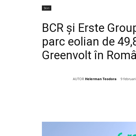
Stiri
BCR și Erste Grou
parc eolian de 49
Greenvolt în Rom
AUTOR
Helerman Teodora
9 februar
Acțiune