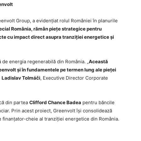
envolt
eenvolt Group, a evidențiat rolul României în planurile
pecial România, rămân piețe strategice pentru
te cu impact direct asupra tranziției energetice și
ă de energia regenerabilă din România. „
Această
eenvolt și în fundamentele pe termen lung ale pieței
s
Ladislav Tolmáči
, Executive Director Corporate
ică din partea
Clifford Chance Badea
pentru băncile
ciar. Prin acest proiect, Greenvolt își consolidează
de finanțator-cheie al tranziției energetice din România.