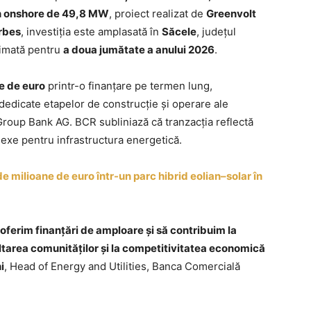
an onshore de 49,8 MW
, proiect realizat de
Greenvolt
rbes
, investiția este amplasată în
Săcele
, județul
stimată pentru
a doua jumătate a anului 2026
.
e de euro
printr-o finanțare pe termen lung,
dedicate etapelor de construcție și operare ale
Group Bank AG. BCR subliniază că tranzacția reflectă
lexe pentru infrastructura energetică.
 milioane de euro într-un parc hibrid eolian–solar în
oferim finanțări de amploare și să contribuim la
ltarea comunităților și la competitivitatea economică
i
, Head of Energy and Utilities, Banca Comercială