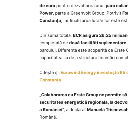
de euro
pentru dezvoltarea unui
parc eoli
Power
, parte a Greenvolt Group. Potrivit
Fo
Constanța
, iar finalizarea lucrărilor este e
Din suma totală,
BCR asigură 29,25 milioan
completată de
două facilități suplimentare
parcului. Diferența este acoperită de Erste 
capacitatea sa de a structura finanțări comp
Citește și:
Eurowind Energy investește 65 de
Constanța
„
Colaborarea cu Erste Group ne permite să 
securitatea energetică regională, la dezvo
a României
”, a declarat
Manuela Trisnevsch
Română.