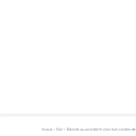
ACASA
DESPRE
CAREERS
BUSI
Acasă
Stiri
Băncile au acordat în cinci luni credite de 