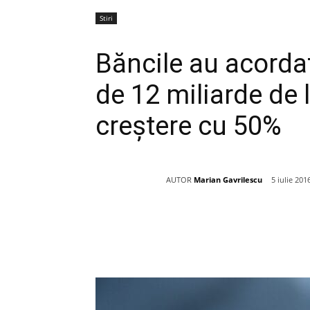
Stiri
Băncile au acordat 
de 12 miliarde de l
creştere cu 50%
AUTOR
Marian Gavrilescu
5 iulie 201
Acțiune