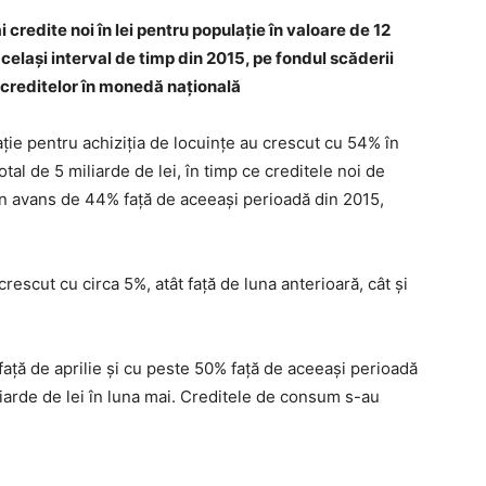
credite noi în lei pentru populaţie în valoare de 12
acelaşi interval de timp din 2015, pe fondul scăderii
a creditelor în monedă naţională
aţie pentru achiziţia de locuinţe au crescut cu 54% în
tal de 5 miliarde de lei, în timp ce creditele noi de
un avans de 44% faţă de aceeaşi perioadă din 2015,
rescut cu circa 5%, atât faţă de luna anterioară, cât şi
faţă de aprilie şi cu peste 50% faţă de aceeaşi perioadă
iliarde de lei în luna mai. Creditele de consum s-au