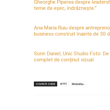
Gheorghe Piperea despre leadership, 
teme de eșec, îndrăznește.”
Ana Maria Ruiu despre antreprenori
business construit înainte de 30 d
Sorin Daniel, Unic Studio Foto: De
complet de conținut vizual
CUVINTE CHEIE
IFTTT
Mediafax -