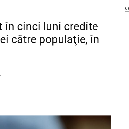
C
în cinci luni credite
ei către populaţie, în
6