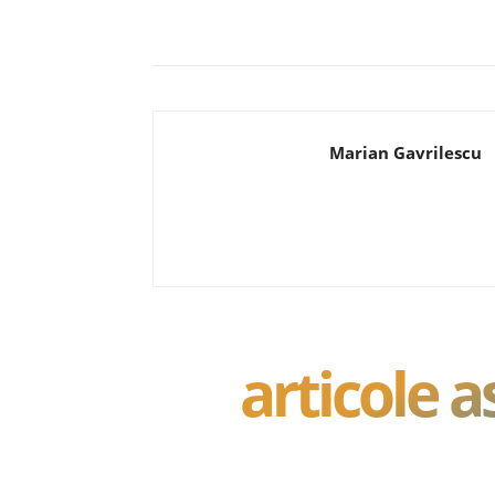
Acțiune
Marian Gavrilescu
articole 