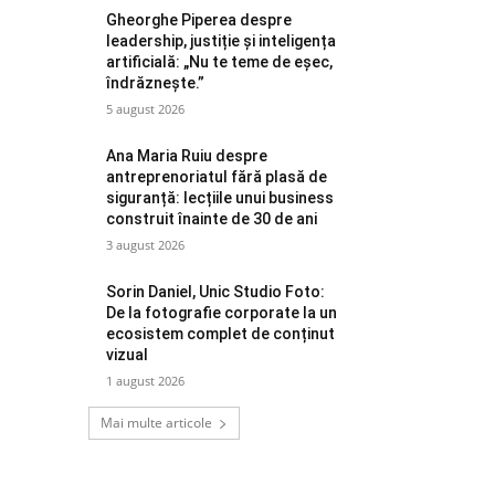
Gheorghe Piperea despre
leadership, justiție și inteligența
artificială: „Nu te teme de eșec,
îndrăznește.”
5 august 2026
Ana Maria Ruiu despre
antreprenoriatul fără plasă de
siguranță: lecțiile unui business
construit înainte de 30 de ani
3 august 2026
Sorin Daniel, Unic Studio Foto:
De la fotografie corporate la un
ecosistem complet de conținut
vizual
1 august 2026
Mai multe articole