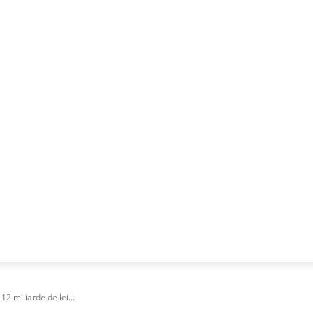
NESS
FRACTIONAL
SPECIAL GUEST
PUBLICITATE
12 miliarde de lei...