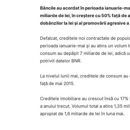
Băncile au acordat în perioada ianuarie-mai 
miliarde de lei, în creştere cu 50% faţă de 
dobânzilor la lei şi al promovării agresive 
Defalcat, creditele noi contractate de popul
perioada ianuarie-mai şi au atins un volum to
consum au depăşit 7 miliarde de lei, adică 
potrivit datelor BNR.
La nivelul lunii mai, creditele de consum au c
faţă de mai 2015.
Creditele imo­biliare au crescut însă cu 17% 
a anului trecut. Volumul total a atins 1,35 m
apropiat de 1,6 miliarde de lei în luna mai.