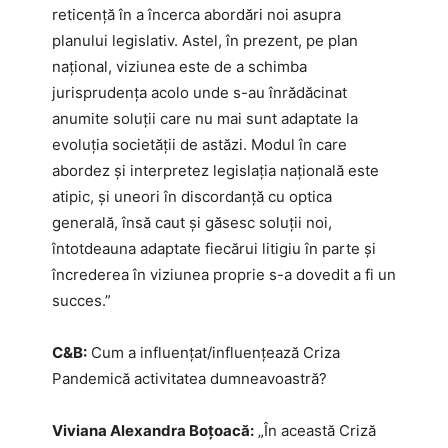
reticență în a încerca abordări noi asupra
planului legislativ. Astel, în prezent, pe plan
național, viziunea este de a schimba
jurisprudența acolo unde s-au înrădăcinat
anumite soluții care nu mai sunt adaptate la
evoluția societății de astăzi. Modul în care
abordez și interpretez legislația națională este
atipic, și uneori în discordanță cu optica
generală, însă caut și găsesc soluții noi,
întotdeauna adaptate fiecărui litigiu în parte și
încrederea în viziunea proprie s-a dovedit a fi un
succes.”
C&B:
Cum a influențat/influențează Criza
Pandemică activitatea dumneavoastră?
Viviana Alexandra Boțoacă:
„În această Criză