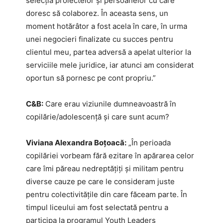
selecția proiectelor și persoanelor cu care
doresc să colaborez. În aceasta sens, un
moment hotărâtor a fost acela în care, în urma
unei negocieri finalizate cu succes pentru
clientul meu, partea adversă a apelat ulterior la
serviciile mele juridice, iar atunci am considerat
oportun să pornesc pe cont propriu.”
C&B:
Care erau viziunile dumneavoastră în
copilărie/adolescență și care sunt acum?
Viviana Alexandra Boțoacă:
„În perioada
copilăriei vorbeam fără ezitare în apărarea celor
care îmi păreau nedreptățiți și militam pentru
diverse cauze pe care le consideram juste
pentru colectivitățile din care făceam parte. În
timpul liceului am fost selectată pentru a
participa la programul Youth Leaders