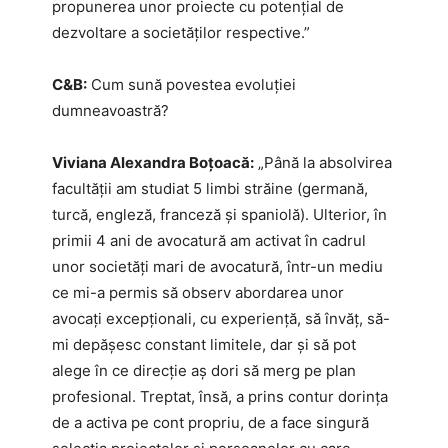
propunerea unor proiecte cu potențial de
dezvoltare a societăților respective.”
C&B:
Cum sună povestea evoluției
dumneavoastră?
Viviana Alexandra Boțoacă:
„Până la absolvirea
facultății am studiat 5 limbi străine (germană,
turcă, engleză, franceză și spaniolă). Ulterior, în
primii 4 ani de avocatură am activat în cadrul
unor societăți mari de avocatură, într-un mediu
ce mi-a permis să observ abordarea unor
avocați excepționali, cu experiență, să învăț, să-
mi depășesc constant limitele, dar și să pot
alege în ce direcție aș dori să merg pe plan
profesional. Treptat, însă, a prins contur dorința
de a activa pe cont propriu, de a face singură