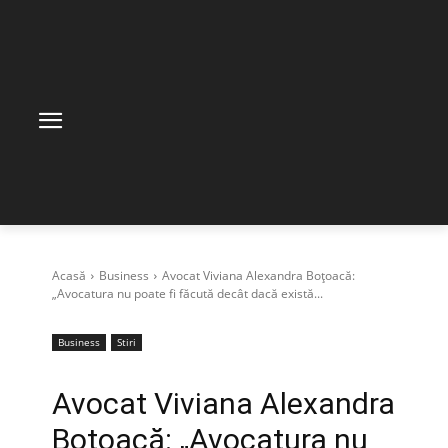
Acasă
Business
Avocat Viviana Alexandra Boțoacă:
„Avocatura nu poate fi făcută decât dacă există...
Business
Stiri
Avocat Viviana Alexandra
Boțoacă: „Avocatura nu