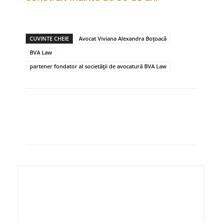
CUVINTE CHEIE
Avocat Viviana Alexandra Boțoacă
BVA Law
partener fondator al societății de avocatură BVA Law