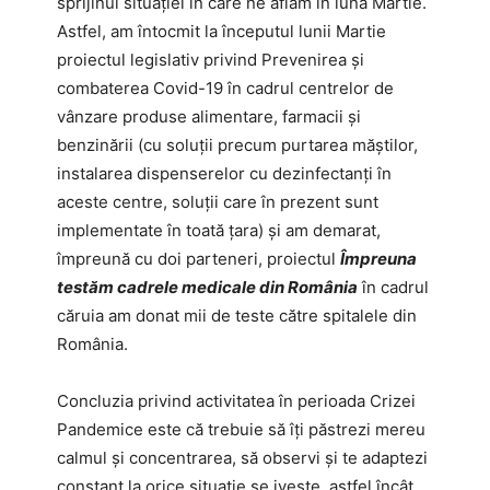
sprijinul situației în care ne aflam în luna Martie.
Astfel, am întocmit la începutul lunii Martie
proiectul legislativ privind Prevenirea și
combaterea Covid-19 în cadrul centrelor de
vânzare produse alimentare, farmacii și
benzinării (cu soluții precum purtarea măștilor,
instalarea dispenserelor cu dezinfectanți în
aceste centre, soluții care în prezent sunt
implementate în toată țara) și am demarat,
împreună cu doi parteneri, proiectul
Împreuna
testăm cadrele medicale din România
în cadrul
căruia am donat mii de teste către spitalele din
România.
Concluzia privind activitatea în perioada Crizei
Pandemice este că trebuie să îți păstrezi mereu
calmul și concentrarea, să observi și te adaptezi
constant la orice situație se ivește, astfel încât