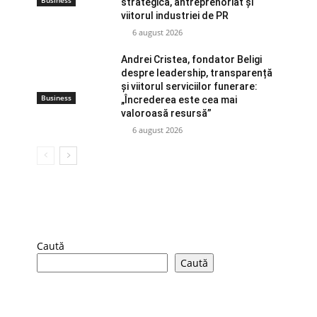
Business
strategică, antreprenoriat și
viitorul industriei de PR
6 august 2026
Andrei Cristea, fondator Beligi
despre leadership, transparență
și viitorul serviciilor funerare:
Business
„Încrederea este cea mai
valoroasă resursă”
6 august 2026
Caută
Caută