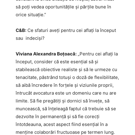
să poți vedea oportunitățile și părțile bune în
orice situație.”
C&B:
Ce sfaturi aveți pentru cei aflați la început
sau indeciși?
Viviana Alexandra Boțoacă:
„Pentru cei aflați la
început, consider că este esențial să și
stabilească obiective realiste și să le urmeze cu
tenacitate, păstrând totuși o doză de flexibilitate,
să aibă încredere în forțele și viziunile proprii,
întrucât avocatura este un domeniu care nu are
limite. Să fie pregătiți și dornici să învețe, să
muncească, să înțeleagă faptul că trebuie să se
dezvolte în permanență și să fie corecți
întotdeauna, acest aspect fiind esențial în a
menține colaborări fructuoase pe termen lung.