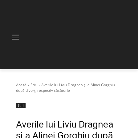
Acasă
Stiri
Averile lui Liviu Dragnea şi a Alinei Gorghiu
după divorţ, respectiv căsătorie
Stiri
Averile lui Liviu Dragnea
şi a Alinei Gorghiu după