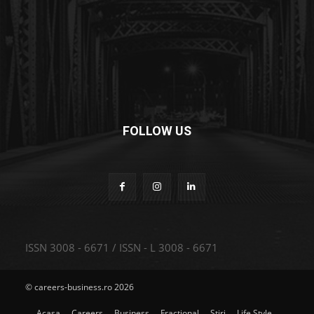
FOLLOW US
ISSN 3008 - 6671 / ISSN - L 3008 - 6671
© careers-business.ro 2026
Acasa
Careers
Business
Fractional
Stiri
Life Style