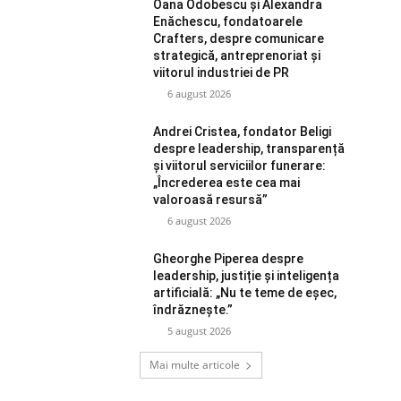
Oana Odobescu și Alexandra
Enăchescu, fondatoarele
Crafters, despre comunicare
strategică, antreprenoriat și
viitorul industriei de PR
6 august 2026
Andrei Cristea, fondator Beligi
despre leadership, transparență
și viitorul serviciilor funerare:
„Încrederea este cea mai
valoroasă resursă”
6 august 2026
Gheorghe Piperea despre
leadership, justiție și inteligența
artificială: „Nu te teme de eșec,
îndrăznește.”
5 august 2026
Mai multe articole