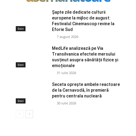
Șapte zile dedicate culturii
europene la mijloc de august:
Festivalul Cinemascop revine la
Stiri
Eforie Sud
7 august 2026
MedLife analizează pe Via
Transilvanica efectele mersului
susținut asupra sănătății fizice și
Stiri
emoționale
31 iulie 2026
Seceta oprește ambele reactoare
de la Cernavodă, în premieră
pentru centrala nucleară
Stiri
30 iulie 2026