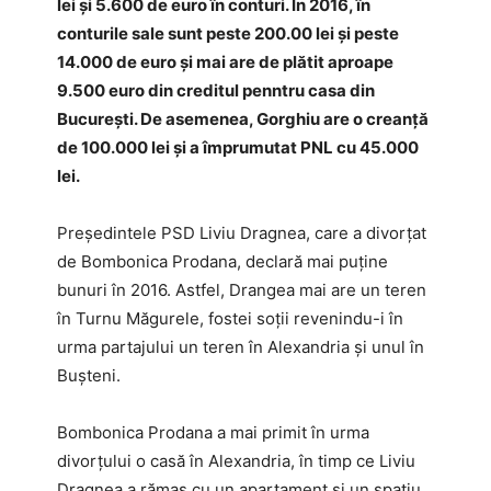
lei şi 5.600 de euro în conturi. În 2016, în
conturile sale sunt peste 200.00 lei şi peste
14.000 de euro şi mai are de plătit aproape
9.500 euro din creditul penntru casa din
Bucureşti. De asemenea, Gorghiu are o creanţă
de 100.000 lei şi a împrumutat PNL cu 45.000
lei.
Preşedintele PSD Liviu Dragnea, care a divorţat
de Bombonica Prodana, declară mai puţine
bunuri în 2016. Astfel, Drangea mai are un teren
în Turnu Măgurele, fostei soţii revenindu-i în
urma partajului un teren în Alexandria şi unul în
Buşteni.
Bombonica Prodana a mai primit în urma
divorţului o casă în Alexandria, în timp ce Liviu
Dragnea a rămas cu un apartament şi un spaţiu