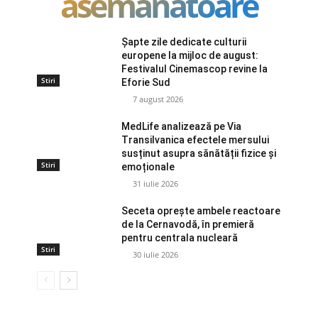
asemanatoare
Șapte zile dedicate culturii
europene la mijloc de august:
Festivalul Cinemascop revine la
Stiri
Eforie Sud
7 august 2026
MedLife analizează pe Via
Transilvanica efectele mersului
susținut asupra sănătății fizice și
Stiri
emoționale
31 iulie 2026
Seceta oprește ambele reactoare
de la Cernavodă, în premieră
pentru centrala nucleară
Stiri
30 iulie 2026