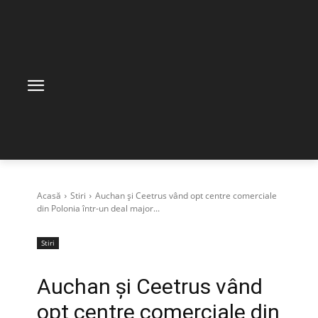
Acasă
Stiri
Auchan și Ceetrus vând opt centre comerciale
din Polonia într-un deal major...
Stiri
Auchan și Ceetrus vând
opt centre comerciale din