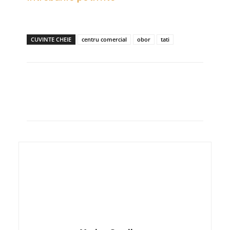
CUVINTE CHEIE
centru comercial
obor
tati