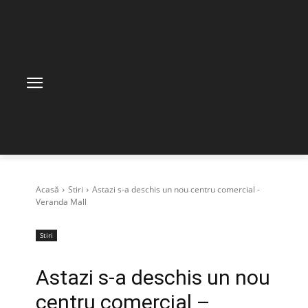
Acasă
Stiri
Astazi s-a deschis un nou centru comercial -
Veranda Mall
Stiri
Astazi s-a deschis un nou
centru comercial –