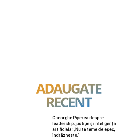
ADAUGATE
RECENT
Gheorghe Piperea despre
leadership, justiție și inteligența
artificială: „Nu te teme de eșec,
îndrăznește.”