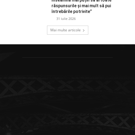
înseamnă mai puțin să ai toate
răspunsurile și mai mult să pui
întrebările potrivite”
31 iulie 2026
Mai multe articole