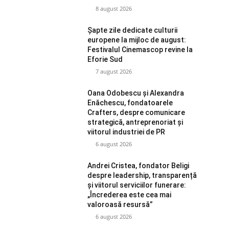
8 august 2026
Șapte zile dedicate culturii
europene la mijloc de august:
Festivalul Cinemascop revine la
Eforie Sud
7 august 2026
Oana Odobescu și Alexandra
Enăchescu, fondatoarele
Crafters, despre comunicare
strategică, antreprenoriat și
viitorul industriei de PR
6 august 2026
Andrei Cristea, fondator Beligi
despre leadership, transparență
și viitorul serviciilor funerare:
„Încrederea este cea mai
valoroasă resursă”
6 august 2026