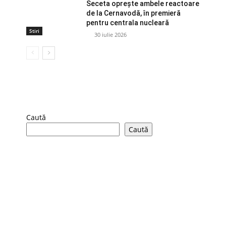
Seceta oprește ambele reactoare
de la Cernavodă, în premieră
pentru centrala nucleară
Stiri
30 iulie 2026
Caută
Caută