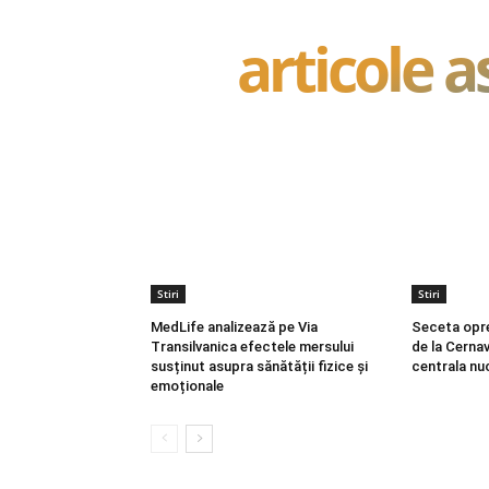
articole 
Stiri
Stiri
MedLife analizează pe Via
Seceta opr
Transilvanica efectele mersului
de la Cerna
susținut asupra sănătății fizice și
centrala nu
emoționale