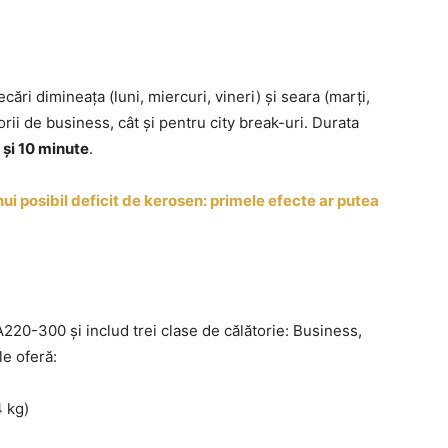
lecări dimineața (luni, miercuri, vineri) și seara (marți,
torii de business, cât și pentru city break-uri. Durata
 și 10 minute
.
i posibil deficit de kerosen: primele efecte ar putea
220-300 și includ trei clase de călătorie: Business,
e oferă:
4 kg)