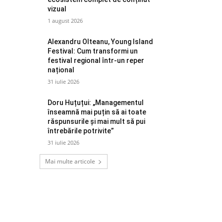
vizual
1 august 2026
Alexandru Olteanu, Young Island
Festival: Cum transformi un
festival regional într-un reper
național
31 iulie 2026
Doru Huțuțui: „Managementul
înseamnă mai puțin să ai toate
răspunsurile și mai mult să pui
întrebările potrivite”
31 iulie 2026
Mai multe articole