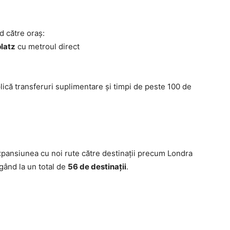
d către oraș:
latz
cu metroul direct
că transferuri suplimentare și timpi de peste 100 de
ansiunea cu noi rute către destinații precum Londra
ând la un total de
56 de destinații
.