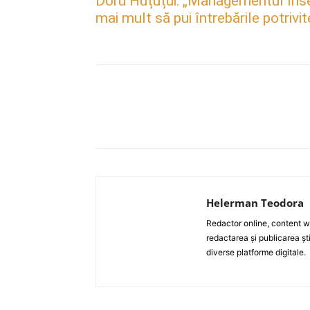
Doru Huțuțui: „Managementul însea
mai mult să pui întrebările potrivit
Acțiune
Helerman Teodora
Redactor online, content wri
redactarea și publicarea ști
diverse platforme digitale.