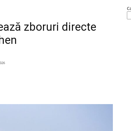
C
ază zboruri directe
hen
2026