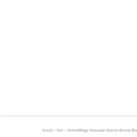
ACASA
DESPRE
CAREERS
BUSI
Acasă
Stiri
AnimaWings lansează zboruri directe Bu