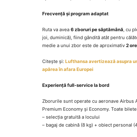
Frecvență și program adaptat
Ruta va avea
6 zboruri pe săptămână
, cu p
joi, duminică), fiind gândită atât pentru călă
medie a unui zbor este de aproximativ
2 ore
Citește și:
Lufthansa avertizează asupra unu
apărea în afara Europei
Experiență full-service la bord
Zborurile sunt operate cu aeronave Airbus A
Premium Economy și Economy. Toate biletel
– selecția gratuită a locului
– bagaj de cabină (8 kg) + obiect personal (