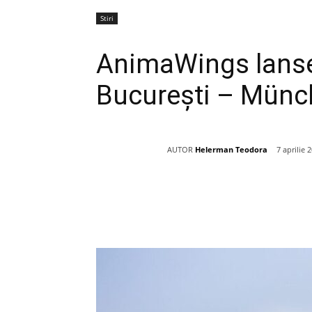
Stiri
AnimaWings lanse
București – Münc
AUTOR
Helerman Teodora
7 aprilie 
Acțiune