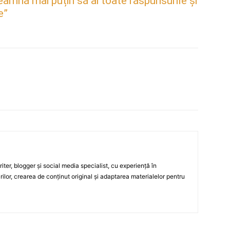
mnă mai puțin să ai toate răspunsurile și
e”
ter, blogger și social media specialist, cu experiență în
rilor, crearea de conținut original și adaptarea materialelor pentru