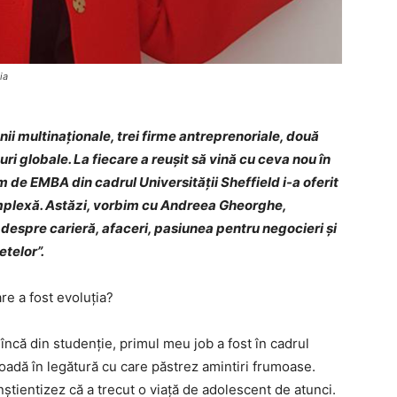
ia
nii multinaționale, trei firme antreprenoriale, două
uri globale. La fiecare a reușit să vină cu ceva nou în
 de EMBA din cadrul Universității Sheffield i-a oferit
mplexă. Astăzi, vorbim cu Andreea Gheorghe,
espre carieră, afaceri, pasiunea pentru negocieri și
telor”.
re a fost evoluția?
ncă din studenție, primul meu job a fost în cadrul
ioadă în legătură cu care păstrez amintiri frumoase.
știentizez că a trecut o viață de adolescent de atunci.