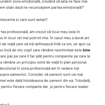
scundem zona emoțională, crezând că asta ne face mai
suntem slabi dacă ne recunoaștem partea emoțională?”
olescenta și care sunt astazi?
rtea profesională, am crezut că locul meu este în
s în locul cel mai potrivit mie. În cazul meu a durat ani
i de viață care să mă definească întâi ca om, iar apoi ca
 meu încă de mic copil care rămâne neschimbat este
bine
care pas pe care îl fac atât pentru companiile pe care le
i va rămâne un principiu solid de viață în plan personal,
decizional în zona profesională am în vedere toți
 asupra oamenilor. Consider că oamenii sunt cel mai
irmei este dată întotdeauna de oamenii din ea. Totodată,
 pentru fiecare companie dar și pentru fiecare leader
ative?