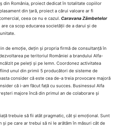
ș din România, proiect dedicat în totalitate copiilor
plasament din țară, proiect a cărui valoare ar fi
comercial, ceea ce nu e cazul.
Caravana Zâmbetelor
e are ca scop educarea societății de a darui și de
unitate.
plin de emoție, dețin și propria firmă de consultanță în
ezvoltarea pe teritoriul României a brandului Alfa-
călzit pe peleți și pe lemn. Coordonez activitatea
fiind unul din primii 5 producători de sisteme de
ceasta consider că este cea de-a treia provocare majoră
nsider că i-am făcut față cu succes. Businessul Alfa
creșteri majore încă din primul an de colaborare și
ață trebuie să fii atât pragmatic, cât și emoțional. Sunt
m și pe care ar trebui să ni le arătăm în măsuri cât de