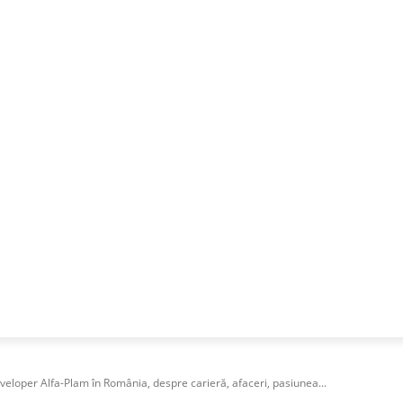
NESS
FRACTIONAL
SPECIAL GUEST
PUBLICITATE
loper Alfa-Plam în România, despre carieră, afaceri, pasiunea...