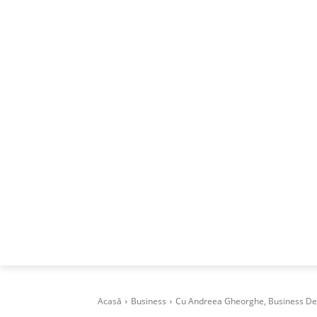
ACASA
DESPRE
CAREERS
BUSI
Acasă
Business
Cu Andreea Gheorghe, Business Deve