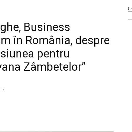
C
ghe, Business
am în România, despre
pasiunea pentru
avana Zâmbetelor”
019