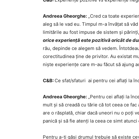
Andreea Gheorghe:
„Cred ca toate experienț
aleg să le vad eu. Timpul m-a învățat să văd l
limitările au fost impuse de sistem și părin
orice experiență este pozitivă oricât de dur
rău, depinde ce alegem să vedem. Întotdeaun
corectitudinea ține de privitor. Au existat 
niște experiențe care m-au făcut să ajung ac
C&B:
Ce sfat/sfaturi ai pentru cei aflați la î
Andreea Gheorghe:
„Pentru cei aflați la î
mult și să creadă cu tărie că tot ceea ce fac
are o răsplată, chiar dacă uneori nu o poți v
panică și să fie atenți la ceea ce simt atunci
Pentru a-ți găsi drumul trebuie să existe ceva