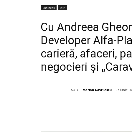
Business
Stiri
Cu Andreea Gheor
Developer Alfa-Pl
carieră, afaceri, 
negocieri și „Car
AUTOR
Marian Gavrilescu
27 iunie 2
Acțiune