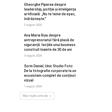
Gheorghe Piperea despre
leadership, justiție și inteligența
artificială: „Nu te teme de eșec,
îndrăznește.”
5 august 2026
Ana Maria Ruiu despre
antreprenoriatul fără plasă de
siguranță: lecțiile unui business
construit înainte de 30 de ani
3 august 2026
Sorin Daniel, Unic Studio Foto:
De la fotografie corporate la un
ecosistem complet de conținut
vizual
1 august 2026
Mai multe articole