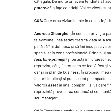
cât egale. De multe ori avem tendința să a
puternici
în fața celorlalți. Voi ce ziceti, 
C&B:
Care erau viziunile tale în copilarie/ad
Andreea Gheorghe:
„În ceea ce privește pa
televiziune, însă astăzi cred că viața m-a adu
până să îmi definesc și să îmi însușesc valor
specialist în zona profesională. Principiul
faci, bine primești
și pe asta îmi croiesc fie
reprezint, cât și în tot ceea ce fac. A fost ș
dar și în plan de business. În procesul meu 
factorii implicați și pun accent pe impactul
valoros
asset
al unei companii, și valoare f
reprezintă provocarea continuă și constantă
sau manager.”
C&B:
Experiențe pozitive vs experiențe neg