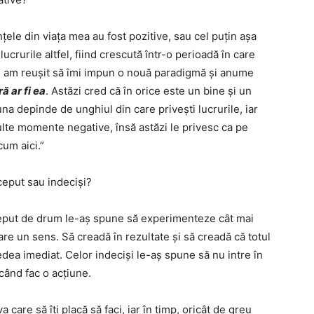
ele din viața mea au fost pozitive, sau cel puțin așa
ucrurile altfel, fiind crescută într-o perioadă în care
ți, am reușit să îmi impun o nouă paradigmă și anume
ă ar fi ea
. Astăzi cred că în orice este un bine și un
a depinde de unghiul din care privești lucrurile, iar
multe momente negative, însă astăzi le privesc ca pe
um aici.”
nceput sau indeciși?
nceput de drum le-aș spune să experimenteze cât mai
 are un sens. Să creadă în rezultate și să creadă că totul
edea imediat. Celor indeciși le-aș spune să nu intre în
 când fac o acțiune.
 care să îți placă să faci, iar în timp, oricât de greu