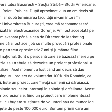
versitatea București – Secția Sârbă – Studii Americane,
i Relații Publice. După aproximativ un an am decis să
, iar după terminarea facultății m-am întors în
la Universitatea București, care mă recomandaseră
lizată în electrocasnice Gorenje. Am fost acceptată pe
r am avansat până la cea de Director de Marketing.
e că a fost acel job cu multe provocări profesionale
m petrecut aproximativ 7 ani și jumătate fiind
el național. Sunt o persoană care se bazează mereu pe
cizie sau trebuie să dezvolte un proiect profesional. A
alizei. Acel moment a fost când am decis să dau
 singurul proiect de voluntariat 100% din România, cel
ă. Este un proiect care învață oamenii să dăruiască.
nale sau celor internați în spitale și orfelinate. Acest
or profesionale, fiind un proiect care implementează
ști, cu bugete susținute de voluntari sau de munca loc,
bugete de peste 100.000 euro. Suntem primii care am