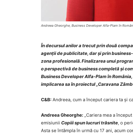
Andreea Gheorghe, Business Developer Alfa-Plam în Român
În decursul anilor a trecut prin două compa
agenții de publicitate, dar și prin business-
zona profesională. Finalizarea unui program
o perspectivă de business completă și co
Business Developer Alfa-Plam în România, d
implicarea sa în proiectul „Caravana Zâmbe
C&B:
Andreea, cum a început cariera ta și ca
Andreea Gheorghe:
„Cariera mea a început î
emisiunii
Copiii spun lucruri trăsnite
, o per
Asta se întâmpla în urmă cu 17 ani, acum con