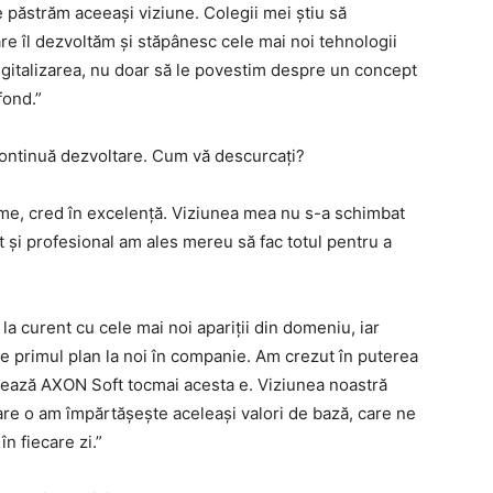
 păstrăm aceeași viziune. Colegii mei știu să
re îl dezvoltăm și stăpânesc cele mai noi tehnologii
 digitalizarea, nu doar să le povestim despre un concept
fond.”
continuă dezvoltare. Cum vă descurcați?
, cred în excelență. Viziunea mea nu s-a schimbat
t și profesional am ales mereu să fac totul pentru a
la curent cu cele mai noi apariții din domeniu, iar
e primul plan la noi în companie. Am crezut în puterea
ormează AXON Soft tocmai acesta e. Viziunea noastră
are o am împărtășește aceleași valori de bază, care ne
n fiecare zi.”