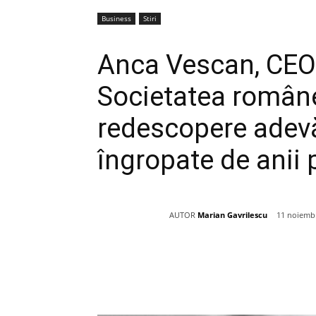
Business
Stiri
Anca Vescan, CEO
Societatea român
redescopere adevăr
îngropate de anii 
AUTOR
Marian Gavrilescu
11 noiembr
Acțiune