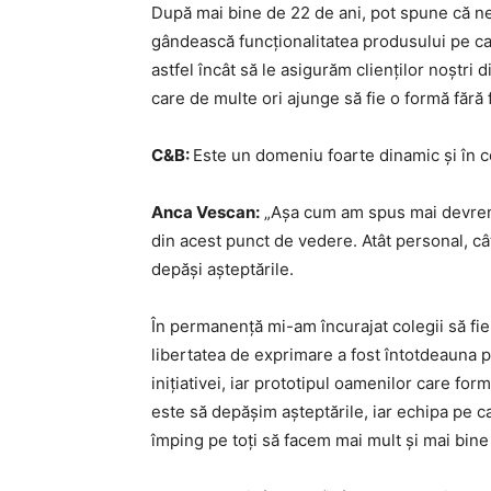
După mai bine de 22 de ani, pot spune că ne
gândească funcționalitatea produsului pe ca
astfel încât să le asigurăm clienților noștri
care de multe ori ajunge să fie o formă fără 
C&B:
Este un domeniu foarte dinamic și în 
Anca Vescan:
„Așa cum am spus mai devreme
din acest punct de vedere. Atât personal, câ
depăși așteptările.
În permanență mi-am încurajat colegii să fie 
libertatea de exprimare a fost întotdeauna p
inițiativei, iar prototipul oamenilor care f
este să depășim așteptările, iar echipa pe c
împing pe toți să facem mai mult și mai bine î