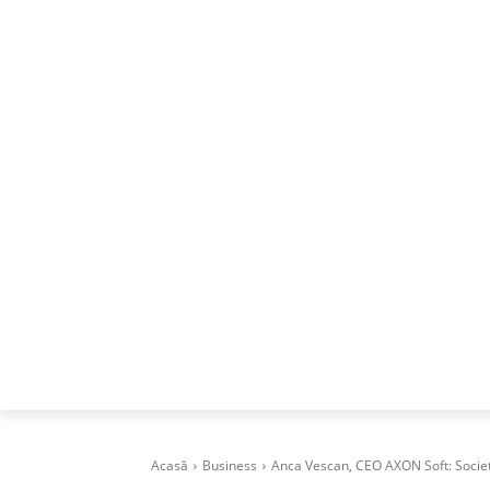
ACASA
DESPRE
CAREERS
BUSI
Acasă
Business
Anca Vescan, CEO AXON Soft: Societ