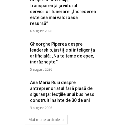
transparență și viitorul
serviciilor funerare: „Încrederea
este cea mai valoroasă
resursă”
6 august 2026
Gheorghe Piperea despre
leadership, justiție și inteligența
artificială: „Nu te teme de eșec,
îndrăznește.”
5 august 2026
Ana Maria Ruiu despre
antreprenoriatul fără plasă de
siguranță: lecțiile unui business
construit înainte de 30 de ani
3 august 2026
Mai multe articole