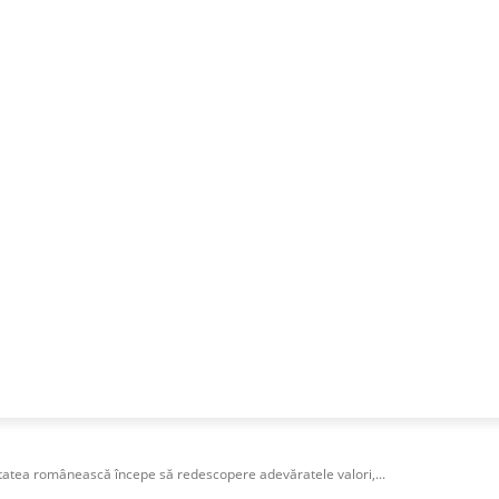
NESS
FRACTIONAL
SPECIAL GUEST
PUBLICITATE
atea românească începe să redescopere adevăratele valori,...