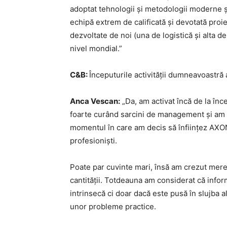
adoptat tehnologii și metodologii moderne 
echipă extrem de calificată și devotată proie
dezvoltate de noi (una de logistică și alta d
nivel mondial.”
C&B:
Începuturile activității dumneavoastră 
Anca Vescan:
„Da, am activat încă de la înc
foarte curând sarcini de management și am e
momentul în care am decis să înființez AXON
profesioniști.
Poate par cuvinte mari, însă am crezut mereu
cantității. Totdeauna am considerat că info
intrinsecă ci doar dacă este pusă în slujba a
unor probleme practice.