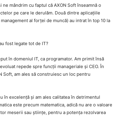
și ne mândrim cu faptul că AXON Soft înseamnă o
ctelor pe care le derulăm. Două dintre aplicațiile
e management al forței de muncă) au intrat în top 10 la
au fost legate tot de IT?
eput în domeniul IT, ca programator. Am primit însă
voluat repede spre funcții manageriale și CEO. În
 Soft, am ales să construiesc un loc pentru
 în excelență și am ales calitatea în detrimentul
rmatica este precum matematica, adică nu are o valoare
ltor meserii sau științe, pentru a potența rezolvarea