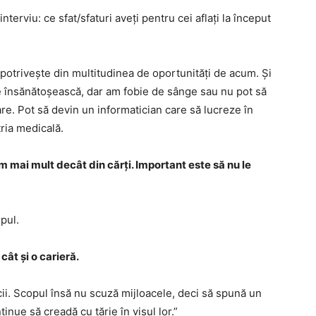
nterviu: ce sfat/sfaturi aveți pentru cei aflați la început
e potrivește din multitudinea de oportunități de acum. Și
e însănătoșească, dar am fobie de sânge sau nu pot să
re. Pot să devin un informatician care să lucreze în
ria medicală.
ăm mai mult decât din cărți. Important este să nu le
mpul.
ât și o carieră.
ficii. Scopul însă nu scuză mijloacele, deci să spună un
nue să creadă cu tărie în visul lor.”