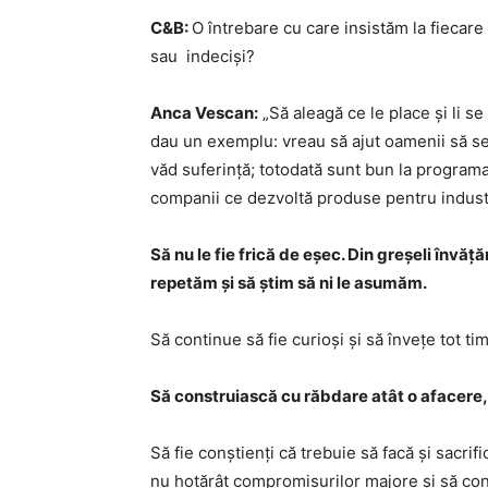
C&B:
O întrebare cu care insistăm la fiecare i
sau indeciși?
Anca Vescan:
„Să aleagă ce le place și li s
dau un exemplu: vreau să ajut oamenii să s
văd suferință; totodată sunt bun la programa
companii ce dezvoltă produse pentru indust
Să nu le fie frică de eșec. Din greșeli învăț
repetăm și să știm să ni le asumăm.
Să continue să fie curioși și să învețe tot ti
Să construiască cu răbdare atât o afacere, c
Să fie conștienți că trebuie să facă și sacri
nu hotărât compromisurilor majore și să conti