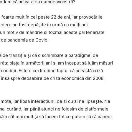
andemică activitatea dumneavoastră?
oarte mult în cei peste 22 de ani, iar provocările
ere au fost depășite în urmă cu mulți ani.
nt un motiv de mândrie și tocmai aceste parteneriate
ți de pandemia de Covid.
 de tranziție și că o schimbare a paradigmei de
ăta piața în următorii ani și am început să luăm măsuri
ondiții. Este o certitudine faptul că această criză
, însă spre deosebire de criza economică din 2008,
ote, iar lipsa interacțiunii de zi cu zi ne lipsește. Ne
mai curând, iar până atunci ne folosim de platformele
onăm cât mai mult și să facem tot ce putem să rămânem