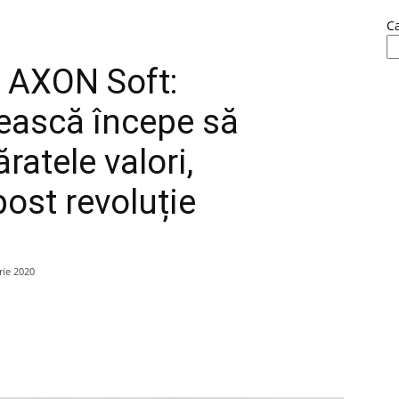
C
 AXON Soft:
ească începe să
atele valori,
post revoluție
ie 2020