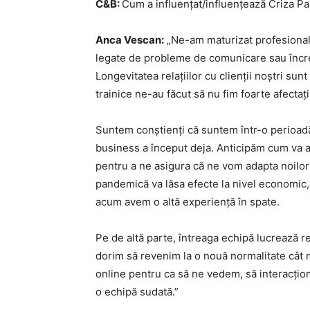
C&B:
Cum a influențat/influențează Criza P
Anca Vescan:
„Ne-am maturizat profesional f
legate de probleme de comunicare sau încred
Longevitatea relațiilor cu clienții noștri su
trainice ne-au făcut să nu fim foarte afecta
Suntem conștienți că suntem într-o perioadă
business a început deja. Anticipăm cum va ar
pentru a ne asigura că ne vom adapta noilor c
pandemică va lăsa efecte la nivel economic
acum avem o altă experiență în spate.
Pe de altă parte, întreaga echipă lucrează rem
dorim să revenim la o nouă normalitate cât 
online pentru ca să ne vedem, să interacți
o echipă sudată.”