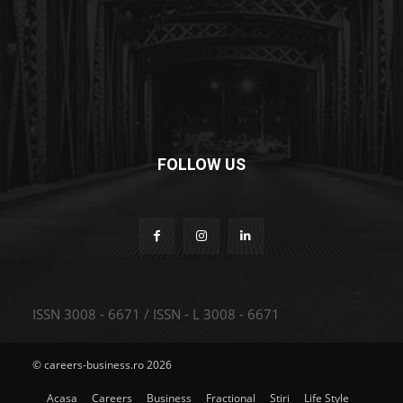
FOLLOW US
ISSN 3008 - 6671 / ISSN - L 3008 - 6671
© careers-business.ro 2026
Acasa
Careers
Business
Fractional
Stiri
Life Style