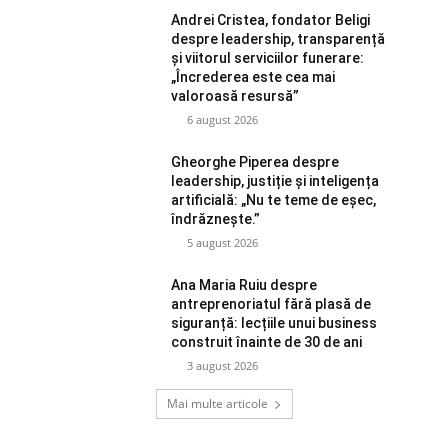
Andrei Cristea, fondator Beligi
despre leadership, transparență
și viitorul serviciilor funerare:
„Încrederea este cea mai
valoroasă resursă”
6 august 2026
Gheorghe Piperea despre
leadership, justiție și inteligența
artificială: „Nu te teme de eșec,
îndrăznește.”
5 august 2026
Ana Maria Ruiu despre
antreprenoriatul fără plasă de
siguranță: lecțiile unui business
construit înainte de 30 de ani
3 august 2026
Mai multe articole