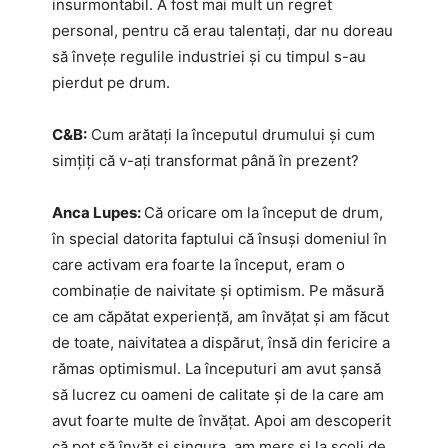
insurmontabil. A fost mai mult un regret
personal, pentru că erau talentați, dar nu doreau
să învețe regulile industriei și cu timpul s-au
pierdut pe drum.
C&B:
Cum arătați la începutul drumului și cum
simțiți că v-ați transformat până în prezent?
Anca Lupes:
Că oricare om la început de drum,
în special datorita faptului că însuși domeniul în
care activam era foarte la început, eram o
combinație de naivitate și optimism. Pe măsură
ce am căpătat experiență, am învățat și am făcut
de toate, naivitatea a dispărut, însă din fericire a
rămas optimismul. La începuturi am avut șansă
să lucrez cu oameni de calitate și de la care am
avut foarte multe de învățat. Apoi am descoperit
că pot să învăț și singura, am mers și la scoli de