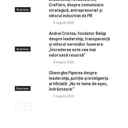
Crafters, despre comunicare
Business
strategică, antreprenoriat și
viitorul industriei de PR
6 august 2026
Andrei Cristea, fondator Beligi
despre leadership, transparență
și viitorul serviciilor funerare:
Business
„Încrederea este cea mai
valoroasă resursă”
6 august 2026
Gheorghe Piperea despre
leadership, justiție și inteligența
artificială: „Nu te teme de eșec,
Business
îndrăznește.”
5 august 2026