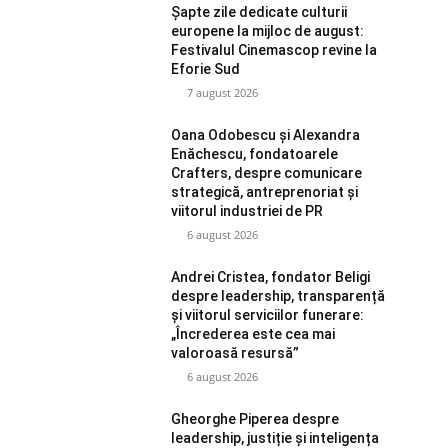
Șapte zile dedicate culturii
europene la mijloc de august:
Festivalul Cinemascop revine la
Eforie Sud
7 august 2026
Oana Odobescu și Alexandra
Enăchescu, fondatoarele
Crafters, despre comunicare
strategică, antreprenoriat și
viitorul industriei de PR
6 august 2026
Andrei Cristea, fondator Beligi
despre leadership, transparență
și viitorul serviciilor funerare:
„Încrederea este cea mai
valoroasă resursă”
6 august 2026
Gheorghe Piperea despre
leadership, justiție și inteligența