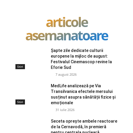
articole
asemanatoare
Șapte zile dedicate culturii
europene la mijloc de august:
Festivalul Cinemascop revine la
Stiri
Eforie Sud
7 august 2026
MedLife analizează pe Via
Transilvanica efectele mersului
susținut asupra sănătății fizice și
Stiri
emoționale
31 iulie 2026
Seceta oprește ambele reactoare
de la Cernavodă, în premieră
pentru centrala nucleară