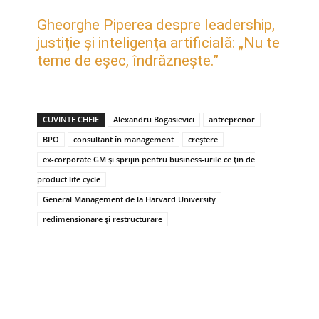
Gheorghe Piperea despre leadership,
justiție și inteligența artificială: „Nu te
teme de eșec, îndrăznește.”
CUVINTE CHEIE
Alexandru Bogasievici
antreprenor
BPO
consultant în management
creștere
ex-corporate GM și sprijin pentru business-urile ce țin de
product life cycle
General Management de la Harvard University
redimensionare și restructurare