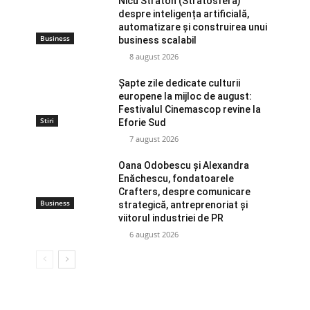
Nicu Straton (Stratosfera)
despre inteligența artificială,
automatizare și construirea unui
Business
business scalabil
8 august 2026
Șapte zile dedicate culturii
europene la mijloc de august:
Festivalul Cinemascop revine la
Stiri
Eforie Sud
7 august 2026
Oana Odobescu și Alexandra
Enăchescu, fondatoarele
Crafters, despre comunicare
Business
strategică, antreprenoriat și
viitorul industriei de PR
6 august 2026