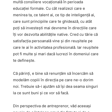
multă consiliere vocațională în perioada
educației formale. Cu cât realizezi care e
menirea ta, ce talent ai, ce tip de inteligență ai,
care sunt principiile care te ghidează, cu atât
poți să investești mai devreme în direcțiile care
îți vor dezvolta abilitățile native. Cred cu tărie că
satisfacția persoanală vine și din reușitele pe
care le ai în activitatea profesională. Iar reușitele
pot fi multe și mari dacă lucrezi în domeniul care
te definește.
Că părinți, e bine să renunțăm să încercăm să
modelăm copiii în direcția pe care ne-o dorim
noi. Trebuie să-i ajutăm să își dea seama singuri
la ce sunt buni și ce vor să facă.
Din perspectiva de antreprenor, văd aceeași