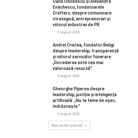
Oana Odobescu și Alexandra
Enăchescu, fondatoarele
Crafters, despre comunicare
strategică, antreprenoriat și
viitorul industriei de PR
6 august 2026
Andrei Cristea, fondator Beligi
despre leadership, transparență
și viitorul serviciilor funerare:
„Încrederea este cea mai
valoroasă resursă”
6 august 2026
Gheorghe Piperea despre
leadership, justiție și inteligența
artificială: „Nu te teme de eșec,
îndrăznește.”
5 august 2026
Mai multe articole