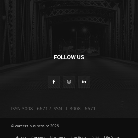
FOLLOW US
ISSN 3008 - 6671 / ISSN - L 3008 - 6671
© careers-business.ro 2026
Acasa
Careers
Business
Fractional
Stiri
Life Style