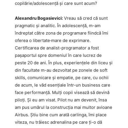
copilărie/adolescență și care sunt acum?
Alexandru Bogasievici:
Vreau să cred că sunt
pragmatic și analitic. În adolescență, m-am
îndreptat către zona de programare fiindcă îmi
oferea o libertate
mare de exprimare.
Certificarea de analist-programator a fost
pașaportul spre domeniul în care lucrez de
peste 20 de ani. În plus, experiențele din liceu și
din facultate m-au dezvoltat pe zonele de soft
skills, comunicare și empatie, pe care, cu ochii
de acum, le văd esențiale într-un business care
face performanță. Mulți copii visează să devină
piloți. Și eu am visat. Pilot nu am devenit, însa
am pus umărul la construcția mai multor avioane
Airbus. Știu bine cum arată carlinga, îmi place
viteza, nu trăiesc adrenalina pe care ți-o dă