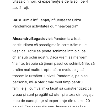
viteza din nori, ci experiențele de la sol, pe 4
sau 2 roți.
C&B:
Cum a influențat/influențează Criza
Pandemică activitatea dumneavoastră?
Alexandru Bogasievici:
Pandemia a fost
certitudinea că paradigma în care trăim nu e
veșnică. Totul se poate schimba într-o clipă,
chiar sub ochii noștri. Dacă vrem să mergem
înainte, trebuie să ținem pasul cu schimbările, să
urcăm mai multe trepte către evoluție și să
trecem la următorul nivel. Pandemia, pe plan
personal, mi-a oferit mai mult timp pentru
familie și, cumva, m-a făcut să conștientizez că
vreau și sunt pregătit să ofer și altora din bagajul
meu de cunoștințe și experiențe din ultimii 20
de ani. Fac sport din nou, încerc să mănânc