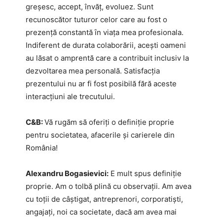
greșesc, accept, învăț, evoluez. Sunt
recunoscător tuturor celor care au fost o
prezenţă constantă ȋn viaţa mea profesionala.
Indiferent de durata colaborării, aceşti oameni
au lăsat o amprentă care a contribuit inclusiv la
dezvoltarea mea personală. Satisfacţia
prezentului nu ar fi fost posibilă fără aceste
interacţiuni ale trecutului.
C&B:
Vă rugăm să oferiți o definiție proprie
pentru societatea, afacerile și carierele din
România!
Alexandru Bogasievici:
E mult spus definiție
proprie. Am o tolbă plină cu observații. Am avea
cu toții de câștigat, antreprenori, corporatiști,
angajați, noi ca societate, dacă am avea mai