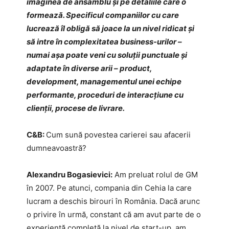
imaginea de ansamblu și pe detaliile care o
formează. Specificul companiilor cu care
lucrează îl obligă să joace la un nivel ridicat și
să intre în complexitatea business-urilor –
numai așa poate veni cu soluții punctuale și
adaptate în diverse arii – product,
development, managementul unei echipe
performante, proceduri de interacțiune cu
clienții, procese de livrare.
C&B:
Cum sună povestea carierei sau afacerii
dumneavoastră?
Alexandru Bogasievici:
Am preluat rolul de GM
în 2007. Pe atunci, compania din Cehia la care
lucram a deschis birouri în România. Dacă arunc
o privire în urmă, constant că am avut parte de o
experiență completă la nivel de start-up, am