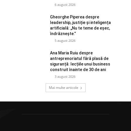
6 august 2026
Gheorghe Piperea despre
leadership, justiție și inteligența
artificială: „Nu te teme de eșec,
îndrăznește.”
5 august 2026
Ana Maria Ruiu despre
antreprenoriatul fără plasă de
siguranță: lecțiile unui business
construit înainte de 30 de ani
3 august 2026
Mai multe articole