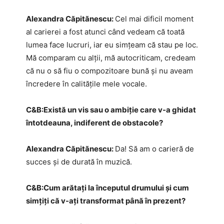
Alexandra Căpitănescu:
Cel mai dificil moment
al carierei a fost atunci când vedeam că toată
lumea face lucruri, iar eu simțeam că stau pe loc.
Mă comparam cu alții, mă autocriticam, credeam
că nu o să fiu o compozitoare bună și nu aveam
încredere în calitățile mele vocale.
C&B:​Există un vis sau o ambiție care v-a ghidat
întotdeauna, indiferent de obstacole?
Alexandra Căpitănescu:
Da! Să am o carieră de
succes și de durată în muzică.
C&B:​Cum arătați la începutul drumului și cum
simțiți că v-ați transformat până în prezent?