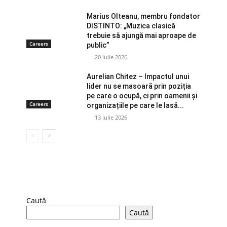
Marius Olteanu, membru fondator
DISTINTO: „Muzica clasică
trebuie să ajungă mai aproape de
Careers
public”
20 iulie 2026
Aurelian Chitez – Impactul unui
lider nu se masoară prin poziția
pe care o ocupă, ci prin oamenii și
Careers
organizațiile pe care le lasă...
13 iulie 2026
Caută
Caută